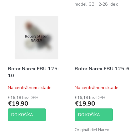
modeli GBH 2-28. Ide o
originálny náhradný diel, ktorý
zaručuje presnú kompatibilitu
so zariadením.
Rotor Narex EBU 125-
Rotor Narex EBU 125-6
10
Na centrálnom sklade
Na centrálnom sklade
€16,18 bez DPH
€16,18 bez DPH
€19,90
€19,90
DO KOŠÍKA
DO KOŠÍKA
Originál diel Narex