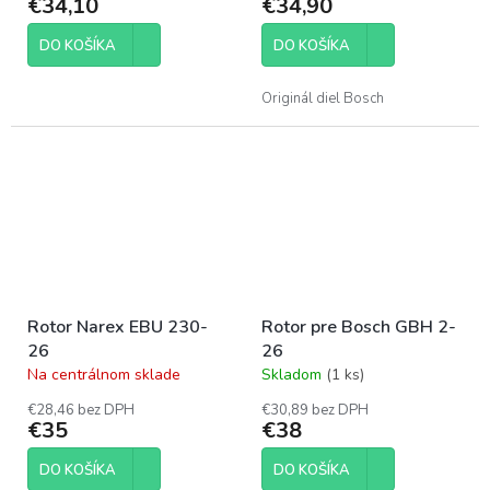
€34,10
€34,90
DO KOŠÍKA
DO KOŠÍKA
Originál diel Bosch
Rotor Narex EBU 230-
Rotor pre Bosch GBH 2-
26
26
Na centrálnom sklade
Skladom
(1 ks)
Priemerné
Priemerné
hodnotenie
hodnotenie
€28,46 bez DPH
€30,89 bez DPH
produktu
produktu
€35
€38
je
je
5,0
5,0
DO KOŠÍKA
DO KOŠÍKA
z
z