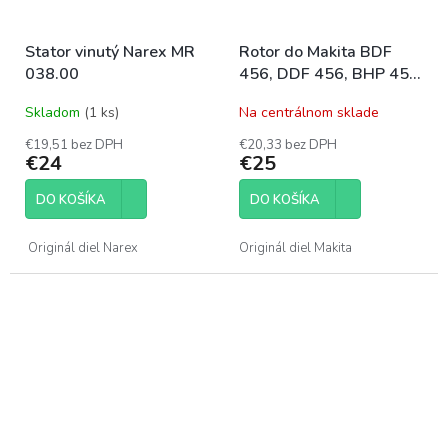
Stator vinutý Narex MR
Rotor do Makita BDF
038.00
456, DDF 456, BHP 456,
DHP 456
Skladom
(1 ks)
Na centrálnom sklade
€19,51 bez DPH
€20,33 bez DPH
€24
€25
DO KOŠÍKA
DO KOŠÍKA
Originál diel Narex
Originál diel Makita