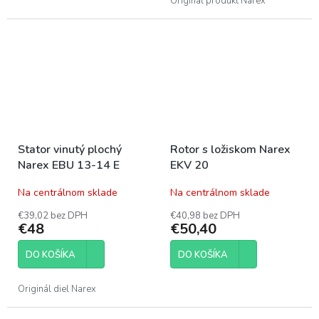
hviezdičiek.
Originál produkt Narex
Stator vinutý plochý
Rotor s ložiskom Narex
Narex EBU 13-14 E
EKV 20
Na centrálnom sklade
Na centrálnom sklade
€39,02 bez DPH
€40,98 bez DPH
€48
€50,40
DO KOŠÍKA
DO KOŠÍKA
Originál diel Narex