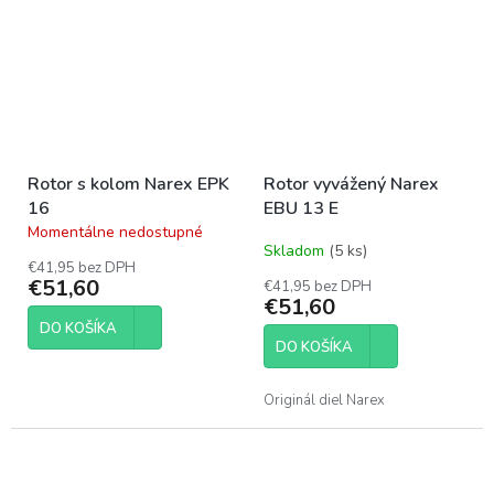
Rotor s kolom Narex EPK
Rotor vyvážený Narex
16
EBU 13 E
Momentálne nedostupné
Priemerné
Skladom
(5 ks)
hodnotenie
€41,95 bez DPH
produktu
€51,60
€41,95 bez DPH
je
€51,60
3,9
DO KOŠÍKA
z
DO KOŠÍKA
5
hviezdičiek.
Originál diel Narex