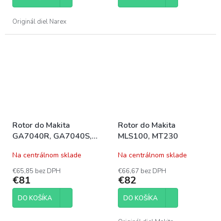
Originál diel Narex
Rotor do Makita
Rotor do Makita
GA7040R, GA7040S,
MLS100, MT230
GA9040R, GA9040S
Na centrálnom sklade
Na centrálnom sklade
€65,85 bez DPH
€66,67 bez DPH
€81
€82
DO KOŠÍKA
DO KOŠÍKA