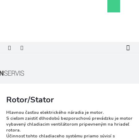
Prejsť
Nákupný
na
košík
obsah
Rotor/Stator
Hlavnou časťou elektrického náradia je motor.
S cieľom zaistiť dlhodobú bezporuchovú prevádzku je motor
vybavený chladiacim ventilátorom pripevneným na hriadeľ
rotora.
Účinnosť tohto chladiaceho systému priamo súvisí s