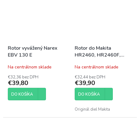
Rotor vyvážený Narex
Rotor do Makita
EBV 130 E
HR2460, HR2460F,
HR2470, HR2470F,
Na centrálnom sklade
Na centrálnom sklade
HR2470T
€32,36 bez DPH
€32,44 bez DPH
€39,80
€39,90
DO KOŠÍKA
DO KOŠÍKA
Originál diel Makita