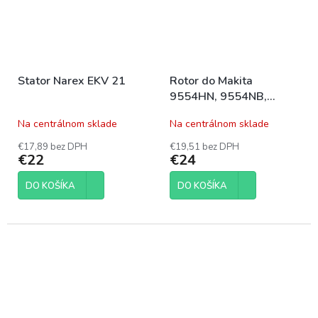
Stator Narex EKV 21
Rotor do Makita
9554HN, 9554NB,
9555NB, 9555HN
Na centrálnom sklade
Na centrálnom sklade
€17,89 bez DPH
€19,51 bez DPH
€22
€24
DO KOŠÍKA
DO KOŠÍKA