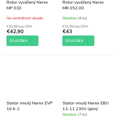
Rotor vyvážený Narex
Rotor vyvážený Narex
MP 030
MR 052.00
Na centrálnom sklade
Skladom
(4 ks)
€34,88 bez DPH
€34,96 bez DPH
€42,90
€43
DO KOŠÍKA
DO KOŠÍKA
Stator vinutý Narex EVP
Stator vinutý Narex EBU
16 K-2
13-11 230V úplný
Skladom
(7 ks)
Priemerné