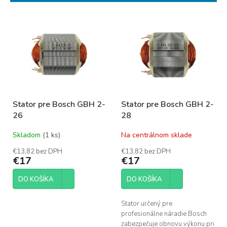
i
e
V
p
ý
r
p
o
i
d
s
u
p
k
r
t
o
o
Stator pre Bosch GBH 2-
Stator pre Bosch GBH 2-
d
v
26
28
u
k
Skladom
(1 ks)
Na centrálnom sklade
t
o
€13,82 bez DPH
€13,82 bez DPH
€17
€17
v
DO KOŠÍKA
DO KOŠÍKA
Stator určený pre
profesionálne náradie Bosch
zabezpečuje obnovu výkonu pri