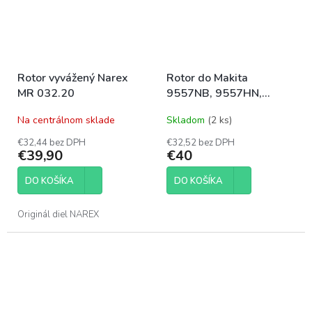
Rotor vyvážený Narex
Rotor do Makita
MR 032.20
9557NB, 9557HN,
9558HN, 9558NB,
Na centrálnom sklade
Skladom
(2 ks)
9558PB
€32,44 bez DPH
€32,52 bez DPH
€39,90
€40
DO KOŠÍKA
DO KOŠÍKA
Originál diel NAREX