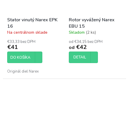
Stator vinutý Narex EPK
Rotor vyvážený Narex
16
EBU 15
Na centrálnom sklade
Skladom
(2 ks)
Priemerné
Priemerné
hodnotenie
hodnotenie
€33,33 bez DPH
od €34,15 bez DPH
produktu
produktu
€41
€42
od
je
je
5,0
4,1
DETAIL
DO KOŠÍKA
z
z
5
5
hviezdičiek.
hviezdičiek.
Originál diel Narex