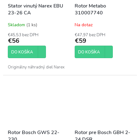
Stator vinutý Narex EBU
Rotor Metabo
23-26 CA
310007740
Skladom
(1 ks)
Na dotaz
€45,53 bez DPH
€47,97 bez DPH
€56
€59
DO KOŠÍKA
DO KOŠÍKA
Originálny náhradný diel Narex
Rotor Bosch GWS 22-
Rotor pre Bosch GBH 2-
230
24 DSR