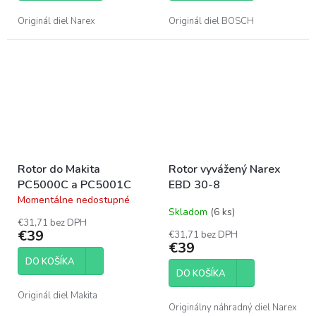
5
5
hviezdičiek.
hviezdičiek.
Originál diel Narex
Originál diel BOSCH
Rotor do Makita
Rotor vyvážený Narex
PC5000C a PC5001C
EBD 30-8
Momentálne nedostupné
Priemerné
Skladom
(6 ks)
hodnotenie
€31,71 bez DPH
produktu
€39
€31,71 bez DPH
je
€39
5,0
DO KOŠÍKA
z
DO KOŠÍKA
5
hviezdičiek.
Originál diel Makita
Originálny náhradný diel Narex