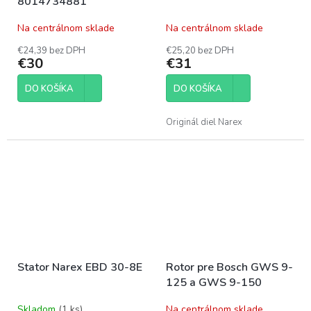
8014734881
Na centrálnom sklade
Na centrálnom sklade
€24,39 bez DPH
€25,20 bez DPH
€30
€31
DO KOŠÍKA
DO KOŠÍKA
Originál diel Narex
Stator Narex EBD 30-8E
Rotor pre Bosch GWS 9-
125 a GWS 9-150
Skladom
(1 ks)
Na centrálnom sklade