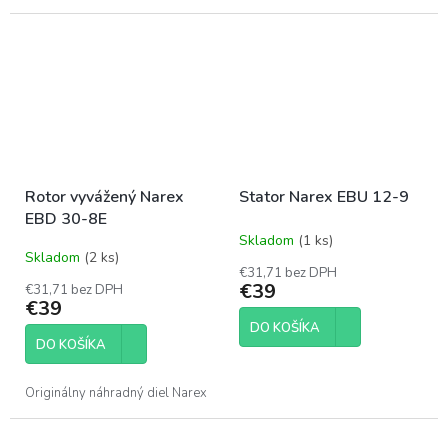
Rotor vyvážený Narex
Stator Narex EBU 12-9
EBD 30-8E
Skladom
(1 ks)
Priemerné
Skladom
(2 ks)
hodnotenie
€31,71 bez DPH
produktu
€39
€31,71 bez DPH
je
€39
5,0
DO KOŠÍKA
z
DO KOŠÍKA
5
hviezdičiek.
Originálny náhradný diel Narex