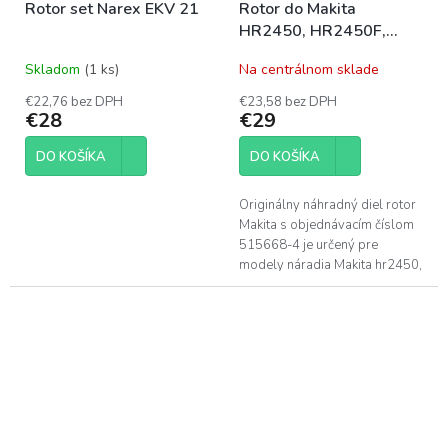
Rotor set Narex EKV 21
Rotor do Makita
HR2450, HR2450F,
HR2450FT, HR2450T
Skladom
(1 ks)
Na centrálnom sklade
€22,76 bez DPH
€23,58 bez DPH
€28
€29
DO KOŠÍKA
DO KOŠÍKA
Originálny náhradný diel rotor
Makita s objednávacím číslom
515668-4 je určený pre
modely náradia Makita hr2450,
HR2450F, HR2450FT a
HR2450T.