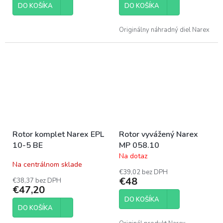
DO KOŠÍKA
DO KOŠÍKA
Originálny náhradný diel Narex
Rotor komplet Narex EPL
Rotor vyvážený Narex
10-5 BE
MP 058.10
Na dotaz
Priemerné
Na centrálnom sklade
hodnotenie
€39,02 bez DPH
produktu
€48
€38,37 bez DPH
je
€47,20
5,0
DO KOŠÍKA
z
DO KOŠÍKA
5