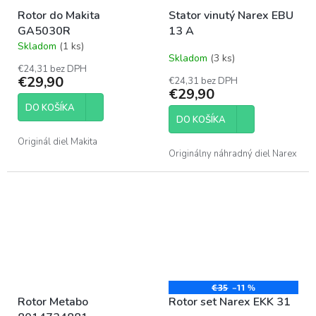
Rotor do Makita
Stator vinutý Narex EBU
GA5030R
13 A
Skladom
(1 ks)
Priemerné
Skladom
(3 ks)
hodnotenie
€24,31 bez DPH
produktu
€29,90
€24,31 bez DPH
je
€29,90
4,1
DO KOŠÍKA
z
DO KOŠÍKA
5
hviezdičiek.
Originál diel Makita
Originálny náhradný diel Narex
€35
–11 %
Rotor Metabo
Rotor set Narex EKK 31