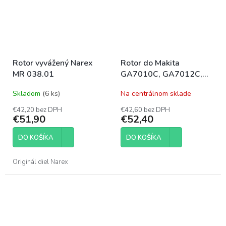
Rotor vyvážený Narex
Rotor do Makita
MR 038.01
GA7010C, GA7012C,
GA9010C, GA9012C
Skladom
(6 ks)
Na centrálnom sklade
€42,20 bez DPH
€42,60 bez DPH
€51,90
€52,40
DO KOŠÍKA
DO KOŠÍKA
Originál diel Narex