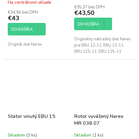
Na centrálnom sklade
hodnotenie
€35,37 bez DPH
produktu
€43,50
€34,96 bez DPH
je
€43
5,0
DO KOŠÍKA
z
DO KOŠÍKA
5
hviezdičiek.
Originálny náhradný diel Narex
Originál diel Narex
pre EBU 12-11, EBU 13-11,
EBU 115-11, EBU 125-11
Stator vinutý EBU 15
Rotor vyvážený Narex
MR 038.07
Skladom
(3 ks)
Skladom
(1 ks)