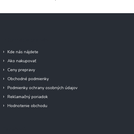
O
v
l
Z
á
á
d
p
a
c
ä
Informácie pre vás
i
t
e
i
p
Kde nás nájdete
e
r
Ako nakupovať
v
k
Ceny prepravy
y
Obchodné podmienky
v
ý
Podmienky ochrany osobných údajov
p
Reklamačný poriadok
i
s
Hodnotenie obchodu
u
Facebook