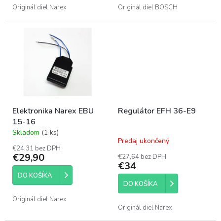
Originál diel Narex
Originál diel BOSCH
Elektronika Narex EBU
Regulátor EFH 36-E9
15-16
Skladom
(1 ks)
Priemerné
Predaj ukončený
hodnotenie
€24,31 bez DPH
produktu
€29,90
€27,64 bez DPH
je
€34
4,5
DO KOŠÍKA
z
DO KOŠÍKA
5
hviezdičiek.
Originál diel Narex
Originál diel Narex