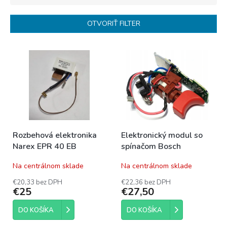
e
n
OTVORIŤ FILTER
i
e
V
p
ý
r
p
o
i
d
s
u
p
k
r
t
o
o
Rozbehová elektronika
Elektronický modul so
d
v
Narex EPR 40 EB
spínačom Bosch
u
k
Na centrálnom sklade
Na centrálnom sklade
t
o
€20,33 bez DPH
€22,36 bez DPH
€25
€27,50
v
DO KOŠÍKA
DO KOŠÍKA