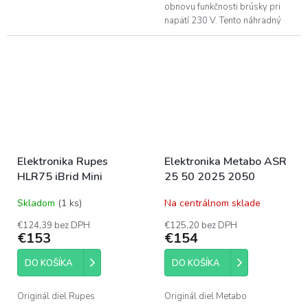
obnovu funkčnosti brúsky pri
napätí 230 V. Tento náhradný
diel s objednávacím číslom
500256 zabezpečuje presnú
reguláciu...
Elektronika Rupes
Elektronika Metabo ASR
HLR75 iBrid Mini
25 50 2025 2050
Skladom
(1 ks)
Na centrálnom sklade
€124,39 bez DPH
€125,20 bez DPH
€153
€154
DO KOŠÍKA
DO KOŠÍKA
Originál diel Rupes
Originál diel Metabo