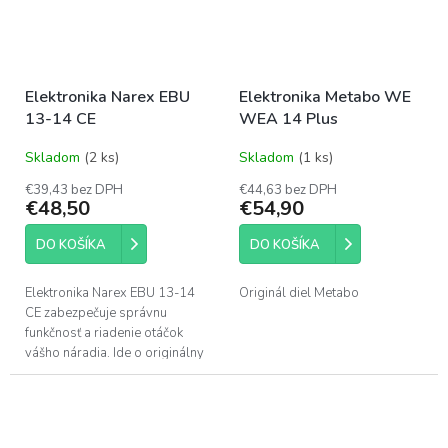
Elektronika Narex EBU
Elektronika Metabo WE
13-14 CE
WEA 14 Plus
Skladom
(2 ks)
Skladom
(1 ks)
€39,43 bez DPH
€44,63 bez DPH
€48,50
€54,90
DO KOŠÍKA
DO KOŠÍKA
Elektronika Narex EBU 13-14
Originál diel Metabo
CE zabezpečuje správnu
funkčnosť a riadenie otáčok
vášho náradia. Ide o originálny
náhradný diel určený pre
profesionálny servis a opravu
brúsok Narex.