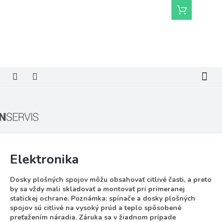
Prejsť
Nákupný
na
košík
obsah
Elektronika
Dosky plošných spojov môžu obsahovať citlivé časti, a preto
by sa vždy mali skladovať a montovať pri primeranej
statickej ochrane. Poznámka: spínače a dosky plošných
spojov sú citlivé na vysoký prúd a teplo spôsobené
preťažením náradia. Záruka sa v žiadnom prípade