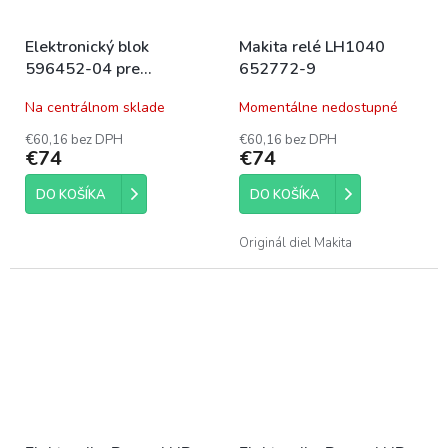
Elektronický blok
Makita relé LH1040
596452-04 pre
652772-9
DeWALT DC500
Na centrálnom sklade
Momentálne nedostupné
€60,16 bez DPH
€60,16 bez DPH
€74
€74
DO KOŠÍKA
DO KOŠÍKA
Originál diel Makita