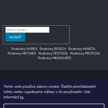
Vyhľadávanie
HĽADAŤ
Rozkresy NAREX
Rozkresy BOSCH
Rozkresy MAKITA
Rozkresy METABO
Rozkresy FESTOOL
Rozkresy PROTOOL
Rozkresy MILWAUKEE
Tento web používa súbory cookie. Ďalším prechádzaním
Copyright 2026
LAGON SERVIS
. Všetky práva vyhradené.
tohto webu vyjadrujete súhlas s ich používaním. Viac
informácií
tu
.
Grafický návrh vytvoril a na Shoptet implementoval
Tomáš Hlad
&
Shoptetak.cz
.