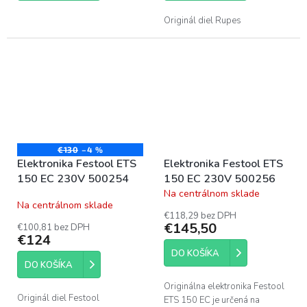
Originál diel Rupes
€130
–4 %
Elektronika Festool ETS
Elektronika Festool ETS
150 EC 230V 500254
150 EC 230V 500256
Na centrálnom sklade
Priemerné
Na centrálnom sklade
hodnotenie
€118,29 bez DPH
produktu
€145,50
€100,81 bez DPH
je
€124
5,0
DO KOŠÍKA
z
DO KOŠÍKA
5
hviezdičiek.
Originálna elektronika Festool
Originál diel Festool
ETS 150 EC je určená na