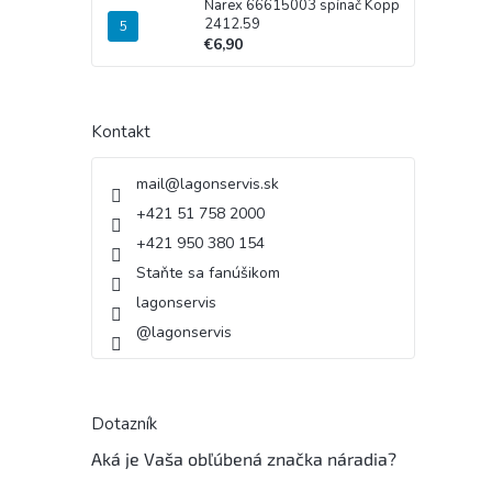
Narex 66615003 spínač Kopp
2412.59
€6,90
Kontakt
mail
@
lagonservis.sk
+421 51 758 2000
+421 950 380 154
Staňte sa fanúšikom
lagonservis
@lagonservis
Dotazník
Aká je Vaša obľúbená značka náradia?