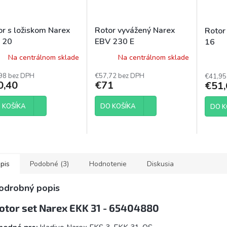
or s ložiskom Narex
Rotor vyvážený Narex
Rotor
 20
EBV 230 E
16
Na centrálnom sklade
Na centrálnom sklade
Prieme
hodnot
98 bez DPH
€57,72 bez DPH
€41,95
produk
0,40
€71
€51,
je
3,9
 KOŠÍKA
DO KOŠÍKA
z
DO K
5
hviezdi
pis
Podobné (3)
Hodnotenie
Diskusia
odrobný popis
otor set Narex EKK 31 - 65404880