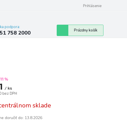
 poriadok
Hodnotenie obchodu
Prihlásenie
cka podpora:
Nákupný
Prázdny košík
51 758 2000
košík
–11 %
1
/ ks
0 bez DPH
tková
centrálnom sklade
e doručiť do:
13.8.2026