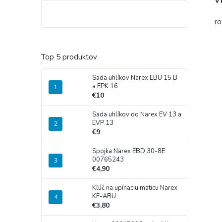
V
ro
Top 5 produktov
Sada uhlíkov Narex EBU 15 B
a EPK 16
€10
Sada uhlíkov do Narex EV 13 a
EVP 13
€9
Spojka Narex EBD 30-8E
00765243
€4,90
Kľúč na upínaciu maticu Narex
KF-ABU
€3,80