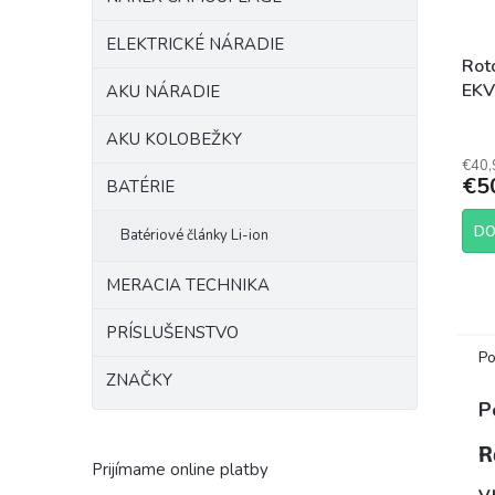
ELEKTRICKÉ NÁRADIE
Rot
EKV
AKU NÁRADIE
AKU KOLOBEŽKY
€40,
€5
BATÉRIE
DO
Batériové články Li-ion
MERACIA TECHNIKA
PRÍSLUŠENSTVO
Po
ZNAČKY
P
R
Prijímame online platby