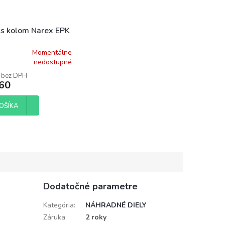
 s kolom Narex EPK
Momentálne
rné
nedostupné
enie
 bez DPH
tu
60
OŠÍKA
čiek.
Dodatočné parametre
Kategória
:
NÁHRADNÉ DIELY
Záruka
:
2 roky