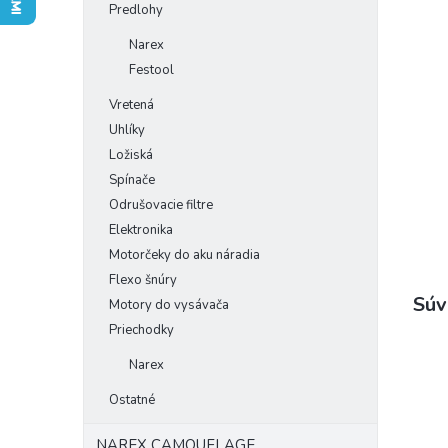
Predlohy
Narex
Festool
Vretená
Uhlíky
Ložiská
Spínače
Odrušovacie filtre
Elektronika
Motorčeky do aku náradia
Flexo šnúry
Súv
Motory do vysávača
Priechodky
Narex
Ostatné
NAREX CAMOUFLAGE