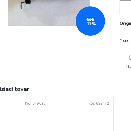
€35
Origi
–11 %
Detai
TL
isiaci tovar
Kód:
649032
Kód:
632472