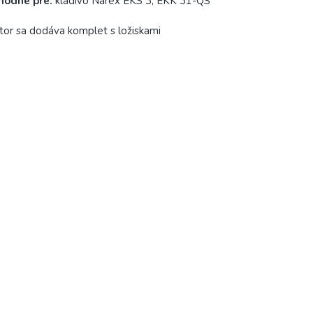
hodné pre:
kladivo Narex EKS 3, EKK 31-QS
tor sa dodáva komplet s ložiskami