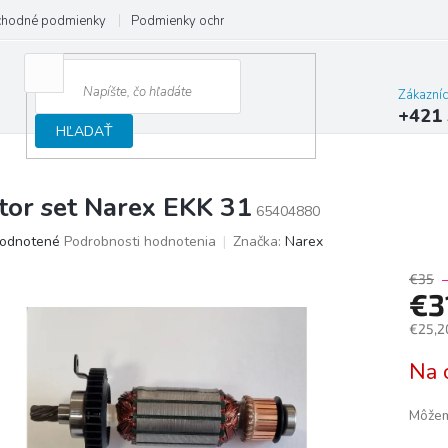
hodné podmienky
Podmienky ochrany osobných údajov
Reklamačný
Zákazní
+421 
HĽADAŤ
tor set Narex EKK 31
65404880
merné
odnotené
Podrobnosti hodnotenia
Značka:
Narex
otenie
uktu
€35
€3
€25,2
Jedno
Na 
ičiek.
cena:
Môžem