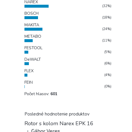
NAREX
(32%)
BOSCH
(18%)
MAKITA
(24%)
METABO
(11%)
FESTOOL
(5%)
DeWALT
(6%)
FLEX
(4%)
FEIN
(0%)
Počet hlasov:
601
Posledné hodnotenie produktov
Rotor s kolom Narex EPK 16
Gábor Veres
|