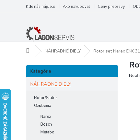
Prejsť
Kde nás nájdete
Ako nakupovať
Ceny prepravy
Obc
na
obsah
Domov
NÁHRADNÉ DIELY
Rotor set Narex EKK 31
Ro
B
Preskočiť
o
Kategórie
kategórie
Prie
Neoh
č
hodn
n
NÁHRADNÉ DIELY
prod
ý
je
p
Rotor/Stator
0,0
a
z
Ozubenia
5
n
Narex
hviezd
e
Bosch
l
Metabo