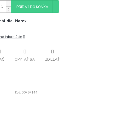
PRIDAŤ DO KOŠÍKA
nál diel Narex
lné informácie
AČ
OPÝTAŤ SA
ZDIEĽAŤ
Kód:
00767144