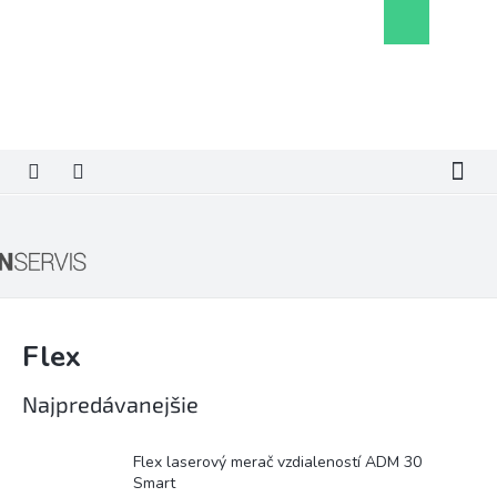
Prejsť
Nákupný
na
košík
obsah
Flex
Najpredávanejšie
Flex laserový merač vzdialeností ADM 30
Smart