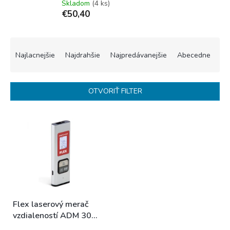
Skladom
(4 ks)
€50,40
R
a
Najlacnejšie
Najdrahšie
Najpredávanejšie
Abecedne
d
e
n
OTVORIŤ FILTER
i
e
V
p
ý
r
p
o
i
d
s
u
p
k
r
t
o
o
Flex laserový merač
d
v
vzdialeností ADM 30
u
Smart
k