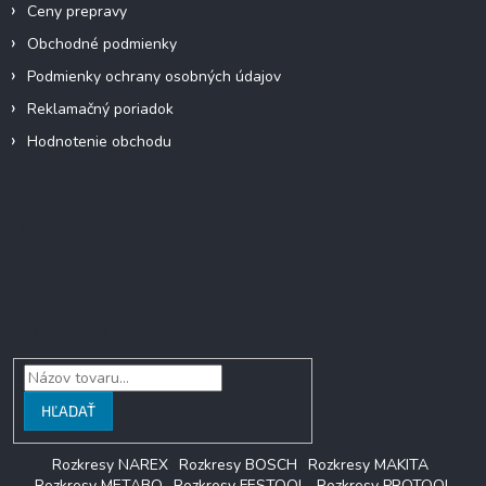
k
Ceny prepravy
y
Obchodné podmienky
v
ý
Podmienky ochrany osobných údajov
p
Reklamačný poriadok
i
s
Hodnotenie obchodu
u
Facebook
Vyhľadávanie
HĽADAŤ
Rozkresy NAREX
Rozkresy BOSCH
Rozkresy MAKITA
Rozkresy METABO
Rozkresy FESTOOL
Rozkresy PROTOOL