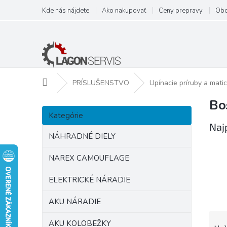
Prejsť
Kde nás nájdete
Ako nakupovať
Ceny prepravy
Obc
na
obsah
Domov
PRÍSLUŠENSTVO
Upínacie príruby a mati
Bo
B
Preskočiť
o
Kategórie
kategórie
č
Naj
n
NÁHRADNÉ DIELY
ý
p
NAREX CAMOUFLAGE
a
ELEKTRICKÉ NÁRADIE
n
e
AKU NÁRADIE
l
R
AKU KOLOBEŽKY