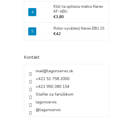
Kľúč na upínaciu maticu Narex
KF-ABU
€3,80
Rotor vyvážený Narex EBU 15
€42
Kontakt
mail
@
lagonservis.sk
+421 51 758 2000
+421 950 380 154
Staňte sa fanúšikom
lagonservis
@lagonservis