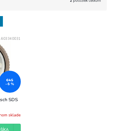
2
položiek celkom
1603340031
€45
–6 %
osch SDS
lnom sklade
ŠÍKA