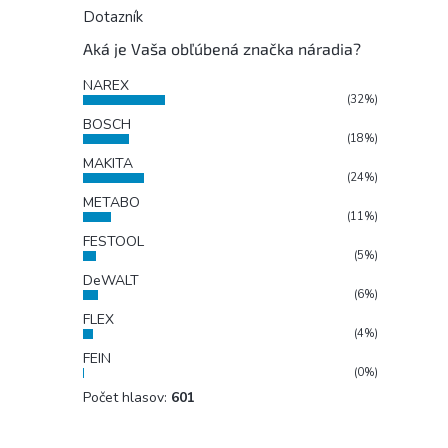
Dotazník
Aká je Vaša obľúbená značka náradia?
NAREX
(32%)
BOSCH
(18%)
MAKITA
(24%)
METABO
(11%)
FESTOOL
(5%)
DeWALT
(6%)
FLEX
(4%)
FEIN
(0%)
Počet hlasov:
601