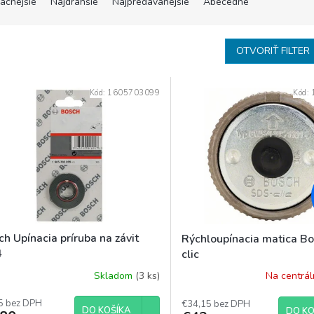
lacnejšie
Najdrahšie
Najpredávanejšie
Abecedne
OTVORIŤ FILTER
Kód:
1605703099
Kód:
h Upínacia príruba na závit
Rýchloupínacia matica B
4
clic
Skladom
(3 ks)
Na centrá
5 bez DPH
€34,15 bez DPH
DO KOŠÍKA
DO KO