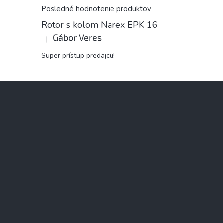
Posledné hodnotenie produktov
Rotor s kolom Narex EPK 16
Gábor Veres
|
Hodnotenie produktu je 5 z 5 hviezdičiek.
Super prístup predajcu!
Z
á
p
ä
t
i
e