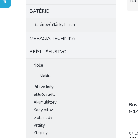
a
Naj
d
BATÉRIE
e
n
Batériové články Li-ion
i
e
V
MERACIA TECHNIKA
p
ý
r
p
PRÍSLUŠENSTVO
o
i
d
s
Nože
u
p
k
Makita
r
t
o
Pilové listy
o
d
v
Skľučovadlá
u
Akumulátory
k
Bosc
Sady bitov
t
M1
o
Gola sady
v
Vrtáky
Kleštiny
€7,1