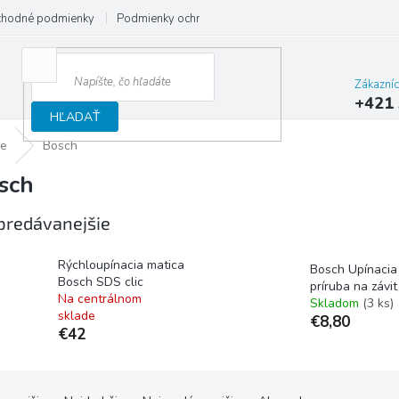
hodné podmienky
Podmienky ochrany osobných údajov
Reklamačný
Zákazní
+421 
HĽADAŤ
ce
Bosch
sch
predávanejšie
Rýchloupínacia matica
Bosch Upínacia
Bosch SDS clic
príruba na závi
Na centrálnom
Skladom
(3 ks)
sklade
€8,80
€42