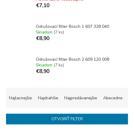
€7,10
Odrušovací filter Bosch 1 607 328 040
Skladom
(7 ks)
€8,90
Odrušovací filter Bosch 2 609 120 008
Skladom
(7 ks)
€8,90
R
a
Najlacnejšie
Najdrahšie
Najpredávanejšie
Abecedne
d
e
n
OTVORIŤ FILTER
i
e
V