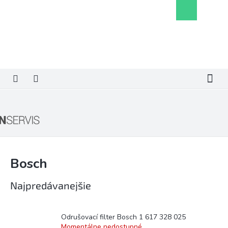
Prejsť
Nákupný
na
košík
obsah
Bosch
Najpredávanejšie
Odrušovací filter Bosch 1 617 328 025
Momentálne nedostupné