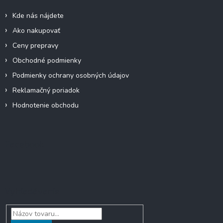
e
i
p
Kde nás nájdete
e
r
Ako nakupovať
v
k
Ceny prepravy
y
Obchodné podmienky
v
ý
Podmienky ochrany osobných údajov
p
Reklamačný poriadok
i
s
Hodnotenie obchodu
u
Facebook
Vyhľadávanie