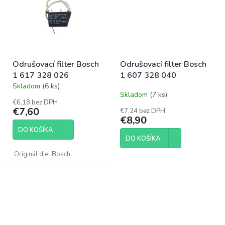
Odrušovací filter Bosch
Odrušovací filter Bosch
1 617 328 026
1 607 328 040
Skladom
(6 ks)
Priemerné
Skladom
(7 ks)
hodnotenie
€6,18 bez DPH
produktu
€7,60
€7,24 bez DPH
je
€8,90
5,0
DO KOŠÍKA
z
DO KOŠÍKA
5
hviezdičiek.
Originál diel Bosch