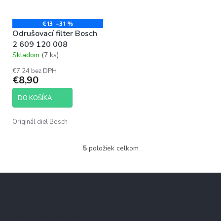
€13
–31 %
Odrušovací filter Bosch
2 609 120 008
Skladom
(7 ks)
Priemerné
hodnotenie
€7,24 bez DPH
produktu
€8,90
je
5,0
DO KOŠÍKA
z
5
hviezdičiek.
Originál diel Bosch
5
položiek celkom
O
v
l
Z
á
á
d
p
a
c
ä
Informácie pre vás
i
t