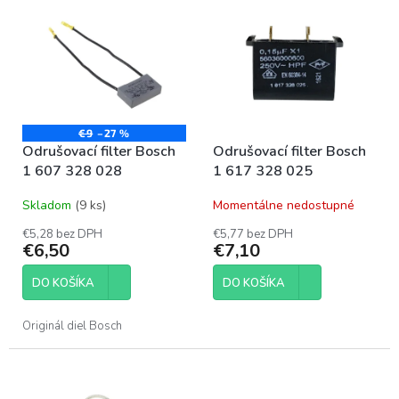
p
ý
r
p
o
i
d
s
u
p
k
r
t
o
€9
–27 %
o
Odrušovací filter Bosch
Odrušovací filter Bosch
d
v
1 607 328 028
1 617 328 025
u
k
Skladom
(9 ks)
Momentálne nedostupné
t
o
€5,28 bez DPH
€5,77 bez DPH
€6,50
€7,10
v
DO KOŠÍKA
DO KOŠÍKA
Originál diel Bosch