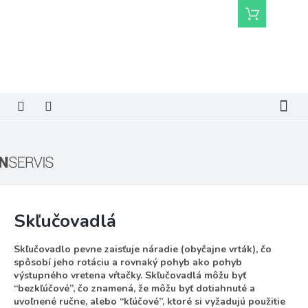
Prejsť
Nákupný
na
košík
obsah
Skľučovadlá
Skľučovadlo pevne zaisťuje náradie (obyčajne vrták), čo
spôsobí jeho rotáciu a rovnaký pohyb ako pohyb
výstupného vretena vŕtačky. Skľučovadlá môžu byť
“bezkľúčové”, čo znamená, že môžu byť dotiahnuté a
uvoľnené ručne, alebo “kľúčové”, ktoré si vyžadujú použitie