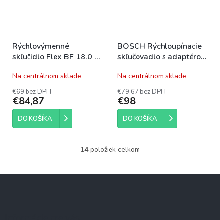
Rýchlovýmenné
BOSCH Rýchloupínacie
skľučidlo Flex BF 18.0 -
skľučovadlo s adaptérom
EC
1,5-13 mm, SDS-plus
Na centrálnom sklade
Na centrálnom sklade
2608572212
€69 bez DPH
€79,67 bez DPH
€84,87
€98
DO KOŠÍKA
DO KOŠÍKA
14
položiek celkom
O
v
l
Z
á
á
d
p
a
c
ä
Informácie pre vás
i