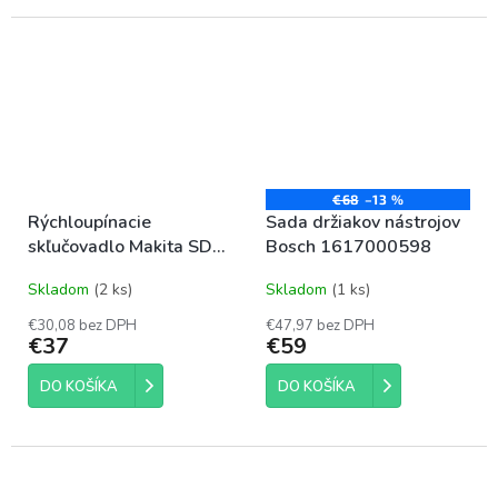
pre stroje s uchytením SDS
Plus.
€68
–13 %
Rýchloupínacie
Sada držiakov nástrojov
skľučovadlo Makita SDS-
Bosch 1617000598
plus
Skladom
(2 ks)
Skladom
(1 ks)
€30,08 bez DPH
€47,97 bez DPH
€37
€59
DO KOŠÍKA
DO KOŠÍKA