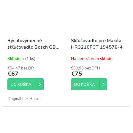
Rýchlovýmenné
Skľučovadlo pre Makita
skľučovadlo Bosch GBH
HR3210FCT 194578-4
4 DCE
Skladom
(1 ks)
Na centrálnom sklade
€54,47 bez DPH
€60,98 bez DPH
€67
€75
DO KOŠÍKA
DO KOŠÍKA
Originál diel Bosch