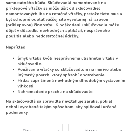
samostatného kľúča. Skľučovadlá namontované na
príklepové vŕtačky sa môžu líšiť od skľučovadiel
namontovaných iba na rotačné vŕtačky, pretože tieto musia
byť schopné odolať väčšej sile vyvolanej nárazovou
(príklepovou) činnosťou. K poškodeniu skľučovadla môže
dôjsť v dôsledku nevhodných aplikácií, nesprávneho
použitia alebo nedostatočnej údržby.
Napríklad:
Šmyk vrtáka kvôli nesprávnemu utiahnutiu vrtáka v
skľučovadle.
Používanie vŕtačky so skľučovadlom na murivo alebo
iný tvrdý povrch, ktorý spôsobí opotrebenie.
Hrdza zapríčinená nevhodným dlhodobým vystavením
vlhkosti.
Nahromadenie prachu na skľučovadle.
Na skľučovadlá sa spravidla nevzťahuje záruka, pokiaľ
neboli vyrobené takým spôsobom, aby splňovali určené
podmienky.