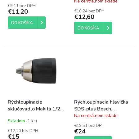
Na centrálnom sklade
hodnotenie
t
€9,11 bez DPH
produktu
o
€11,20
€10,24 bez DPH
je
€12,60
v
5,0
DO KOŠÍKA
z
DO KOŠÍKA
5
hviezdičiek.
Rýchloupínacie
Rýchloupínacia hlavička
skľučovadlo Makita 1/2"
SDS-plus Bosch
13mm
1617000895
Na centrálnom sklade
Priemerné
Skladom
(1 ks)
hodnotenie
€19,51 bez DPH
produktu
€24
€12,20 bez DPH
je
€15