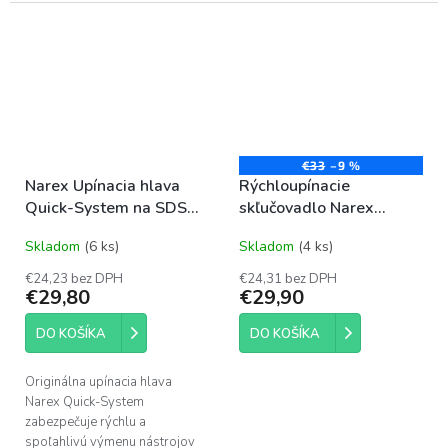
€33
–9 %
Narex Upínacia hlava
Rýchloupínacie
Quick-System na SDS
skľučovadlo Narex
Plus
KC13-1/2 MI
Skladom
(6 ks)
Skladom
(4 ks)
€24,23 bez DPH
€24,31 bez DPH
€29,80
€29,90
DO KOŠÍKA
DO KOŠÍKA
Originálna upínacia hlava
Narex Quick-System
zabezpečuje rýchlu a
spoľahlivú výmenu nástrojov