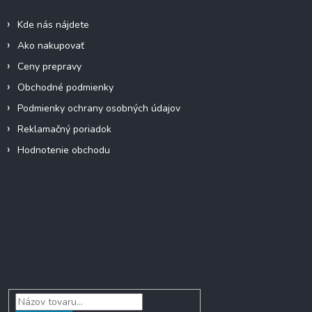
t
e
i
p
Kde nás nájdete
e
r
Ako nakupovať
v
k
Ceny prepravy
y
Obchodné podmienky
v
ý
Podmienky ochrany osobných údajov
p
Reklamačný poriadok
i
s
Hodnotenie obchodu
u
Facebook
Vyhľadávanie