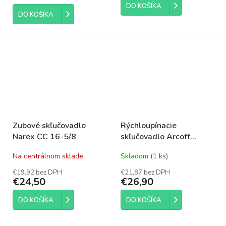
5,0
DO KOŠÍKA
z
DO KOŠÍKA
5
hviezdičiek.
Zubové skľučovadlo
Rýchloupínacie
Narex CC 16-5/8
skľučovadlo Arcoff
13mm 1/2''
Na centrálnom sklade
Skladom
(1 ks)
€19,92 bez DPH
€21,87 bez DPH
€24,50
€26,90
DO KOŠÍKA
DO KOŠÍKA