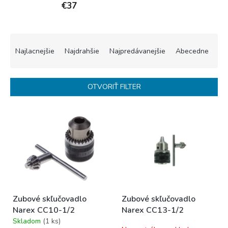
€37
R
a
Najlacnejšie
Najdrahšie
Najpredávanejšie
Abecedne
d
e
n
OTVORIŤ FILTER
i
e
V
p
ý
r
p
o
i
d
s
u
p
k
r
t
o
o
Zubové skľučovadlo
Zubové skľučovadlo
d
v
Narex CC10-1/2
Narex CC13-1/2
u
Skladom
(1 ks)
k
Priemerné