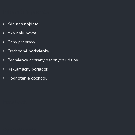
p
a
c
ä
Informácie pre vás
i
t
e
i
p
Kde nás nájdete
e
r
Ako nakupovať
v
k
Ceny prepravy
y
Obchodné podmienky
v
ý
Podmienky ochrany osobných údajov
p
Reklamačný poriadok
i
s
Hodnotenie obchodu
u
Facebook
Vyhľadávanie