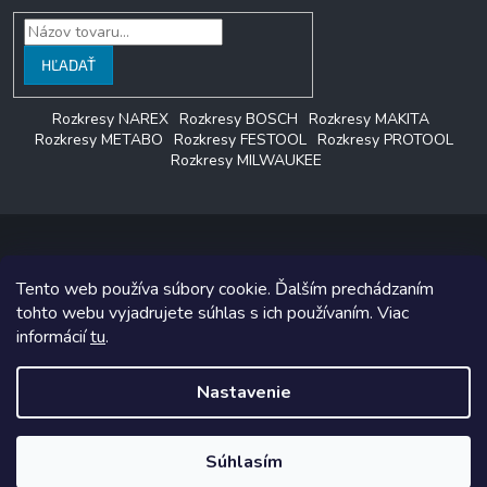
HĽADAŤ
Rozkresy NAREX
Rozkresy BOSCH
Rozkresy MAKITA
Rozkresy METABO
Rozkresy FESTOOL
Rozkresy PROTOOL
Rozkresy MILWAUKEE
Tento web používa súbory cookie. Ďalším prechádzaním
Copyright 2026
LAGON SERVIS
. Všetky práva vyhradené.
tohto webu vyjadrujete súhlas s ich používaním. Viac
informácií
tu
.
Grafický návrh vytvoril a na Shoptet implementoval
Tomáš Hlad
&
Shoptetak.cz
.
Nastavenie
Vytvoril Shoptet
Súhlasím