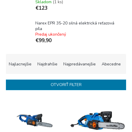
Skladom
(1 ks)
€123
Narex EPR 35-20 silná elektrická reťazová
píla
Predaj ukončený
€99,90
R
a
Najlacnejšie
Najdrahšie
Najpredávanejšie
Abecedne
d
e
n
OTVORIŤ FILTER
i
e
V
p
ý
r
p
o
i
d
s
u
p