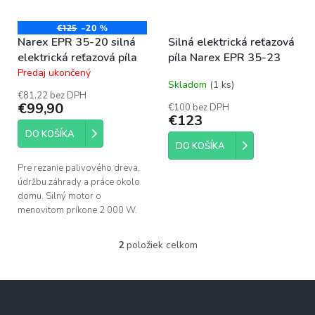
k
r
t
o
€125
–20 %
o
Narex EPR 35-20 silná
Silná elektrická reťazová
d
v
elektrická reťazová píla
píla Narex EPR 35-23
u
Predaj ukončený
k
Priemerné
Skladom
(1 ks)
hodnotenie
t
€81,22 bez DPH
produktu
o
€99,90
€100 bez DPH
je
€123
v
5,0
DO KOŠÍKA
z
DO KOŠÍKA
5
hviezdičiek.
Pre rezanie palivového dreva,
údržbu záhrady a práce okolo
domu. Silný motor o
menovitom príkone 2 000 W.
2
položiek celkom
O
v
l
Z
á
á
d