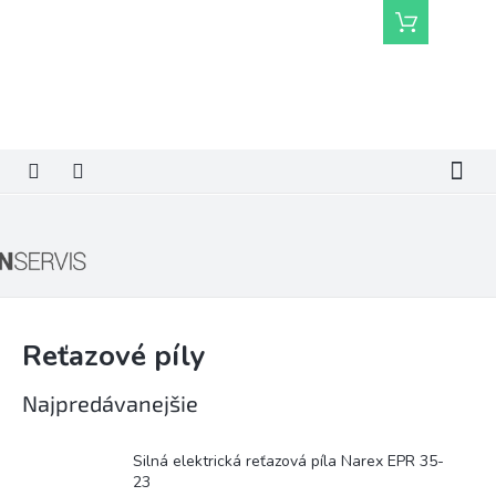
Prejsť
Nákupný
na
košík
obsah
Reťazové píly
Najpredávanejšie
Silná elektrická reťazová píla Narex EPR 35-
23