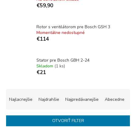
€59,90
Rotor s ventilátorom pre Bosch GSH 3
Momentálne nedostupné
€114
Stator pre Bosch GBH 2-24
Skladom
(1 ks)
€21
R
a
Najlacnejšie
Najdrahšie
Najpredávanejšie
Abecedne
d
e
n
OTVORIŤ FILTER
i
e
V