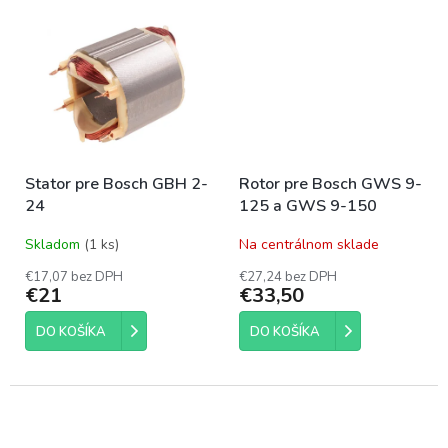
zaručuje presnú kompatibilitu
so zariadením.
Stator pre Bosch GBH 2-
Rotor pre Bosch GWS 9-
24
125 a GWS 9-150
Skladom
(1 ks)
Na centrálnom sklade
€17,07 bez DPH
€27,24 bez DPH
€21
€33,50
DO KOŠÍKA
DO KOŠÍKA