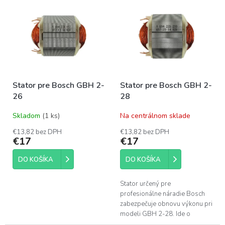
p
ý
r
p
o
i
d
s
u
p
k
r
t
o
o
Stator pre Bosch GBH 2-
Stator pre Bosch GBH 2-
d
v
26
28
u
k
Skladom
(1 ks)
Na centrálnom sklade
t
o
€13,82 bez DPH
€13,82 bez DPH
€17
€17
v
DO KOŠÍKA
DO KOŠÍKA
Stator určený pre
profesionálne náradie Bosch
zabezpečuje obnovu výkonu pri
modeli GBH 2-28. Ide o
originálny náhradný diel, ktorý