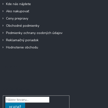
i
p
Kde nás nájdete
e
r
Ako nakupovať
v
k
Ceny prepravy
y
Obchodné podmienky
v
ý
Podmienky ochrany osobných údajov
p
Reklamačný poriadok
i
s
Hodnotenie obchodu
u
Facebook
Vyhľadávanie
HĽADAŤ