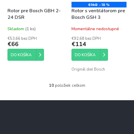
€140
–18 %
Rotor pre Bosch GBH 2-
Rotor s ventilátorom pre
24 DSR
Bosch GSH 3
Skladom
(1 ks)
Momentálne nedostupné
€53,66 bez DPH
€92,68 bez DPH
€66
€114
DO KOŠÍKA
DO KOŠÍKA
Originál diel Bosch
10
položiek celkom
O
v
l
Z
á
á
d
p
a
c
ä
Informácie pre vás
i
t
e