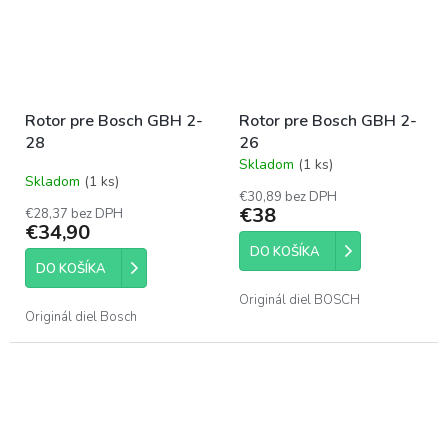
Rotor pre Bosch GBH 2-
Rotor pre Bosch GBH 2-
28
26
Skladom
(1 ks)
Priemerné
Skladom
(1 ks)
hodnotenie
€30,89 bez DPH
produktu
€38
€28,37 bez DPH
je
€34,90
5,0
DO KOŠÍKA
z
DO KOŠÍKA
5
hviezdičiek.
Originál diel BOSCH
Originál diel Bosch