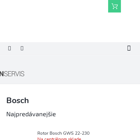
Prejsť
Nákupný
na
košík
obsah
Bosch
Najpredávanejšie
Rotor Bosch GWS 22-230
Na centrálnom sklade