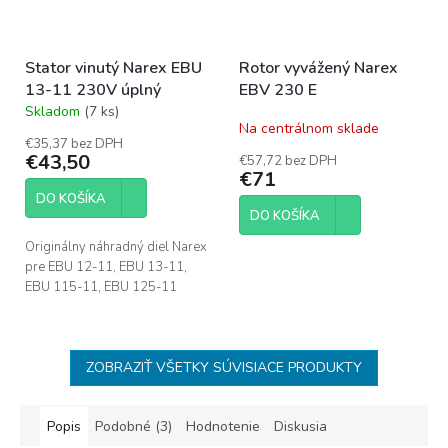
Stator vinutý Narex EBU
Rotor vyvážený Narex
13-11 230V úplný
EBV 230 E
Skladom
(7 ks)
Priemerné
Na centrálnom sklade
hodnotenie
€35,37 bez DPH
produktu
€43,50
€57,72 bez DPH
je
€71
5,0
DO KOŠÍKA
z
DO KOŠÍKA
5
hviezdičiek.
Originálny náhradný diel Narex
pre EBU 12-11, EBU 13-11,
EBU 115-11, EBU 125-11
ZOBRAZIŤ VŠETKY SÚVISIACE PRODUKTY
Popis
Podobné (3)
Hodnotenie
Diskusia