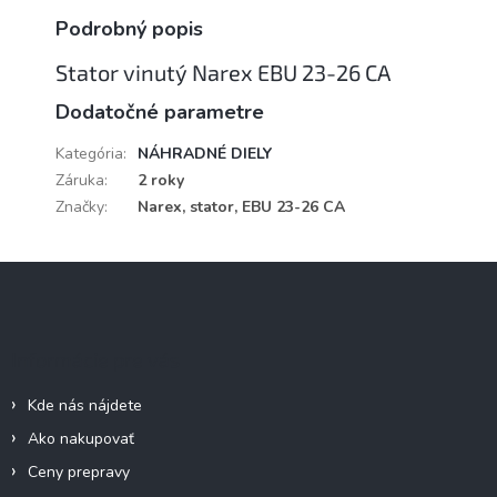
Podrobný popis
Stator vinutý Narex EBU 23-26 CA
Dodatočné parametre
Kategória
:
NÁHRADNÉ DIELY
Záruka
:
2 roky
Značky
:
Narex, stator, EBU 23-26 CA
Z
á
p
ä
Informácie pre vás
t
i
Kde nás nájdete
e
Ako nakupovať
Ceny prepravy