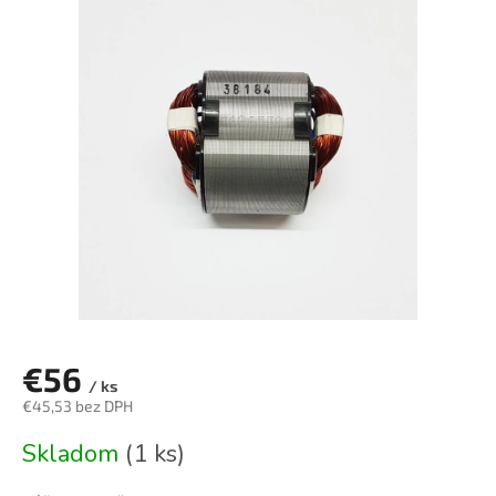
je
0,0
z
5
hviezdičiek.
€56
/ ks
€45,53 bez DPH
Jednotková
Skladom
(1 ks)
cena: