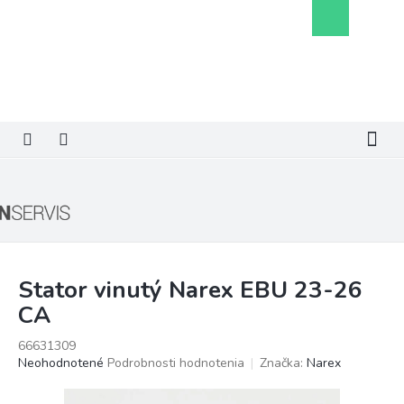
Prejsť
Nákupný
na
košík
obsah
Stator vinutý Narex EBU 23-26
CA
66631309
Priemerné
Neohodnotené
Podrobnosti hodnotenia
Značka:
Narex
hodnotenie
produktu