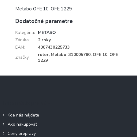
Metabo OFE 10, OFE 1229
Dodatočné parametre
Kategória
:
METABO
Záruka
:
2 roky
EAN
:
4007430225733
rotor, Metabo, 310005780, OFE 10, OFE
Značky
:
1229
Z
á
p
ä
Informácie pre vás
t
i
Kde nás nájdete
e
Ako nakupovať
Ceny prepravy