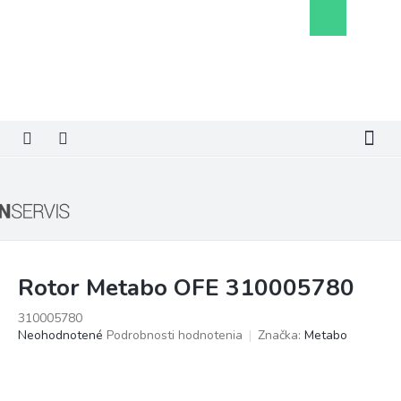
Prejsť
Nákupný
na
košík
obsah
Rotor Metabo OFE 310005780
310005780
Priemerné
Neohodnotené
Podrobnosti hodnotenia
Značka:
Metabo
hodnotenie
produktu
je