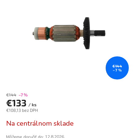
0,0
z
5
hviezdičiek.
€144
–7 %
€144
–7 %
€133
/ ks
€108,13 bez DPH
Jednotková
Na centrálnom sklade
cena:
Môžeme doručiť do:
12.8.2026