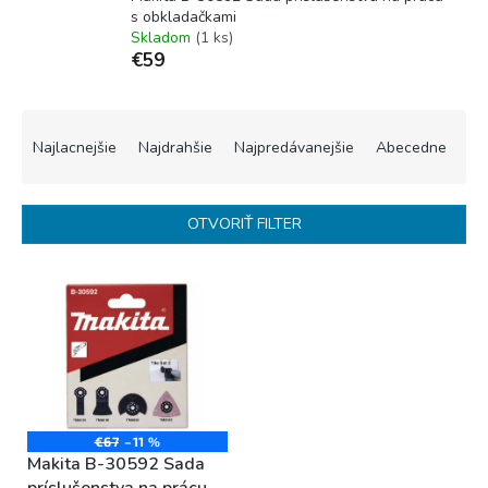
s obkladačkami
Skladom
(1 ks)
€59
R
a
Najlacnejšie
Najdrahšie
Najpredávanejšie
Abecedne
d
e
n
OTVORIŤ FILTER
i
e
V
p
ý
r
p
o
i
d
s
u
p
k
r
t
o
€67
–11 %
o
Makita B-30592 Sada
d
v