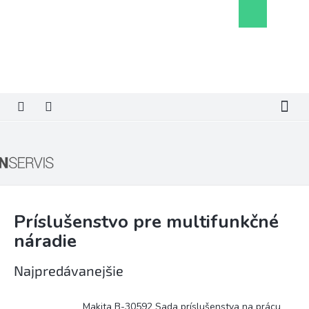
Prejsť
Nákupný
na
košík
obsah
Príslušenstvo pre multifunkčné
náradie
Najpredávanejšie
Makita B-30592 Sada príslušenstva na prácu