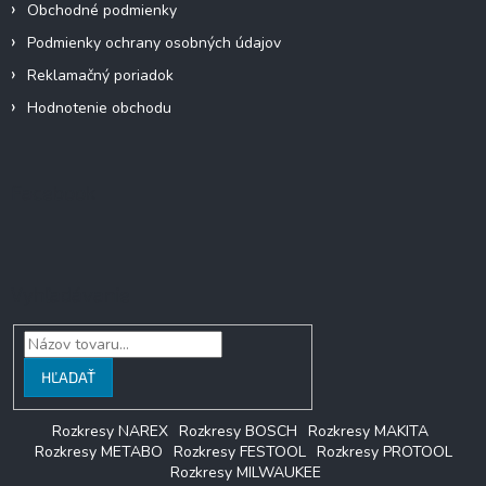
Obchodné podmienky
v
ý
Podmienky ochrany osobných údajov
p
Reklamačný poriadok
i
s
Hodnotenie obchodu
u
Facebook
Vyhľadávanie
HĽADAŤ
Rozkresy NAREX
Rozkresy BOSCH
Rozkresy MAKITA
Rozkresy METABO
Rozkresy FESTOOL
Rozkresy PROTOOL
Rozkresy MILWAUKEE