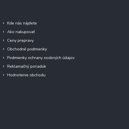
p
a
c
ä
Informácie pre vás
i
t
e
i
p
Kde nás nájdete
e
r
Ako nakupovať
v
k
Ceny prepravy
y
Obchodné podmienky
v
ý
Podmienky ochrany osobných údajov
p
Reklamačný poriadok
i
s
Hodnotenie obchodu
u
Facebook
Vyhľadávanie