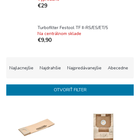
€29
Turbofilter Festool TF II-RS/ES/ET/5
Na centrálnom sklade
€9,90
R
a
Najlacnejšie
Najdrahšie
Najpredávanejšie
Abecedne
d
e
n
OTVORIŤ FILTER
i
e
V
p
ý
r
p
o
i
d
s
u
p