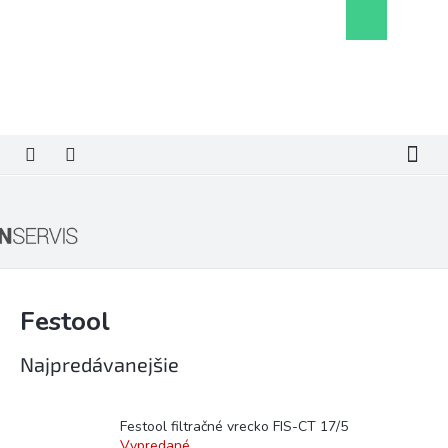
Prejsť
Nákupný
na
košík
obsah
Festool
Najpredávanejšie
Festool filtračné vrecko FIS-CT 17/5
Vypredané