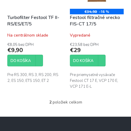
k
r
t
o
€34,90
–16 %
o
Turbofilter Festool TF II-
Festool filtračné vrecko
d
v
RS/ES/ET/5
FIS-CT 17/5
u
k
Na centrálnom sklade
Vypredané
t
o
€8,05 bez DPH
€23,58 bez DPH
€9,90
€29
v
DO KOŠÍKA
DO KOŠÍKA
Pre RS 300, RS 3, RS 200, RS
Pre priemyselné vysávače
2, ES 150, ETS 150, ET 2
Festool CT 17 E, VCP 170 E,
VCP 171 E-L
2
položiek celkom
O
v
l
Z
á
á
d