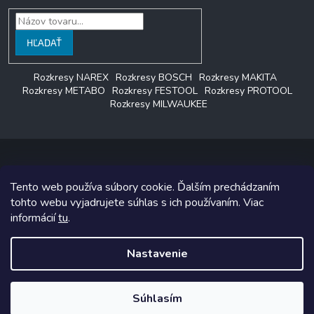
HĽADAŤ
Rozkresy NAREX
Rozkresy BOSCH
Rozkresy MAKITA
Rozkresy METABO
Rozkresy FESTOOL
Rozkresy PROTOOL
Rozkresy MILWAUKEE
Tento web používa súbory cookie. Ďalším prechádzaním
Copyright 2026
LAGON SERVIS
. Všetky práva vyhradené.
tohto webu vyjadrujete súhlas s ich používaním. Viac
informácií
tu
.
Grafický návrh vytvoril a na Shoptet implementoval
Tomáš Hlad
&
Shoptetak.cz
.
Nastavenie
Vytvoril Shoptet
Súhlasím