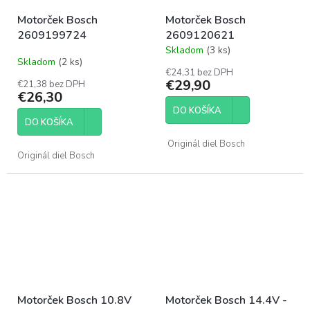
Motorček Bosch
Motorček Bosch
2609199724
2609120621
Skladom
(3 ks)
Priemerné
Skladom
(2 ks)
hodnotenie
€24,31 bez DPH
produktu
€29,90
€21,38 bez DPH
je
€26,30
5,0
DO KOŠÍKA
z
DO KOŠÍKA
5
hviezdičiek.
Originál diel Bosch
Originál diel Bosch
Motorček Bosch 10.8V
Motorček Bosch 14.4V -