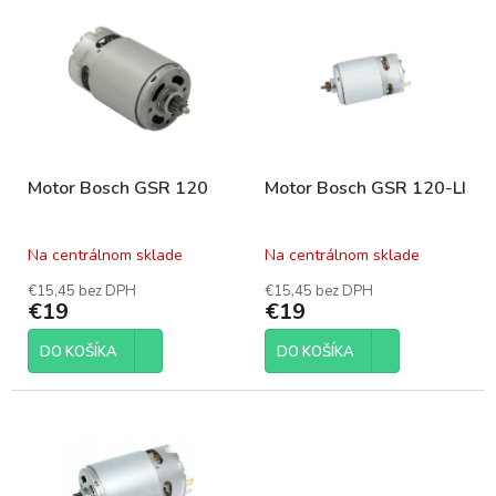
p
ý
r
p
o
i
d
s
u
p
k
r
t
o
o
Motor Bosch GSR 120
Motor Bosch GSR 120-LI
d
v
u
k
Na centrálnom sklade
Na centrálnom sklade
t
o
€15,45 bez DPH
€15,45 bez DPH
€19
€19
v
DO KOŠÍKA
DO KOŠÍKA