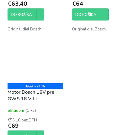
€63,40
€64
DO KOŠÍKA
DO KOŠÍKA
Originál diel Bosch
Originál diel Bosch
€88
–21 %
Motor Bosch 18V pre
GWS 18 V-Li
16170006B0
Skladom
(1 ks)
€56,10 bez DPH
€69