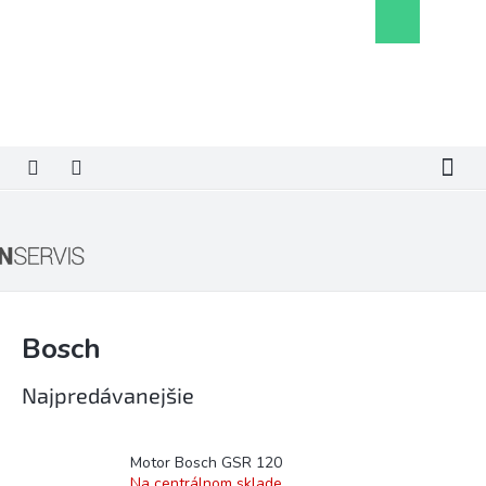
Prejsť
Nákupný
na
košík
obsah
Bosch
Najpredávanejšie
Motor Bosch GSR 120
Na centrálnom sklade