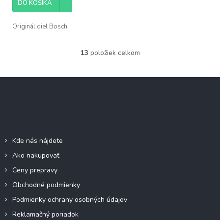
DO KOŠÍKA
Originál diel Bosch
13
položiek celkom
O
v
l
Z
á
á
d
p
a
c
ä
Informácie pre vás
i
t
e
i
p
Kde nás nájdete
e
r
Ako nakupovať
v
k
Ceny prepravy
y
Obchodné podmienky
v
ý
Podmienky ochrany osobných údajov
p
Reklamačný poriadok
i