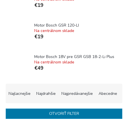
€19
Motor Bosch GSR 120-LI
Na centrálnom sklade
€19
Motor Bosch 18V pre GSR GSB 18-2-Li Plus
Na centrálnom sklade
€49
R
a
Najlacnejšie
Najdrahšie
Najpredávanejšie
Abecedne
d
e
n
OTVORIŤ FILTER
i
e
V