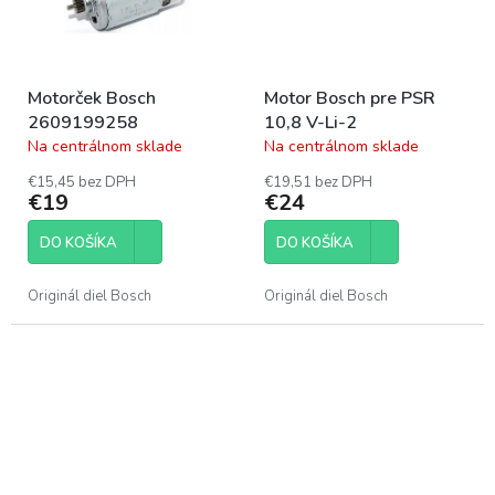
Motorček Bosch
Motor Bosch pre PSR
2609199258
10,8 V-Li-2
Na centrálnom sklade
Na centrálnom sklade
Priemerné
Priemerné
hodnotenie
hodnotenie
€15,45 bez DPH
€19,51 bez DPH
produktu
produktu
€19
€24
je
je
5,0
5,0
DO KOŠÍKA
DO KOŠÍKA
z
z
5
5
hviezdičiek.
hviezdičiek.
Originál diel Bosch
Originál diel Bosch