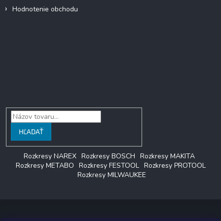
s
Hodnotenie obchodu
u
Facebook
Vyhľadávanie
HĽADAŤ
Rozkresy NAREX
Rozkresy BOSCH
Rozkresy MAKITA
Rozkresy METABO
Rozkresy FESTOOL
Rozkresy PROTOOL
Rozkresy MILWAUKEE