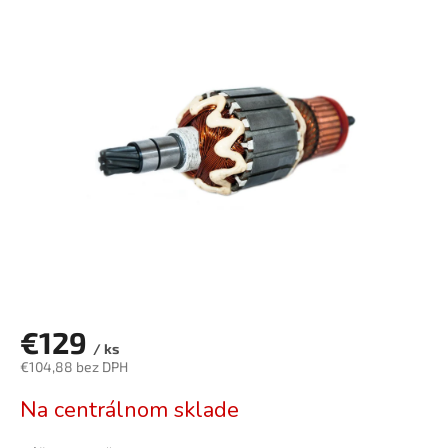
je
0,0
z
5
hviezdičiek.
€129
/ ks
€104,88 bez DPH
Jednotková
Na centrálnom sklade
cena: