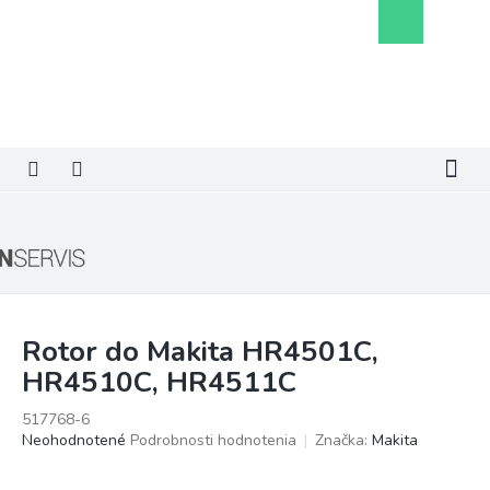
Prejsť
Nákupný
na
košík
obsah
Rotor do Makita HR4501C,
HR4510C, HR4511C
517768-6
Priemerné
Neohodnotené
Podrobnosti hodnotenia
Značka:
Makita
hodnotenie
produktu