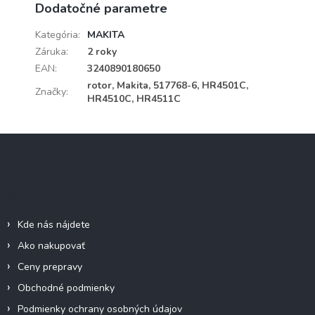
Dodatočné parametre
Kategória
:
MAKITA
Záruka
:
2 roky
EAN
:
3240890180650
rotor, Makita, 517768-6, HR4501C,
Značky
:
HR4510C, HR4511C
Z
á
p
ä
Informácie pre vás
t
i
Kde nás nájdete
e
Ako nakupovať
Ceny prepravy
Obchodné podmienky
Podmienky ochrany osobných údajov