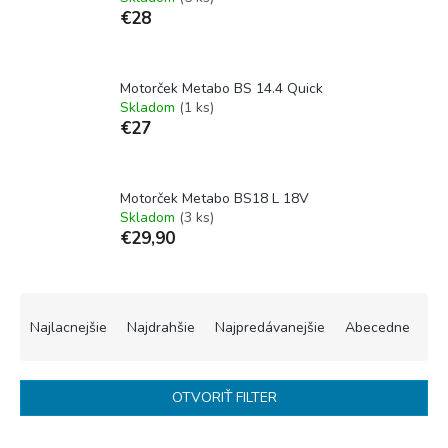
€28
Motorček Metabo BS 14.4 Quick
Skladom
(1 ks)
€27
Motorček Metabo BS18 L 18V
Skladom
(3 ks)
€29,90
R
a
Najlacnejšie
Najdrahšie
Najpredávanejšie
Abecedne
d
e
n
OTVORIŤ FILTER
i
e
V