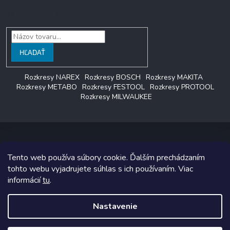
Vyhľadávanie
HĽADAŤ
Rozkresy NAREX
Rozkresy BOSCH
Rozkresy MAKITA
Rozkresy METABO
Rozkresy FESTOOL
Rozkresy PROTOOL
Rozkresy MILWAUKEE
Tento web používa súbory cookie. Ďalším prechádzaním
Copyright 2026
LAGON SERVIS
. Všetky práva vyhradené.
tohto webu vyjadrujete súhlas s ich používaním. Viac
informácií
tu
.
Grafický návrh vytvoril a na Shoptet implementoval
Tomáš Hlad
&
Shoptetak.cz
.
Nastavenie
Vytvoril Shoptet