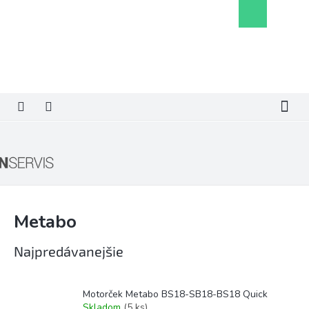
Prejsť
Nákupný
na
košík
obsah
Metabo
Najpredávanejšie
Motorček Metabo BS18-SB18-BS18 Quick
Skladom
(5 ks)