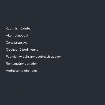
Z
á
á
d
p
a
c
ä
Informácie pre vás
i
t
e
i
p
Kde nás nájdete
e
r
Ako nakupovať
v
k
Ceny prepravy
y
Obchodné podmienky
v
ý
Podmienky ochrany osobných údajov
p
Reklamačný poriadok
i
s
Hodnotenie obchodu
u
Facebook