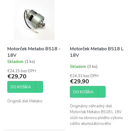
diel určený na priamu výmenu
pri...
Motorček Metabo BS18 -
Motorček Metabo BS18 L
18V
18V
Skladom
(1 ks)
Priemerné
Skladom
(3 ks)
hodnotenie
€24,15 bez DPH
produktu
€29,70
€24,31 bez DPH
je
€29,90
3,0
DO KOŠÍKA
z
DO KOŠÍKA
5
hviezdičiek.
Originál diel Metabo
Originálny náhradný diel
Motorček Metabo BS18 L 18V
slúži na obnovu plného výkonu
vášho akumulátorového
náradia. Tento 18 V