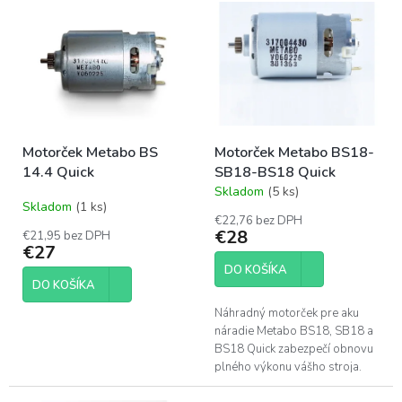
p
ý
r
p
o
i
d
s
u
p
k
r
t
o
o
Motorček Metabo BS
Motorček Metabo BS18-
d
v
14.4 Quick
SB18-BS18 Quick
u
Skladom
(5 ks)
k
Priemerné
Skladom
(1 ks)
hodnotenie
t
€22,76 bez DPH
produktu
o
€28
€21,95 bez DPH
je
€27
v
5,0
DO KOŠÍKA
z
DO KOŠÍKA
5
hviezdičiek.
Náhradný motorček pre aku
náradie Metabo BS18, SB18 a
BS18 Quick zabezpečí obnovu
plného výkonu vášho stroja.
Jedná sa o originálny servisný