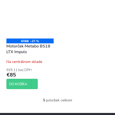
elektromotor je určený pre
priamu výmenu v...
€108
–21 %
Motorček Metabo BS18
LTX Impuls
Na centrálnom sklade
€69,11 bez DPH
€85
DO KOŠÍKA
5
položiek celkom
O
v
l