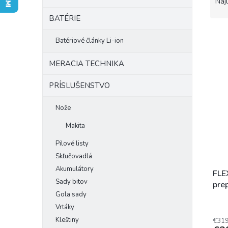
a
Naj
d
BATÉRIE
e
n
Batériové články Li-ion
i
e
V
MERACIA TECHNIKA
p
ý
r
p
PRÍSLUŠENSTVO
o
i
d
s
Nože
u
p
k
Makita
r
t
o
Pilové listy
o
d
v
Skľučovadlá
u
Akumulátory
k
FLE
Sady bitov
t
pre
o
Gola sady
v
Vrtáky
Kleštiny
€319