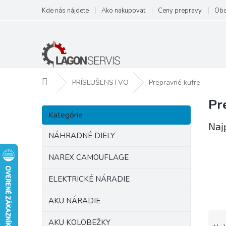
Prejsť
Kde nás nájdete
Ako nakupovať
Ceny prepravy
Obc
na
obsah
Domov
PRÍSLUŠENSTVO
Prepravné kufre
Pr
B
Preskočiť
o
Kategórie
kategórie
č
Naj
n
NÁHRADNÉ DIELY
ý
p
NAREX CAMOUFLAGE
a
ELEKTRICKÉ NÁRADIE
n
e
AKU NÁRADIE
l
R
AKU KOLOBEŽKY