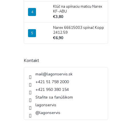
Kľúč na upínaciu maticu Narex
KF-ABU
€3,80
Narex 66615003 spínač Kopp
2412.59
€6,90
Kontakt
mail
@
lagonservis.sk
+421 51 758 2000
+421 950 380 154
Staňte sa fanúšikom
lagonservis
@lagonservis