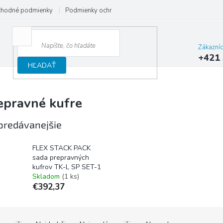
hodné podmienky
Podmienky ochrany osobných údajov
Reklamačný
Zákazní
+421 
HĽADAŤ
epravné kufre
predávanejšie
FLEX STACK PACK
sada prepravných
kufrov TK-L SP SET-1
Skladom
(1 ks)
€392,37