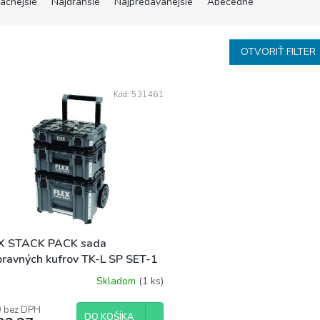
lacnejšie
Najdrahšie
Najpredávanejšie
Abecedne
OTVORIŤ FILTER
Kód:
531461
X STACK PACK sada
pravných kufrov TK-L SP SET-1
Skladom
(1 ks)
 bez DPH
DO KOŠÍKA