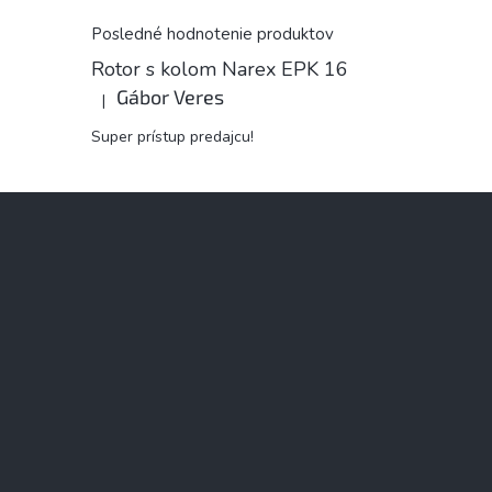
Posledné hodnotenie produktov
Rotor s kolom Narex EPK 16
Gábor Veres
|
Hodnotenie produktu je 5 z 5 hviezdičiek.
Super prístup predajcu!
Z
á
p
ä
t
i
e