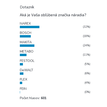
Dotazník
Aká je Vaša obľúbená značka náradia?
NAREX
(32%)
BOSCH
(18%)
MAKITA
(24%)
METABO
(11%)
FESTOOL
(5%)
DeWALT
(6%)
FLEX
(4%)
FEIN
(0%)
Počet hlasov:
601