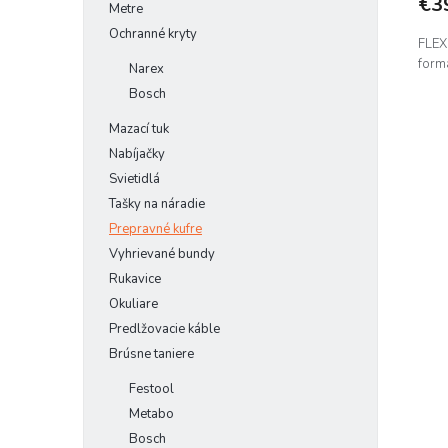
€3
Metre
Ochranné kryty
FLEX
form
Narex
Bosch
Mazací tuk
Nabíjačky
Svietidlá
Tašky na náradie
Prepravné kufre
Vyhrievané bundy
Rukavice
Okuliare
Predlžovacie káble
Brúsne taniere
Festool
Metabo
Bosch