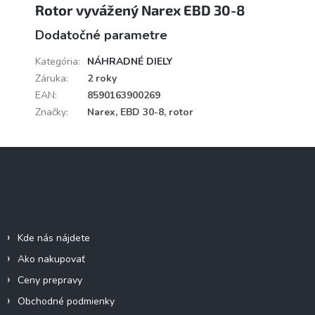
Rotor vyvážený Narex EBD 30-8
Dodatočné parametre
Kategória
:
NÁHRADNÉ DIELY
Záruka
:
2 roky
EAN
:
8590163900269
Značky
:
Narex, EBD 30-8, rotor
Z
á
p
ä
Informácie pre vás
t
i
Kde nás nájdete
e
Ako nakupovať
Ceny prepravy
Obchodné podmienky