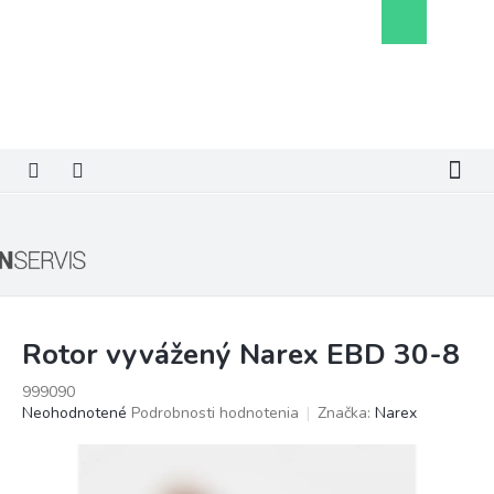
Prejsť
Nákupný
na
košík
obsah
Rotor vyvážený Narex EBD 30-8
999090
Priemerné
Neohodnotené
Podrobnosti hodnotenia
Značka:
Narex
hodnotenie
produktu
je