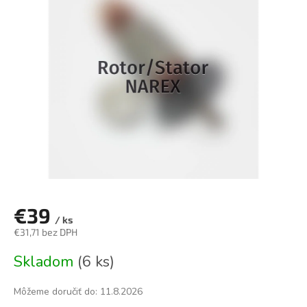
0,0
z
5
hviezdičiek.
€39
/ ks
€31,71 bez DPH
Jednotková
Skladom
(6 ks)
cena:
Môžeme doručiť do:
11.8.2026