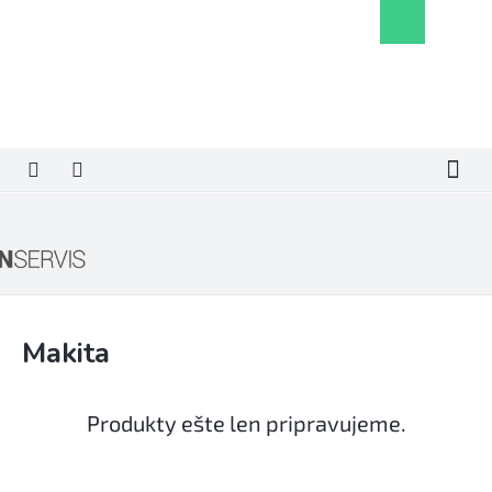
Prejsť
Nákupný
na
košík
obsah
Makita
Produkty ešte len pripravujeme.