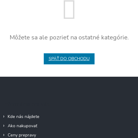
Môžete sa ale pozrieť na ostatné kategórie.
SPÄŤ DO OBCHODU
Z
á
p
ä
Informácie pre vás
t
i
Kde nás nájdete
e
Ako nakupovať
Ceny prepravy