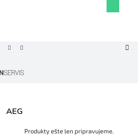
Prejsť
Nákupný
na
košík
obsah
AEG
B
o
č
n
Produkty ešte len pripravujeme.
ý