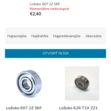
Ložisko 607 2Z SKF
Momentálne nedostupné
€2,40
R
a
Najlacnejšie
Najdrahšie
Najpredávanejšie
Abecedne
d
e
n
OTVORIŤ FILTER
i
e
V
p
ý
r
p
o
i
d
s
u
p
k
r
t
o
o
Ložisko 607 2Z SKF
Ložisko 626 T1X ZZ1
d