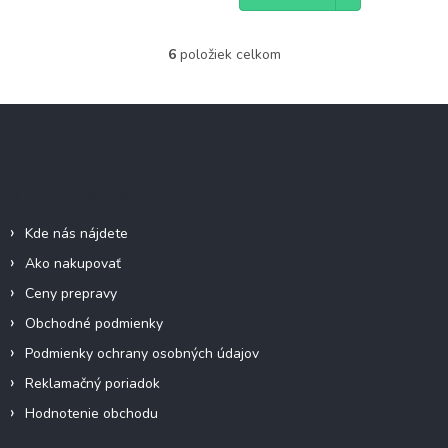
5
hviezdičiek.
6
položiek celkom
O
v
l
Z
á
á
d
p
a
c
ä
Informácie pre vás
i
t
e
i
p
Kde nás nájdete
e
r
Ako nakupovať
v
k
Ceny prepravy
y
Obchodné podmienky
v
ý
Podmienky ochrany osobných údajov
p
Reklamačný poriadok
i
s
Hodnotenie obchodu
u