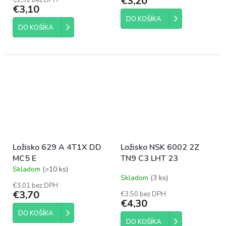
€3,20
je
€3,10
5,0
DO KOŠÍKA
z
DO KOŠÍKA
5
hviezdičiek.
Ložisko 629 A 4T1X DD
Ložisko NSK 6002 2Z
MC5 E
TN9 C3 LHT 23
Skladom
(>10 ks)
Priemerné
Skladom
(3 ks)
hodnotenie
€3,01 bez DPH
produktu
€3,70
€3,50 bez DPH
je
€4,30
5,0
DO KOŠÍKA
z
DO KOŠÍKA