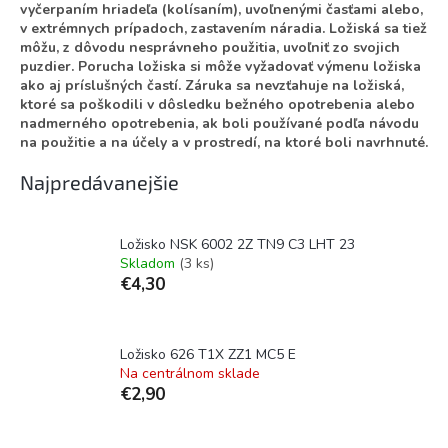
vyčerpaním hriadeľa (kolísaním), uvoľnenými časťami alebo,
v extrémnych prípadoch, zastavením náradia. Ložiská sa tiež
môžu, z dôvodu nesprávneho použitia, uvoľniť zo svojich
puzdier. Porucha ložiska si môže vyžadovať výmenu ložiska
ako aj príslušných častí. Záruka sa nevzťahuje na ložiská,
ktoré sa poškodili v dôsledku bežného opotrebenia alebo
nadmerného opotrebenia, ak boli používané podľa návodu
na použitie a na účely a v prostredí, na ktoré boli navrhnuté.
Najpredávanejšie
Ložisko NSK 6002 2Z TN9 C3 LHT 23
Skladom
(3 ks)
€4,30
Ložisko 626 T1X ZZ1 MC5 E
Na centrálnom sklade
€2,90