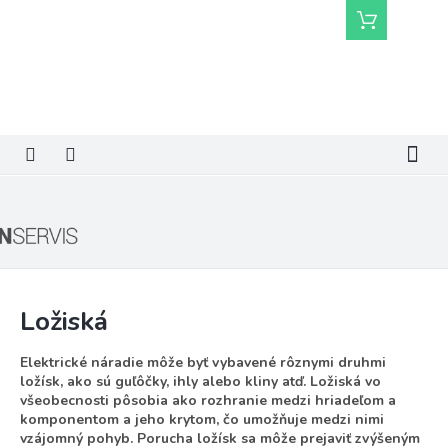
Prejsť
Nákupný
na
košík
obsah
Ložiská
Elektrické náradie môže byť vybavené rôznymi druhmi
ložísk, ako sú guľôčky, ihly alebo kliny atď. Ložiská vo
všeobecnosti pôsobia ako rozhranie medzi hriadeľom a
komponentom a jeho krytom, čo umožňuje medzi nimi
vzájomný pohyb. Porucha ložísk sa môže prejaviť zvýšeným