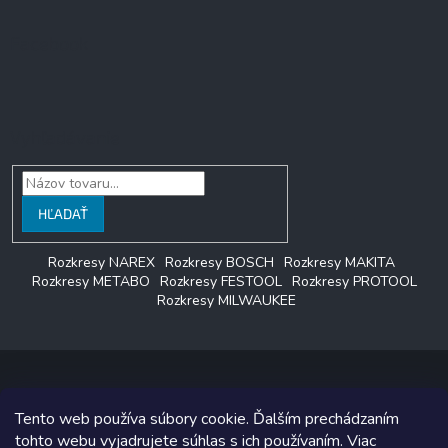
Facebook
Vyhľadávanie
HĽADAŤ
Rozkresy NAREX
Rozkresy BOSCH
Rozkresy MAKITA
Rozkresy METABO
Rozkresy FESTOOL
Rozkresy PROTOOL
Rozkresy MILWAUKEE
Tento web používa súbory cookie. Ďalším prechádzaním
Copyright 2026
LAGON SERVIS
. Všetky práva vyhradené.
tohto webu vyjadrujete súhlas s ich používaním. Viac