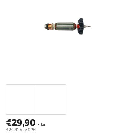
z
5
hviezdičiek.
€29,90
/ ks
€24,31 bez DPH