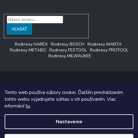
Vyhľadávanie
HĽADAŤ
Rozkresy NAREX
Rozkresy BOSCH
Rozkresy MAKITA
Rozkresy METABO
Rozkresy FESTOOL
Rozkresy PROTOOL
Rozkresy MILWAUKEE
Tento web používa súbory cookie. Ďalším prechádzaním
Copyright 2026
LAGON SERVIS
. Všetky práva vyhradené.
tohto webu vyjadrujete súhlas s ich používaním. Viac
informácií
tu
.
Grafický návrh vytvoril a na Shoptet implementoval
Tomáš Hlad
&
Shoptetak.cz
.
Nastavenie
Vytvoril Shoptet