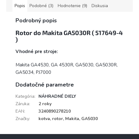
Popis
Podobné (3)
Hodnotenie (9)
Diskusia
Podrobný popis
Rotor do Makita GA5030R ( 517649-4
)
Vhodné pre stroje:
Makita GA4530, GA 4530R, GA5030, GA5030R,
GA5034, PJ7000
Dodatočné parametre
Kategória
:
NÁHRADNÉ DIELY
Záruka
:
2 roky
EAN
:
3240890278210
Značky
:
kotva, rotor, Makita, GA5030
Z