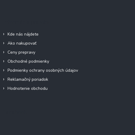
á
p
ä
Informácie pre vás
t
i
Kde nás nájdete
e
Ako nakupovať
Ceny prepravy
Obchodné podmienky
Podmienky ochrany osobných údajov
Reklamačný poriadok
Hodnotenie obchodu
Facebook