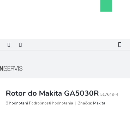
Prejsť
Nákupný
na
košík
obsah
Rotor do Makita GA5030R
517649-4
Priemerné
9 hodnotení
Podrobnosti hodnotenia
Značka:
Makita
hodnotenie
produktu
je
4,1