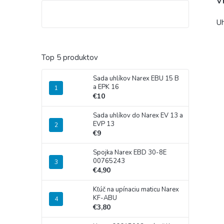
V
U
Top 5 produktov
Sada uhlíkov Narex EBU 15 B
a EPK 16
€10
Sada uhlíkov do Narex EV 13 a
EVP 13
€9
Spojka Narex EBD 30-8E
00765243
€4,90
Kľúč na upínaciu maticu Narex
KF-ABU
€3,80