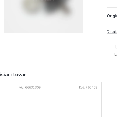
Origi
Detai
TL
isiaci tovar
Kód:
66631309
Kód:
765409