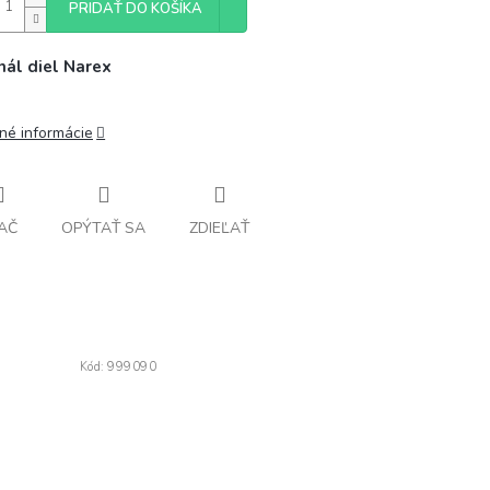
PRIDAŤ DO KOŠÍKA
nál diel Narex
lné informácie
AČ
OPÝTAŤ SA
ZDIEĽAŤ
Kód:
999090