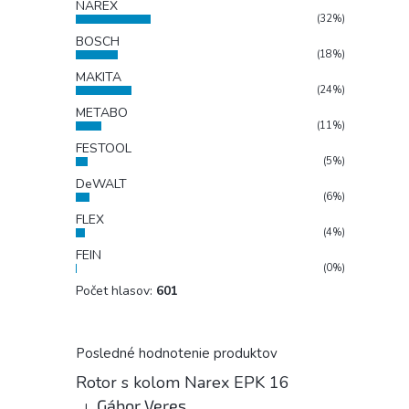
NAREX
(32%)
BOSCH
(18%)
MAKITA
(24%)
METABO
(11%)
FESTOOL
(5%)
DeWALT
(6%)
FLEX
(4%)
FEIN
(0%)
Počet hlasov:
601
Posledné hodnotenie produktov
Rotor s kolom Narex EPK 16
Gábor Veres
|