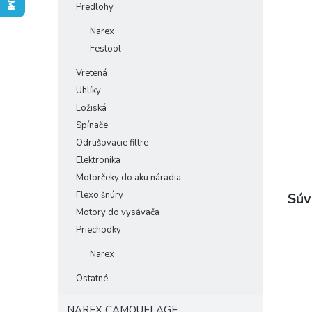
Predlohy
Narex
Festool
Vretená
Uhlíky
Ložiská
Spínače
Odrušovacie filtre
Elektronika
Motorčeky do aku náradia
Flexo šnúry
Súv
Motory do vysávača
Priechodky
Narex
Ostatné
NAREX CAMOUFLAGE