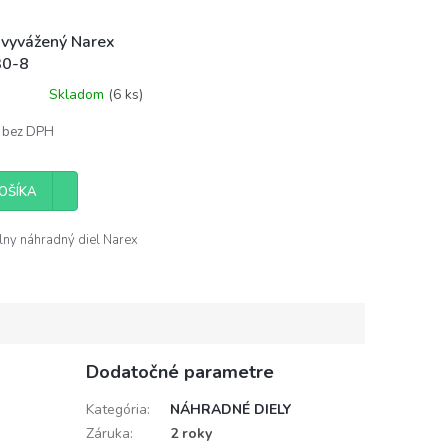
 vyvážený Narex
30-8
Skladom
(6 ks)
 bez DPH
OŠÍKA
lny náhradný diel Narex
Dodatočné parametre
Kategória
:
NÁHRADNÉ DIELY
Záruka
:
2 roky