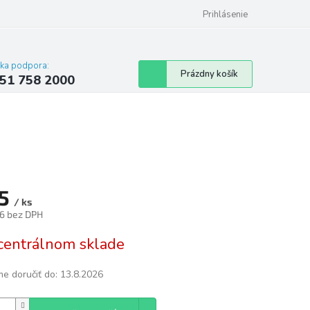
 poriadok
Hodnotenie obchodu
Prihlásenie
cka podpora:
Nákupný
Prázdny košík
51 758 2000
košík
35
/ ks
6 bez DPH
tková
centrálnom sklade
e doručiť do:
13.8.2026