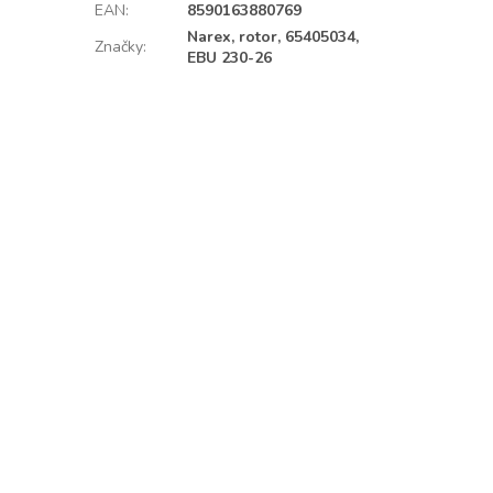
EAN
:
8590163880769
Narex, rotor, 65405034,
Značky
:
EBU 230-26