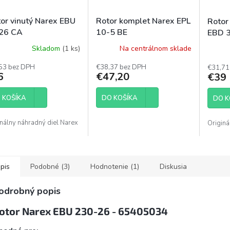
tor vinutý Narex EBU
Rotor komplet Narex EPL
Rotor
26 CA
10-5 BE
EBD 
Skladom
(1 ks)
Na centrálnom sklade
53 bez DPH
€38,37 bez DPH
€31,71
6
€47,20
€39
 KOŠÍKA
DO KOŠÍKA
DO K
inálny náhradný diel Narex
Originá
pis
Podobné (3)
Hodnotenie (1)
Diskusia
odrobný popis
otor Narex EBU 230-26 - 65405034