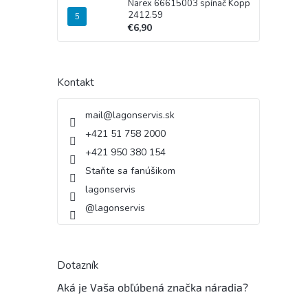
Narex 66615003 spínač Kopp
2412.59
€6,90
Kontakt
mail
@
lagonservis.sk
+421 51 758 2000
+421 950 380 154
Staňte sa fanúšikom
lagonservis
@lagonservis
Dotazník
Aká je Vaša obľúbená značka náradia?