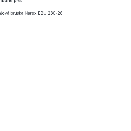
hodné pre:
hlová brúska Narex EBU 230-26