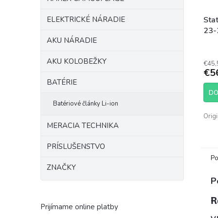
ELEKTRICKÉ NÁRADIE
Sta
23-
AKU NÁRADIE
AKU KOLOBEŽKY
€45,
€5
BATÉRIE
DO
Batériové články Li-ion
Orig
MERACIA TECHNIKA
PRÍSLUŠENSTVO
Po
ZNAČKY
P
R
Prijímame online platby