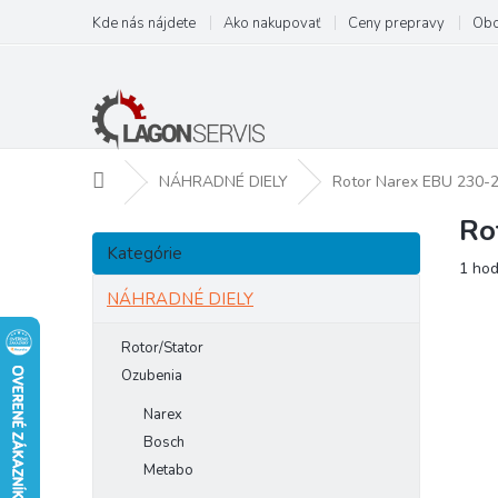
Prejsť
Kde nás nájdete
Ako nakupovať
Ceny prepravy
Obc
na
obsah
Domov
NÁHRADNÉ DIELY
Rotor Narex EBU 230-
Ro
B
Preskočiť
o
Kategórie
kategórie
Prie
1 hod
č
hodn
n
NÁHRADNÉ DIELY
prod
ý
je
p
Rotor/Stator
5,0
a
z
Ozubenia
5
n
Narex
hviezd
e
Bosch
l
Metabo