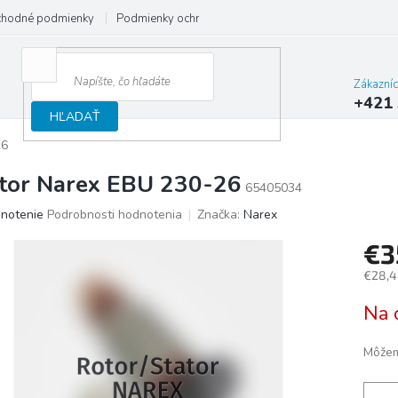
hodné podmienky
Podmienky ochrany osobných údajov
Reklamačný
Zákazní
+421 
HĽADAŤ
26
tor Narex EBU 230-26
65405034
merné
notenie
Podrobnosti hodnotenia
Značka:
Narex
otenie
€
uktu
€28,4
Jedno
Na 
cena:
ičiek.
Môžem