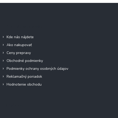
l
Z
á
á
d
p
a
c
ä
Informácie pre vás
i
t
e
i
p
Kde nás nájdete
e
r
Ako nakupovať
v
k
Ceny prepravy
y
Obchodné podmienky
v
ý
Podmienky ochrany osobných údajov
p
Reklamačný poriadok
i
s
Hodnotenie obchodu
u
Facebook