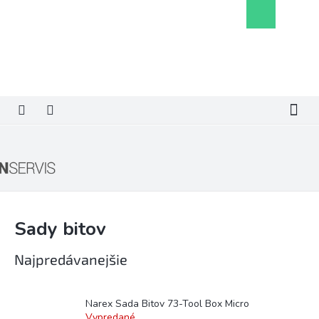
Prejsť
Nákupný
na
košík
obsah
Sady bitov
Najpredávanejšie
Narex Sada Bitov 73-Tool Box Micro
Vypredané