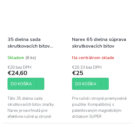
35 dielna sada
Narex 65 dielna súprava
skrutkovacích bitov
skrutkovacích bitov
Narex 35-Bit Box SUPER
Skladom
(6 ks)
Na centrálnom sklade
LOCK
€20 bez DPH
€20,33 bez DPH
€24,60
€25
DO KOŠÍKA
DO KOŠÍKA
Táto 35 dielna sada
Pre ručné i strojné priemyselné
skrutkovacích bitov značky
použitie. Kompatibilný s
Narex je navrhnutá pre
patentovaným magnetickým
efektívne ručné aj strojné
držiakom SUPER
priemyselné skrutkovanie.
LOCK podporujúcim
Kompaktný 35-Bit Box
funkciu HAND FREE
obsahuje nadstavce plne...
SCREWING.