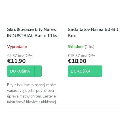
Skrutkovacie bity Narex
Sada bitov Narex 60-Bit
INDUSTRIAL Basic 11ks
Box
Vypredané
Skladom
(1 ks)
€9,67 bez DPH
€15,37 bez DPH
€11,90
€18,90
DO KOŠÍKA
DO KOŠÍKA
Bity z kvalitnej tvrdenej chróm-
vanadovej ocele, povrchová
úprava matný chróm. Leštené
nástrčkové hlavice z uhlíkovej
ocele.