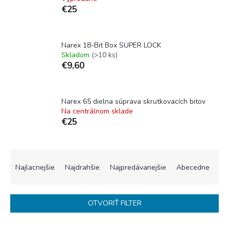
€25
Narex 18-Bit Box SUPER LOCK
Skladom
(>10 ks)
€9,60
Narex 65 dielna súprava skrutkovacích bitov
Na centrálnom sklade
€25
R
a
Najlacnejšie
Najdrahšie
Najpredávanejšie
Abecedne
d
e
n
OTVORIŤ FILTER
i
e
V