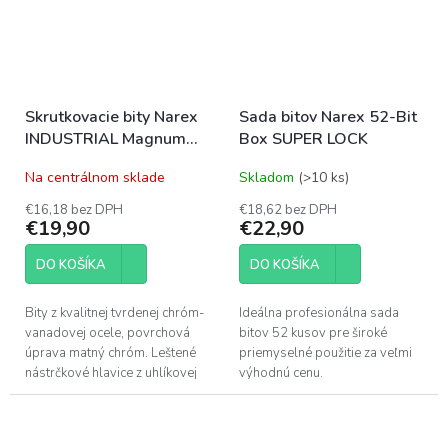
Skrutkovacie bity Narex
Sada bitov Narex 52-Bit
INDUSTRIAL Magnum
Box SUPER LOCK
30ks
Na centrálnom sklade
Skladom
(>10 ks)
€16,18 bez DPH
€18,62 bez DPH
€19,90
€22,90
DO KOŠÍKA
DO KOŠÍKA
Bity z kvalitnej tvrdenej chróm-
Ideálna profesionálna sada
vanadovej ocele, povrchová
bitov 52 kusov pre široké
úprava matný chróm. Leštené
priemyselné použitie za veľmi
nástrčkové hlavice z uhlíkovej
výhodnú cenu.
ocele.