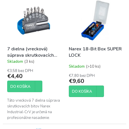
p
ý
r
p
o
i
d
s
u
p
k
r
t
o
o
7 dielna (vrecková)
Narex 18-Bit Box SUPER
d
v
súprava skrutkovacích
LOCK
u
bitov Narex Industrial-
Skladom
(3 ks)
k
Priemerné
Skladom
(>10 ks)
CrV
hodnotenie
t
€3,58 bez DPH
produktu
o
€4,40
€7,80 bez DPH
je
€9,60
v
5,0
DO KOŠÍKA
z
DO KOŠÍKA
5
hviezdičiek.
Táto vrecková 7 dielna súprava
skrutkovacích bitov Narex
Industrial-CrV je určená na
profesionálne nasadenie.