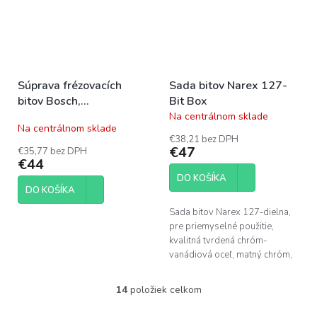
Súprava frézovacích
Sada bitov Narex 127-
bitov Bosch,
Bit Box
zarovnávanie a
Na centrálnom sklade
Priemerné
Na centrálnom sklade
zaobľovanie, 6 mm driek
hodnotenie
€38,21 bez DPH
produktu
€47
€35,77 bez DPH
je
€44
4,0
DO KOŠÍKA
z
DO KOŠÍKA
5
hviezdičiek.
Sada bitov Narex 127-dielna,
pre priemyselné použitie,
kvalitná tvrdená chróm-
vanádiová oceľ, matný chróm,
pevný a stabilný plastový
zakladač.
14
položiek celkom
O
v