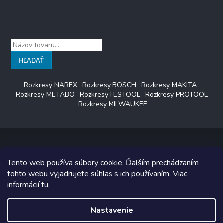
Vyhľadávanie
HĽADAŤ
Rozkresy NAREX
Rozkresy BOSCH
Rozkresy MAKITA
Rozkresy METABO
Rozkresy FESTOOL
Rozkresy PROTOOL
Rozkresy MILWAUKEE
Tento web používa súbory cookie. Ďalším prechádzaním
Copyright 2026
LAGON SERVIS
. Všetky práva vyhradené.
tohto webu vyjadrujete súhlas s ich používaním. Viac
informácií
tu
.
Grafický návrh vytvoril a na Shoptet implementoval
Tomáš Hlad
&
Shoptetak.cz
.
Nastavenie