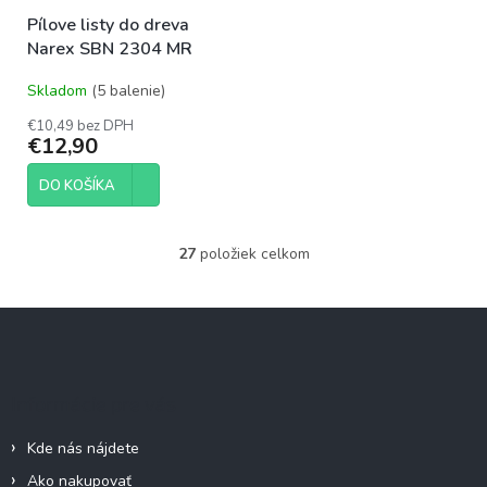
Pílove listy do dreva
Narex SBN 2304 MR
Skladom
(5 balenie)
€10,49 bez DPH
€12,90
DO KOŠÍKA
27
položiek celkom
O
v
l
Z
á
á
d
p
a
c
ä
Informácie pre vás
i
t
e
i
p
Kde nás nájdete
e
r
Ako nakupovať