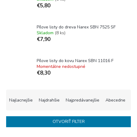
€5,80
Pílove listy do dreva Narex SBN 7525 SF
Skladom
(8 ks)
€7,90
Pílove listy do kovu Narex SBN 11016 F
Momentálne nedostupné
€8,30
R
a
Najlacnejšie
Najdrahšie
Najpredávanejšie
Abecedne
d
e
n
OTVORIŤ FILTER
i
e
V