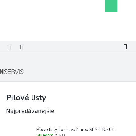
Prejsť
Nákupný
na
košík
obsah
Pilové listy
Najpredávanejšie
Pílove listy do dreva Narex SBN 11025 F
Skladom
(5 ks)