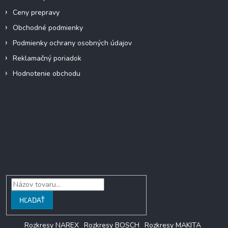
v
k
Ceny prepravy
y
Obchodné podmienky
v
ý
Podmienky ochrany osobných údajov
p
Reklamačný poriadok
i
s
Hodnotenie obchodu
u
Facebook
Vyhľadávanie
HĽADAŤ
Rozkresy NAREX
Rozkresy BOSCH
Rozkresy MAKITA