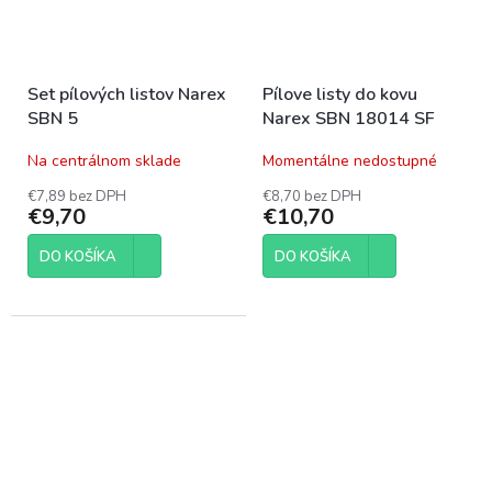
Set pílových listov Narex
Pílove listy do kovu
SBN 5
Narex SBN 18014 SF
Na centrálnom sklade
Momentálne nedostupné
€7,89 bez DPH
€8,70 bez DPH
€9,70
€10,70
DO KOŠÍKA
DO KOŠÍKA