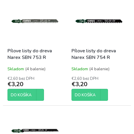
p
ý
r
p
o
i
d
s
u
p
k
r
t
o
o
Pílove listy do dreva
Pílove listy do dreva
d
v
Narex SBN 753 R
Narex SBN 754 R
u
k
Skladom
(4 balenie)
Skladom
(4 balenie)
t
o
€2,60 bez DPH
€2,60 bez DPH
€3,20
€3,20
v
DO KOŠÍKA
DO KOŠÍKA