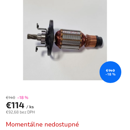
je
0,0
z
5
hviezdičiek.
€140
–18 %
€140
–18 %
€114
/ ks
€92,68 bez DPH
Jednotková
Momentálne nedostupné
cena: