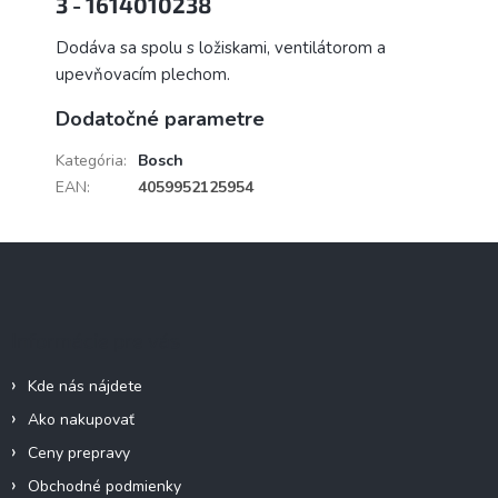
3 - 1614010238
Dodáva sa spolu s ložiskami, ventilátorom a
upevňovacím plechom.
Dodatočné parametre
Kategória
:
Bosch
EAN
:
4059952125954
Z
á
p
ä
Informácie pre vás
t
i
Kde nás nájdete
e
Ako nakupovať
Ceny prepravy
Obchodné podmienky