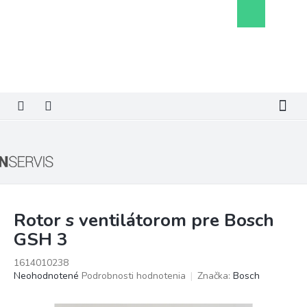
Prejsť
Nákupný
na
košík
obsah
Rotor s ventilátorom pre Bosch
GSH 3
1614010238
Priemerné
Neohodnotené
Podrobnosti hodnotenia
Značka:
Bosch
hodnotenie
produktu