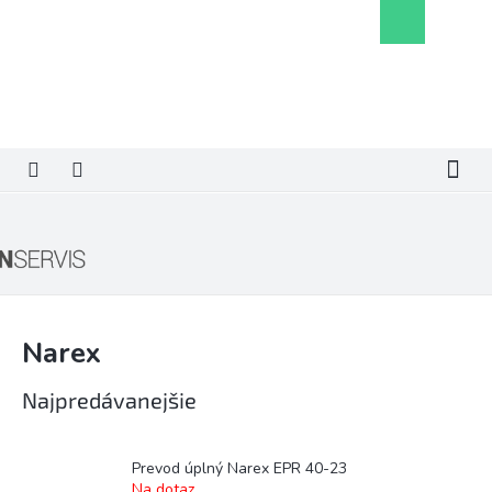
Prejsť
Nákupný
na
košík
obsah
Narex
Najpredávanejšie
Prevod úplný Narex EPR 40-23
Na dotaz