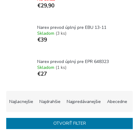
€29,90
Narex prevod úplný pre EBU 13-11
Skladom
(3 ks)
€39
Narex prevod úplný pre EPR 648323
Skladom
(1 ks)
€27
R
a
Najlacnejšie
Najdrahšie
Najpredávanejšie
Abecedne
d
e
n
OTVORIŤ FILTER
i
e
V