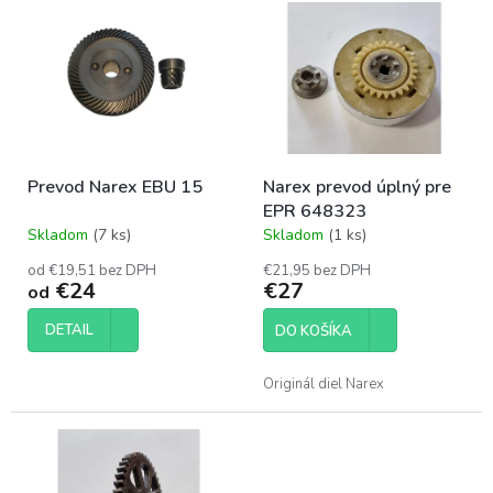
p
ý
r
p
o
i
d
s
u
p
k
r
t
o
o
Prevod Narex EBU 15
Narex prevod úplný pre
d
v
EPR 648323
u
Skladom
(7 ks)
Skladom
(1 ks)
k
Priemerné
Priemerné
hodnotenie
hodnotenie
t
od €19,51 bez DPH
€21,95 bez DPH
produktu
produktu
o
€24
€27
od
je
je
v
4,7
5,0
DETAIL
DO KOŠÍKA
z
z
5
5
hviezdičiek.
hviezdičiek.
Originál diel Narex