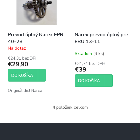
Prevod úplný Narex EPR
Narex prevod úplný pre
40-23
EBU 13-11
Na dotaz
Priemerné
Skladom
(3 ks)
hodnotenie
€24,31 bez DPH
produktu
€29,90
€31,71 bez DPH
je
€39
5,0
DO KOŠÍKA
z
DO KOŠÍKA
5
hviezdičiek.
Originál diel Narex
4
položiek celkom
O
v
l
Z
á
á
d
p
a