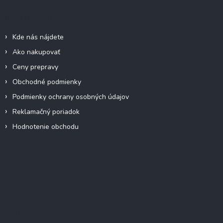
c
ä
Informácie pre vás
i
t
e
i
p
Kde nás nájdete
e
r
Ako nakupovať
v
k
Ceny prepravy
y
Obchodné podmienky
v
ý
Podmienky ochrany osobných údajov
p
Reklamačný poriadok
i
s
Hodnotenie obchodu
u
Facebook
Vyhľadávanie