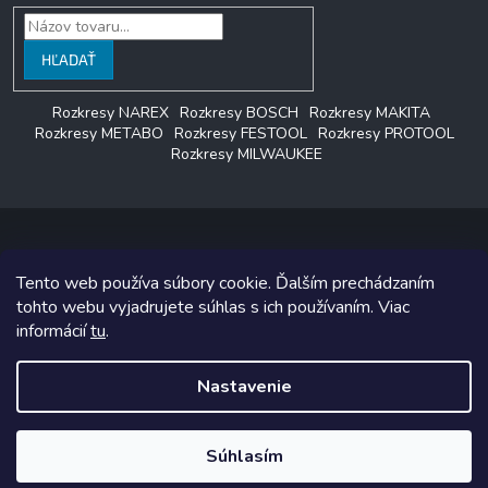
HĽADAŤ
Rozkresy NAREX
Rozkresy BOSCH
Rozkresy MAKITA
Rozkresy METABO
Rozkresy FESTOOL
Rozkresy PROTOOL
Rozkresy MILWAUKEE
Tento web používa súbory cookie. Ďalším prechádzaním
Copyright 2026
LAGON SERVIS
. Všetky práva vyhradené.
tohto webu vyjadrujete súhlas s ich používaním. Viac
informácií
tu
.
Grafický návrh vytvoril a na Shoptet implementoval
Tomáš Hlad
&
Shoptetak.cz
.
Nastavenie
Vytvoril Shoptet
Súhlasím