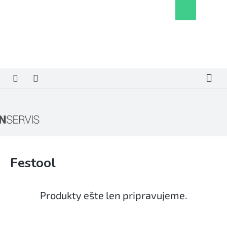
Prejsť
Nákupný
na
košík
obsah
Festool
Produkty ešte len pripravujeme.