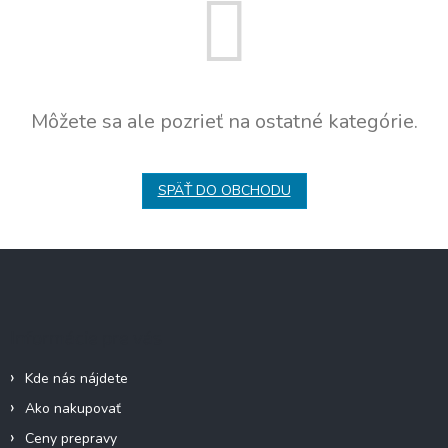
Môžete sa ale pozrieť na ostatné kategórie.
SPÄŤ DO OBCHODU
Z
á
p
ä
Informácie pre vás
t
i
Kde nás nájdete
e
Ako nakupovať
Ceny prepravy