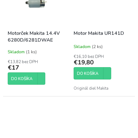
Motorček Makita 14.4V
Motor Makita UR141D
6280D/6281DWAE
Skladom
(2 ks)
Priemerné
Skladom
(1 ks)
hodnotenie
€16,10 bez DPH
produktu
€19,80
€13,82 bez DPH
je
€17
5,0
DO KOŠÍKA
z
DO KOŠÍKA
5
hviezdičiek.
Originál diel Makita