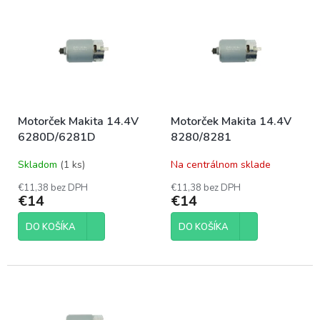
p
ý
r
p
o
i
d
s
u
p
k
r
t
o
o
Motorček Makita 14.4V
Motorček Makita 14.4V
d
v
6280D/6281D
8280/8281
u
k
Skladom
(1 ks)
Na centrálnom sklade
t
o
€11,38 bez DPH
€11,38 bez DPH
€14
€14
v
DO KOŠÍKA
DO KOŠÍKA