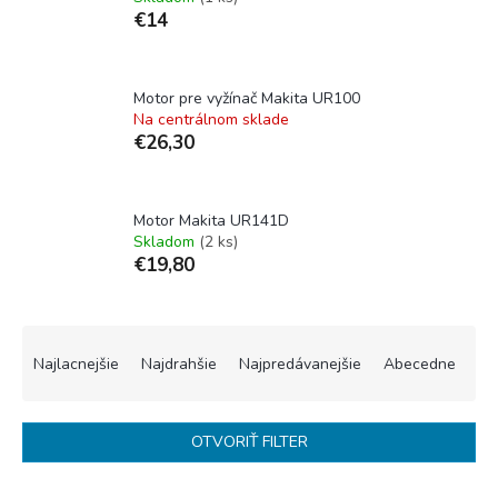
€14
Motor pre vyžínač Makita UR100
Na centrálnom sklade
€26,30
Motor Makita UR141D
Skladom
(2 ks)
€19,80
R
a
Najlacnejšie
Najdrahšie
Najpredávanejšie
Abecedne
d
e
n
OTVORIŤ FILTER
i
e
V