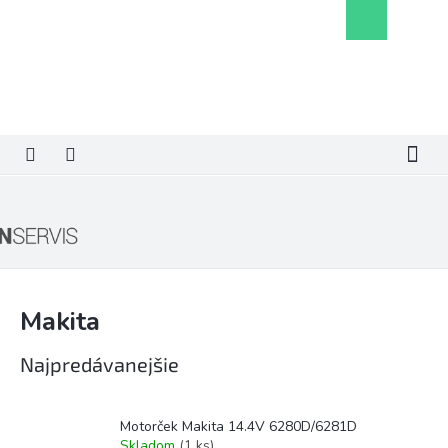
Prejsť
Nákupný
na
košík
obsah
Makita
Najpredávanejšie
Motorček Makita 14.4V 6280D/6281D
Skladom
(1 ks)