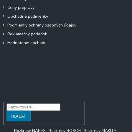
v
k
Ceny prepravy
y
Obchodné podmienky
v
ý
Podmienky ochrany osobných údajov
p
Reklamačný poriadok
i
s
Hodnotenie obchodu
u
Facebook
Vyhľadávanie
HĽADAŤ
Rozkresy NAREX
Rozkresy BOSCH
Rozkresy MAKITA