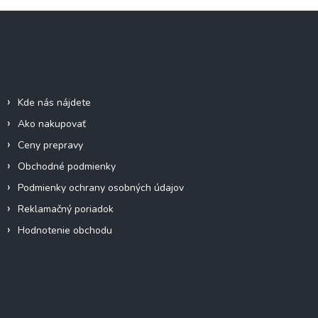
l
Z
á
á
d
p
a
c
ä
Informácie pre vás
i
t
e
i
p
Kde nás nájdete
e
r
Ako nakupovať
v
k
Ceny prepravy
y
Obchodné podmienky
v
ý
Podmienky ochrany osobných údajov
p
Reklamačný poriadok
i
s
Hodnotenie obchodu
u
Facebook