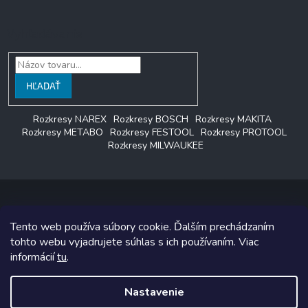
Vyhľadávanie
HĽADAŤ
Rozkresy NAREX
Rozkresy BOSCH
Rozkresy MAKITA
Rozkresy METABO
Rozkresy FESTOOL
Rozkresy PROTOOL
Rozkresy MILWAUKEE
Tento web používa súbory cookie. Ďalším prechádzaním
Copyright 2026
LAGON SERVIS
. Všetky práva vyhradené.
tohto webu vyjadrujete súhlas s ich používaním. Viac
informácií
tu
.
Grafický návrh vytvoril a na Shoptet implementoval
Tomáš Hlad
&
Shoptetak.cz
.
Nastavenie