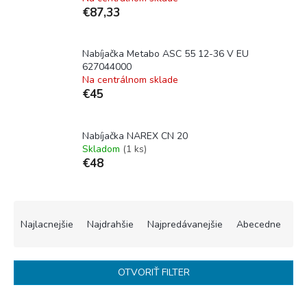
€87,33
Nabíjačka Metabo ASC 55 12-36 V EU
627044000
Na centrálnom sklade
€45
Nabíjačka NAREX CN 20
Skladom
(1 ks)
€48
R
a
Najlacnejšie
Najdrahšie
Najpredávanejšie
Abecedne
d
e
n
OTVORIŤ FILTER
i
e
V