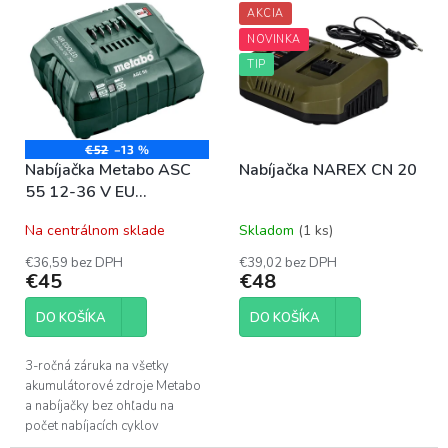
p
AKCIA
ý
r
p
NOVINKA
o
i
TIP
d
s
u
p
k
r
t
o
€52
–13 %
o
Nabíjačka Metabo ASC
Nabíjačka NAREX CN 20
d
v
55 12-36 V EU
u
627044000
k
Na centrálnom sklade
Skladom
(1 ks)
t
o
€36,59 bez DPH
€39,02 bez DPH
€45
€48
v
DO KOŠÍKA
DO KOŠÍKA
3-ročná záruka na všetky
akumulátorové zdroje Metabo
a nabíjačky bez ohľadu na
počet nabíjacích cyklov