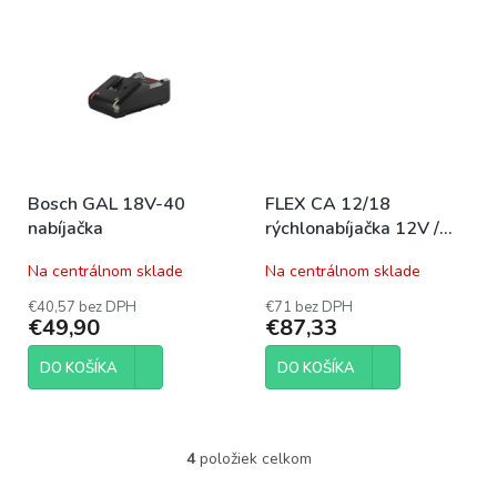
Bosch GAL 18V-40
FLEX CA 12/18
nabíjačka
rýchlonabíjačka 12V /
18V
Na centrálnom sklade
Na centrálnom sklade
€40,57 bez DPH
€71 bez DPH
€49,90
€87,33
DO KOŠÍKA
DO KOŠÍKA
4
položiek celkom
O
v