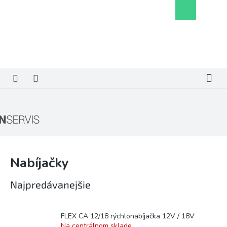
Prejsť
Nákupný
na
košík
obsah
Nabíjačky
Najpredávanejšie
FLEX CA 12/18 rýchlonabíjačka 12V / 18V
Na centrálnom sklade