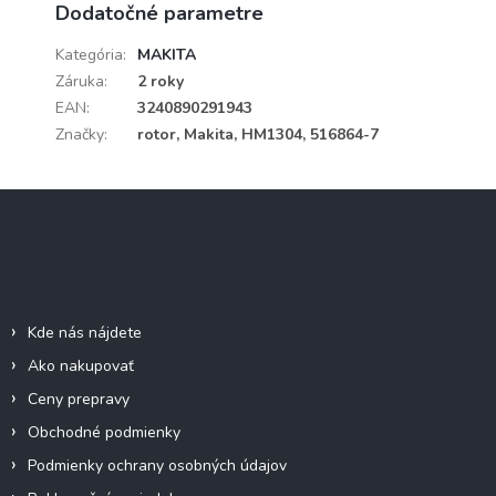
Dodatočné parametre
Kategória
:
MAKITA
Záruka
:
2 roky
EAN
:
3240890291943
Značky
:
rotor, Makita, HM1304, 516864-7
Z
á
p
ä
Informácie pre vás
t
i
Kde nás nájdete
e
Ako nakupovať
Ceny prepravy
Obchodné podmienky
Podmienky ochrany osobných údajov