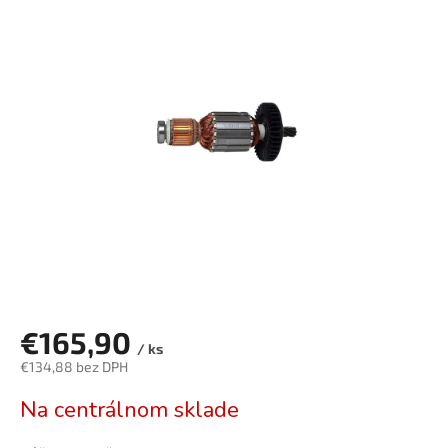
je
0,0
z
5
hviezdičiek.
€165,90
/ ks
€134,88 bez DPH
Jednotková
Na centrálnom sklade
cena: