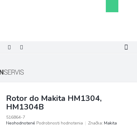
Prejsť
Nákupný
na
košík
obsah
Rotor do Makita HM1304,
HM1304B
516864-7
Priemerné
Neohodnotené
Podrobnosti hodnotenia
Značka:
Makita
hodnotenie
produktu