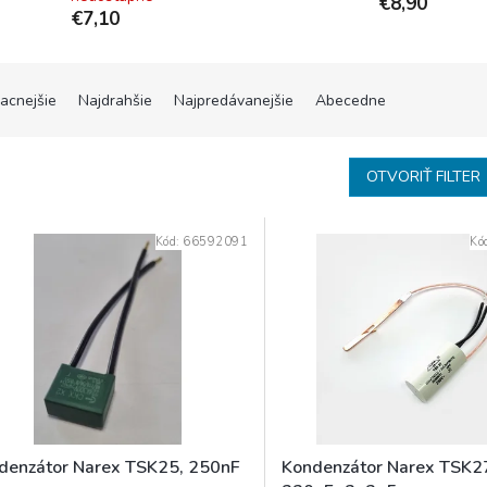
€8,90
€7,10
lacnejšie
Najdrahšie
Najpredávanejšie
Abecedne
OTVORIŤ FILTER
Kód:
66592091
Kó
denzátor Narex TSK25, 250nF
Kondenzátor Narex TSK2