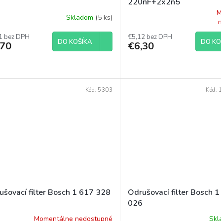
220nF+2x2n5
M
Skladom
(5 ks)
Priemerné
hodnotenie
1 bez DPH
produktu
€5,12 bez DPH
DO KOŠÍKA
DO KO
,70
€6,30
je
5,0
z
5
hviezdičiek.
Kód:
5303
Kód:
ušovací filter Bosch 1 617 328
Odrušovací filter Bosch 
026
Momentálne nedostupné
Sk
Priemerné