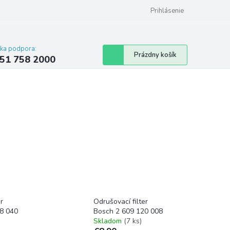
 poriadok
Hodnotenie obchodu
Prihlásenie
cka podpora:
Nákupný
Prázdny košík
51 758 2000
košík
r
Odrušovací filter
8 040
Bosch 2 609 120 008
Skladom
(7 ks)