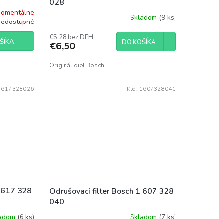
028
omentálne
Skladom
(9 ks)
nedostupné
€5,28 bez DPH
ŠÍKA
DO KOŠÍKA
€6,50
Originál diel Bosch
1617328026
Kód:
1607328040
1 617 328
Odrušovací filter Bosch 1 607 328
040
ladom
(6 ks)
Skladom
(7 ks)