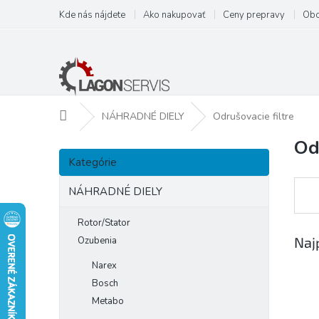
Prejsť
Kde nás nájdete
Ako nakupovať
Ceny prepravy
Obc
na
obsah
Domov
NÁHRADNÉ DIELY
Odrušovacie filtre
Od
B
Preskočiť
o
Kategórie
kategórie
č
n
NÁHRADNÉ DIELY
ý
p
Rotor/Stator
a
Naj
Ozubenia
n
Narex
e
Bosch
l
Metabo