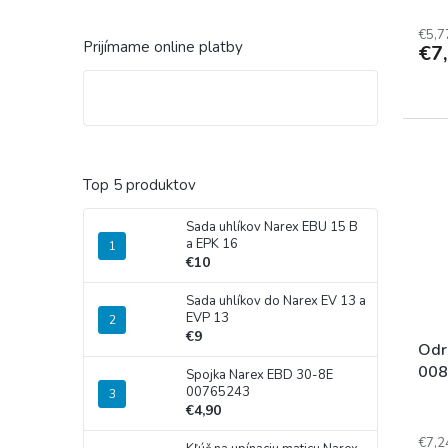
€5,7
Prijímame online platby
€7
Top 5 produktov
Sada uhlíkov Narex EBU 15 B
a EPK 16
€10
Sada uhlíkov do Narex EV 13 a
EVP 13
€9
Odr
008
Spojka Narex EBD 30-8E
00765243
Prie
€4,90
hodn
prod
€7,2