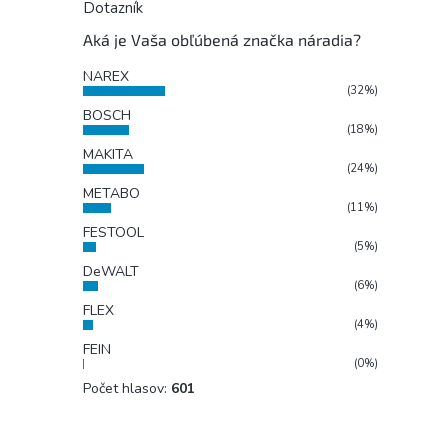
Dotazník
Aká je Vaša obľúbená značka náradia?
NAREX
(32%)
BOSCH
(18%)
MAKITA
(24%)
METABO
(11%)
FESTOOL
(5%)
DeWALT
(6%)
FLEX
(4%)
FEIN
(0%)
Počet hlasov:
601