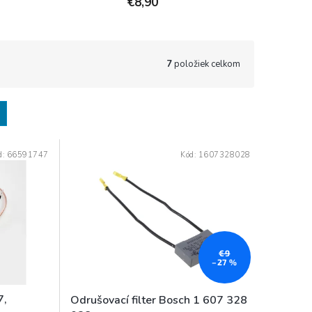
€8,90
7
položiek celkom
d:
66591747
Kód:
1607328028
€9
–27 %
7,
Odrušovací filter Bosch 1 607 328