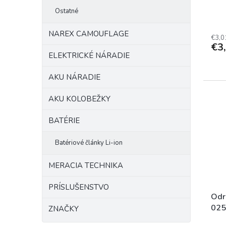
t
Ostatné
o
v
NAREX CAMOUFLAGE
€3,0
€3
ELEKTRICKÉ NÁRADIE
AKU NÁRADIE
AKU KOLOBEŽKY
BATÉRIE
Batériové články Li-ion
MERACIA TECHNIKA
PRÍSLUŠENSTVO
Odr
025
ZNAČKY