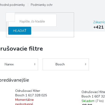
hodné podmienky
Podmienky ochrany osobných údajov
Reklamačný
Zákazní
+421 
HĽADAŤ
rušovacie filtre
Narex
Bosch
predávanejšie
Odrušovací filter
Odrušovací filte
Bosch 1 617 328 025
Bosch 1 607 32
Momentálne
Skladom
(7 ks)
nedostupné