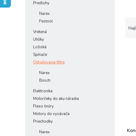
Predlohy
Narex
R
Festool
a
Naj
Vretená
d
Uhlíky
e
n
Ložiská
i
Spínače
e
Odrušovacie filtre
V
p
ý
Narex
r
p
o
Bosch
i
d
s
Elektronika
u
p
Motorčeky do aku náradia
k
r
Flexo šnúry
t
o
o
Motory do vysávača
d
v
Priechodky
u
k
Kon
Narex