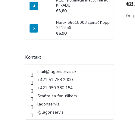
Kľúč na upínaciu maticu Narex
€8
je
KF-ABU
5,0
€3,80
z
Origi
5
Narex 66615003 spínač Kopp
hviez
2412.59
€6,90
Kontakt
mail
@
lagonservis.sk
+421 51 758 2000
+421 950 380 154
Staňte sa fanúšikom
lagonservis
@lagonservis