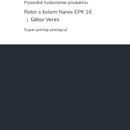
Posledné hodnotenie produktov
Rotor s kolom Narex EPK 16
Gábor Veres
|
Hodnotenie produktu je 5 z 5 hviezdičiek.
Super prístup predajcu!
Z
á
p
ä
t
i
e