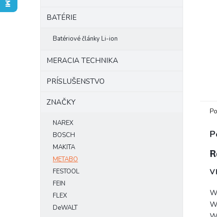
BATÉRIE
Batériové články Li-ion
MERACIA TECHNIKA
PRÍSLUŠENSTVO
ZNAČKY
Po
NAREX
P
BOSCH
MAKITA
R
METABO
FESTOOL
V
FEIN
W
FLEX
W
DeWALT
W