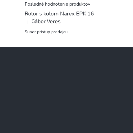
Posledné hodnotenie produktov
Rotor s kolom Narex EPK 16
Gábor Veres
|
Hodnotenie produktu je 5 z 5 hviezdičiek.
Super prístup predajcu!
Z
á
p
ä
t
i
e