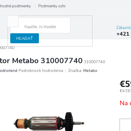
hodné podmienky
Podmienky ochrany osobných údajov
Reklamačný
Zákazní
+421 
HĽADAŤ
0007740
tor Metabo 310007740
310007740
merné
odnotené
Podrobnosti hodnotenia
Značka:
Metabo
otenie
€
uktu
€47,9
Jedno
Na 
cena:
ičiek.