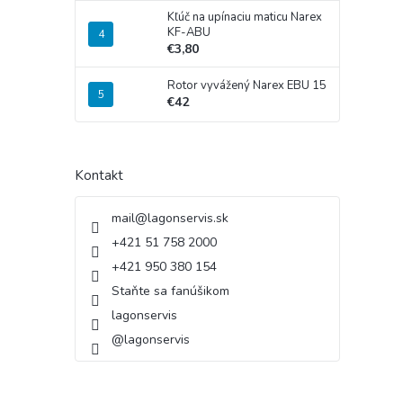
Kľúč na upínaciu maticu Narex
KF-ABU
€3,80
Rotor vyvážený Narex EBU 15
€42
Kontakt
mail
@
lagonservis.sk
+421 51 758 2000
+421 950 380 154
Staňte sa fanúšikom
lagonservis
@lagonservis