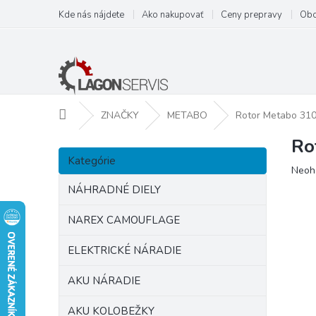
Prejsť
Kde nás nájdete
Ako nakupovať
Ceny prepravy
Obc
na
obsah
Domov
ZNAČKY
METABO
Rotor Metabo 31
Ro
B
Preskočiť
o
Kategórie
kategórie
Prie
Neoh
č
hodn
n
NÁHRADNÉ DIELY
prod
ý
je
p
NAREX CAMOUFLAGE
0,0
a
z
ELEKTRICKÉ NÁRADIE
5
n
hviezd
e
AKU NÁRADIE
l
AKU KOLOBEŽKY