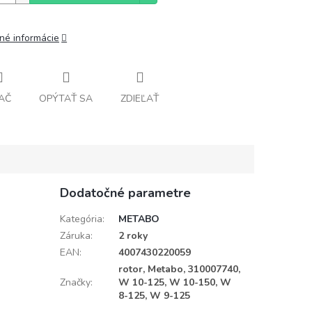
lné informácie
AČ
OPÝTAŤ SA
ZDIEĽAŤ
Dodatočné parametre
Kategória
:
METABO
Záruka
:
2 roky
EAN
:
4007430220059
rotor, Metabo, 310007740,
Značky
:
W 10-125, W 10-150, W
8-125, W 9-125