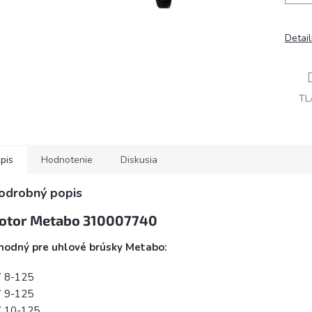
Detai
TL
pis
Hodnotenie
Diskusia
odrobný popis
otor Metabo 310007740
hodný pre uhlové brúsky Metabo:
 8-125
 9-125
 10-125