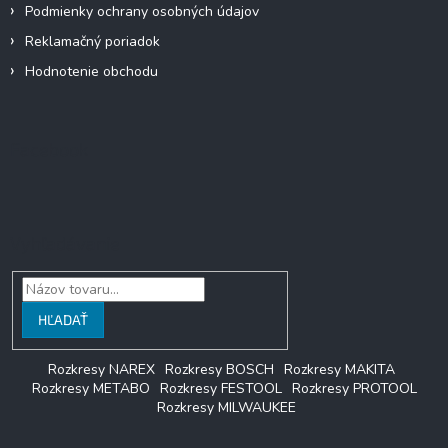
ý
Podmienky ochrany osobných údajov
p
Reklamačný poriadok
i
s
Hodnotenie obchodu
u
Facebook
Vyhľadávanie
HĽADAŤ
Rozkresy NAREX
Rozkresy BOSCH
Rozkresy MAKITA
Rozkresy METABO
Rozkresy FESTOOL
Rozkresy PROTOOL
Rozkresy MILWAUKEE