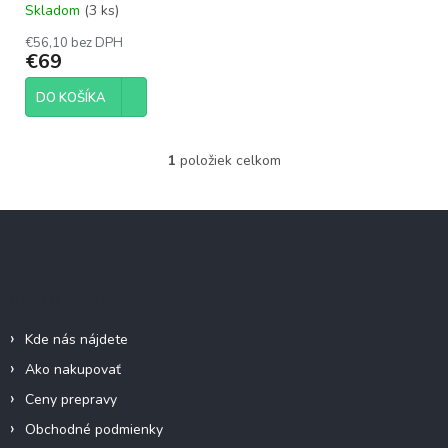
Skladom
(3 ks)
t
o
€56,10 bez DPH
€69
v
DO KOŠÍKA
1
položiek celkom
O
v
l
Z
á
á
d
p
a
c
ä
Informácie pre vás
i
t
e
i
p
Kde nás nájdete
e
r
Ako nakupovať
v
k
Ceny prepravy
y
Obchodné podmienky
v