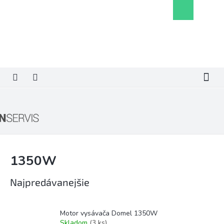
Prejsť
Nákupný
na
košík
obsah
1350W
Najpredávanejšie
Motor vysávača Domel 1350W
Skladom
(3 ks)