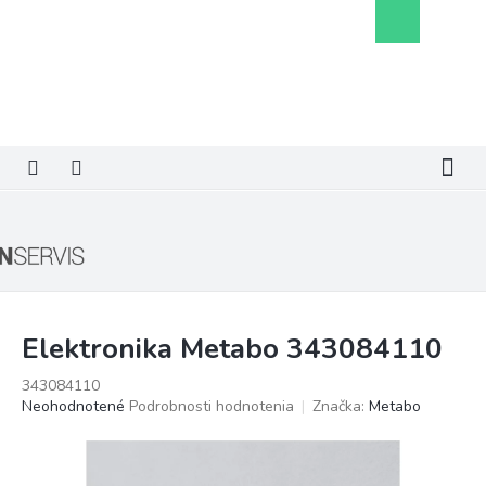
Prejsť
Nákupný
na
košík
obsah
Elektronika Metabo 343084110
343084110
Priemerné
Neohodnotené
Podrobnosti hodnotenia
Značka:
Metabo
hodnotenie
produktu
je