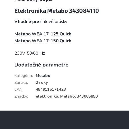
Elektronika Metabo 343084110
Vhodné pre
uhlové brúsky:
Metabo WEA 17-125 Quick
Metabo WEA 17-150 Quick
230V, 50/60 Hz
Dodatočné parametre
Kategória
:
Metabo
Záruka
:
2 roky
EAN
:
4549115171428
Značky
:
elektronika, Metabo, 343085850
Z
á
p