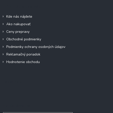
ä
Informácie pre vás
t
i
Kde nás nájdete
e
Ako nakupovať
Ceny prepravy
Obchodné podmienky
Podmienky ochrany osobných údajov
Reklamačný poriadok
Hodnotenie obchodu
Facebook
Vyhľadávanie