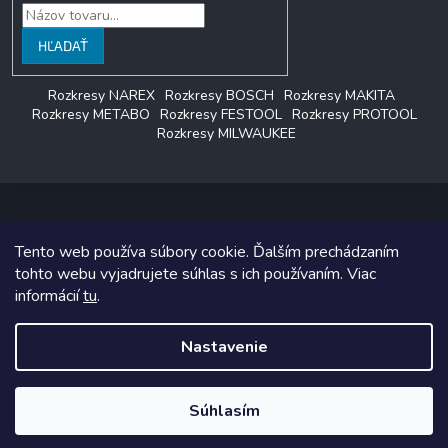
HĽADAŤ
Rozkresy NAREX
Rozkresy BOSCH
Rozkresy MAKITA
Rozkresy METABO
Rozkresy FESTOOL
Rozkresy PROTOOL
Rozkresy MILWAUKEE
Tento web používa súbory cookie. Ďalším prechádzaním
Copyright 2026
LAGON SERVIS
. Všetky práva vyhradené.
tohto webu vyjadrujete súhlas s ich používaním. Viac
informácií
tu
.
Grafický návrh vytvoril a na Shoptet implementoval
Tomáš Hlad
&
Shoptetak.cz
.
Nastavenie
Vytvoril Shoptet
Súhlasím