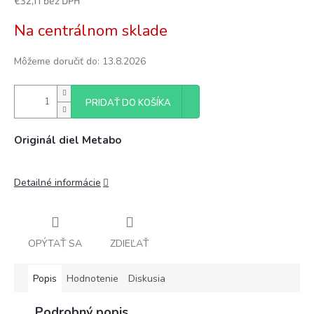
€32,11 bez DPH
Jednotková
Na centrálnom sklade
cena:
Môžeme doručiť do:
13.8.2026
PRIDAŤ DO KOŠÍKA
Originál diel Metabo
Detailné informácie
OPÝTAŤ SA
ZDIEĽAŤ
Popis
Hodnotenie
Diskusia
Podrobný popis