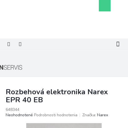
Prejsť
Nákupný
na
košík
obsah
Rozbehová elektronika Narex
EPR 40 EB
648344
Priemerné
Neohodnotené
Podrobnosti hodnotenia
Značka:
Narex
hodnotenie
produktu