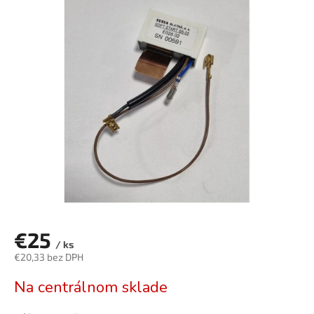
je
0,0
z
5
hviezdičiek.
€25
/ ks
€20,33 bez DPH
Jednotková
Na centrálnom sklade
cena: