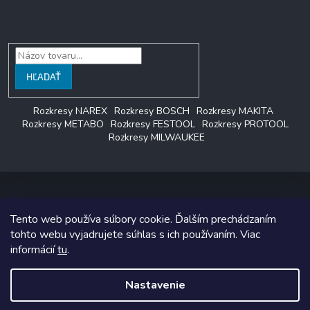
Vyhľadávanie
HĽADAŤ
Rozkresy NAREX
Rozkresy BOSCH
Rozkresy MAKITA
Rozkresy METABO
Rozkresy FESTOOL
Rozkresy PROTOOL
Rozkresy MILWAUKEE
Tento web používa súbory cookie. Ďalším prechádzaním
Copyright 2026
LAGON SERVIS
. Všetky práva vyhradené.
tohto webu vyjadrujete súhlas s ich používaním. Viac
informácií
tu
.
Grafický návrh vytvoril a na Shoptet implementoval
Tomáš Hlad
&
Shoptetak.cz
.
Nastavenie
Vytvoril Shoptet