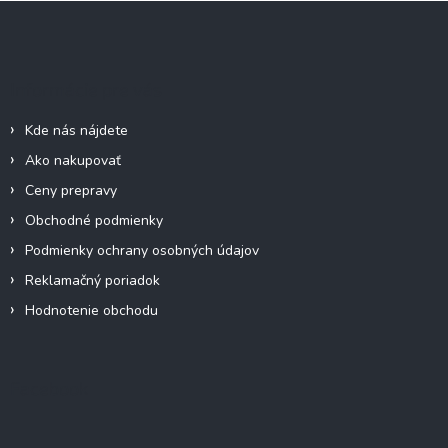
Z
á
p
ä
Informácie pre vás
t
i
Kde nás nájdete
e
Ako nakupovať
Ceny prepravy
Obchodné podmienky
Podmienky ochrany osobných údajov
Reklamačný poriadok
Hodnotenie obchodu
Facebook