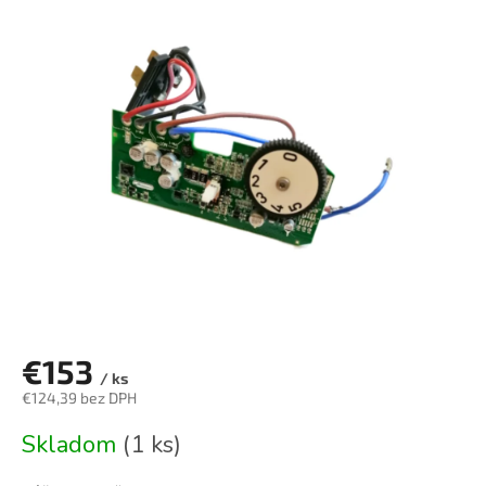
je
0,0
z
5
hviezdičiek.
€153
/ ks
€124,39 bez DPH
Jednotková
Skladom
(1 ks)
cena: