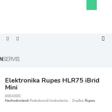
Prejsť
Nákupný
na
košík
obsah
Elektronika Rupes HLR75 iBrid
Mini
400.430/C
Priemerné
Neohodnotené
Podrobnosti hodnotenia
Značka:
Rupes
hodnotenie
produktu