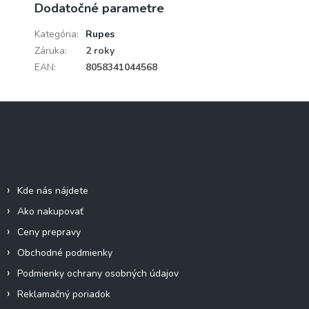
Dodatočné parametre
Kategória
:
Rupes
Záruka
:
2 roky
EAN
:
8058341044568
Z
á
p
ä
Informácie pre vás
t
i
Kde nás nájdete
e
Ako nakupovať
Ceny prepravy
Obchodné podmienky
Podmienky ochrany osobných údajov
Reklamačný poriadok