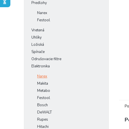
Predlohy
Narex
Festool
Vretená
Uhlíky
Ložiská
Spínače
Odrušovacie filtre
Elektronika
Narex
Makita
Metabo
Festool
Bosch
Po
DeWALT
P
Rupes
Hitachi