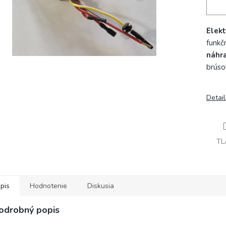
Elek
funkč
náhr
brúso
Detai
TL
pis
Hodnotenie
Diskusia
odrobný popis