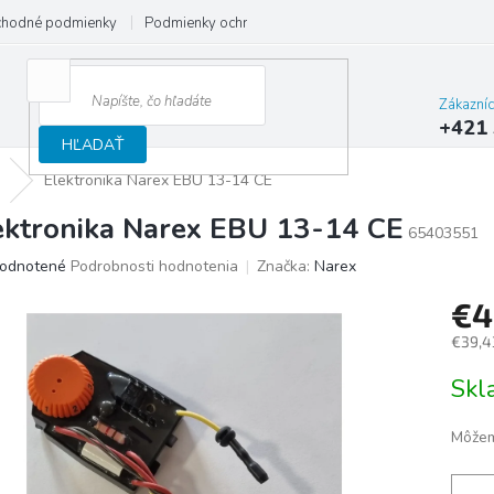
hodné podmienky
Podmienky ochrany osobných údajov
Reklamačný
Zákazní
+421 
HĽADAŤ
Elektronika Narex EBU 13-14 CE
ektronika Narex EBU 13-14 CE
65403551
merné
odnotené
Podrobnosti hodnotenia
Značka:
Narex
otenie
€4
uktu
€39,4
Jedno
Sk
cena:
ičiek.
Môžem