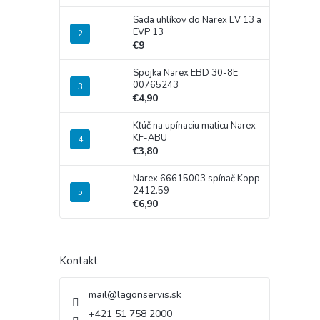
Sada uhlíkov do Narex EV 13 a
EVP 13
€9
Spojka Narex EBD 30-8E
00765243
€4,90
Kľúč na upínaciu maticu Narex
KF-ABU
€3,80
Narex 66615003 spínač Kopp
2412.59
€6,90
Kontakt
mail
@
lagonservis.sk
+421 51 758 2000