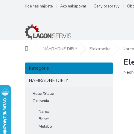
Prejsť
Kde nás nájdete
Ako nakupovať
Ceny prepravy
Obc
na
obsah
Domov
NÁHRADNÉ DIELY
Elektronika
Narex
El
B
Preskočiť
o
Kategórie
kategórie
Prie
Neoh
č
hodn
n
NÁHRADNÉ DIELY
prod
ý
je
p
Rotor/Stator
0,0
a
z
Ozubenia
5
n
Narex
hviezd
e
Bosch
l
Metabo