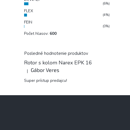
(6%)
FLEX
(4%)
FEIN
(0%)
Počet hlasov:
600
Posledné hodnotenie produktov
Rotor s kolom Narex EPK 16
Gábor Veres
|
Hodnotenie produktu je 5 z 5 hviezdičiek.
Super prístup predajcu!
Z
á
p
ä
t