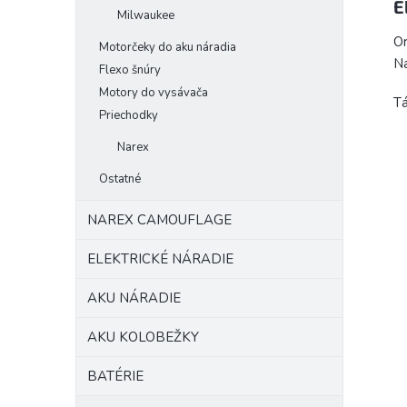
E
Milwaukee
Or
Motorčeky do aku náradia
Na
Flexo šnúry
Motory do vysávača
Tá
Priechodky
Narex
Ostatné
NAREX CAMOUFLAGE
ELEKTRICKÉ NÁRADIE
AKU NÁRADIE
AKU KOLOBEŽKY
BATÉRIE