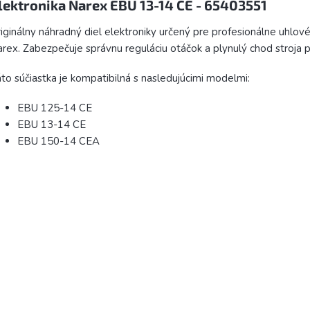
lektronika Narex EBU 13-14 CE - 65403551
iginálny náhradný diel elektroniky určený pre profesionálne uhlov
rex. Zabezpečuje správnu reguláciu otáčok a plynulý chod stroja pr
to súčiastka je kompatibilná s nasledujúcimi modelmi:
EBU 125-14 CE
EBU 13-14 CE
EBU 150-14 CEA