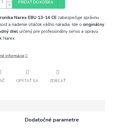
PRIDAŤ DO KOŠÍKA
tronika Narex EBU 13-14 CE
zabezpečuje správnu
nosť a riadenie otáčok vášho náradia. Ide o
originálny
adný diel
určený pre profesionálny servis a opravu
k Narex.
lné informácie
AČ
OPÝTAŤ SA
ZDIEĽAŤ
Dodatočné parametre