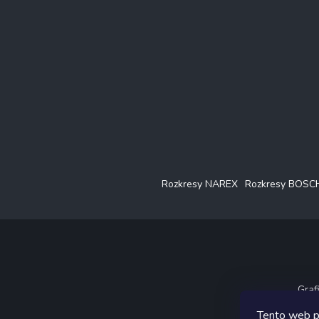
i
e
Rozkresy NAREX
Rozkresy BOSC
Graf
Tento web p