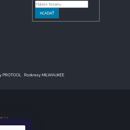
HĽADAŤ
sy PROTOOL
Rozkresy MILWAUKEE
ak.cz
.