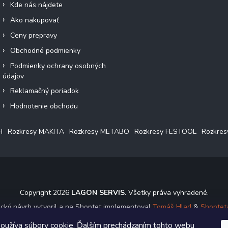
Kde nás nájdete
Ako nakupovať
Ceny prepravy
Obchodné podmienky
Podmienky ochrany osobných
údajov
Reklamačný poriadok
Hodnotenie obchodu
H
Rozkresy MAKITA
Rozkresy METABO
Rozkresy FESTOOL
Rozkre
Copyright 2026
LAGON SERVIS
. Všetky práva vyhradené.
ický návrh vytvoril a na Shoptet implementoval
Tomáš Hlad
&
Shoptet
oužíva súbory cookie. Ďalším prechádzaním tohto webu