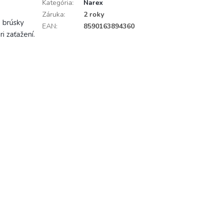
Kategória
:
Narex
Záruka
:
2 roky
é brúsky
EAN
:
8590163894360
i zaťažení.