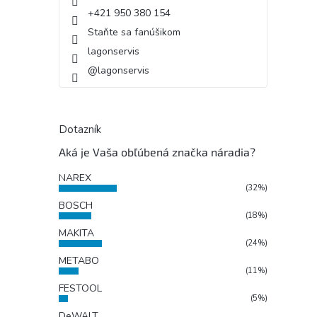
+421 950 380 154
Staňte sa fanúšikom
lagonservis
@lagonservis
Dotazník
Aká je Vaša obľúbená značka náradia?
NAREX
(32%)
BOSCH
(18%)
MAKITA
(24%)
METABO
(11%)
FESTOOL
(5%)
DeWALT