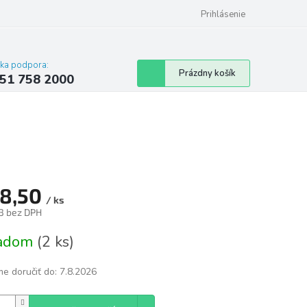
 poriadok
Hodnotenie obchodu
Prihlásenie
cka podpora:
Nákupný
Prázdny košík
51 758 2000
košík
8,50
/ ks
3 bez DPH
tková
ladom
(2 ks)
e doručiť do:
7.8.2026