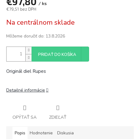
€97,80
/ ks
€79,51 bez DPH
Jednotková
Na centrálnom sklade
cena:
Môžeme doručiť do:
13.8.2026
PRIDAŤ DO KOŠÍKA
Originál diel Rupes
Detailné informácie
OPÝTAŤ SA
ZDIEĽAŤ
Popis
Hodnotenie
Diskusia