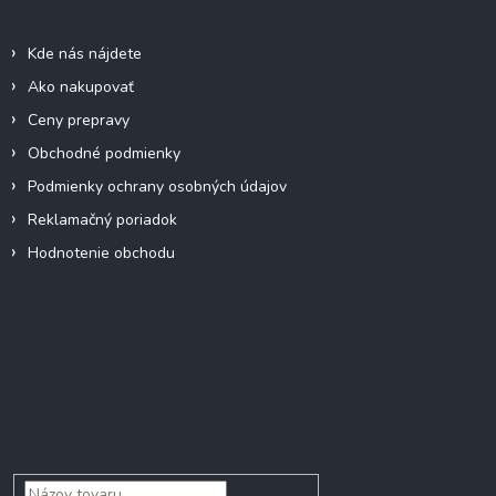
Informácie pre vás
t
i
Kde nás nájdete
e
Ako nakupovať
Ceny prepravy
Obchodné podmienky
Podmienky ochrany osobných údajov
Reklamačný poriadok
Hodnotenie obchodu
Facebook
Vyhľadávanie