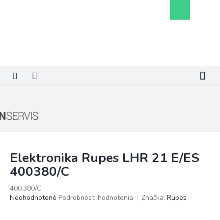
Prejsť
Nákupný
na
košík
obsah
Elektronika Rupes LHR 21 E/ES
400380/C
400.380/C
Priemerné
Neohodnotené
Podrobnosti hodnotenia
Značka:
Rupes
hodnotenie
produktu