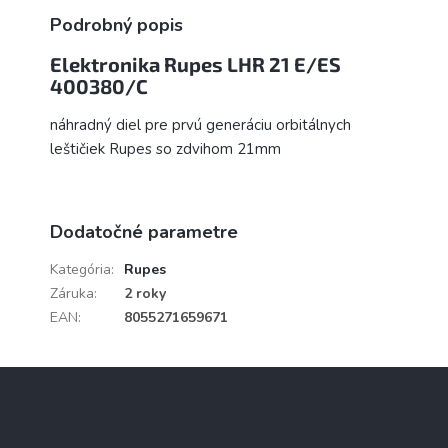
Podrobný popis
Elektronika Rupes LHR 21 E/ES
400380/C
náhradný diel pre prvú generáciu orbitálnych
leštičiek Rupes so zdvihom 21mm
Dodatočné parametre
Kategória
:
Rupes
Záruka
:
2 roky
EAN
:
8055271659671
Z
á
p
ä