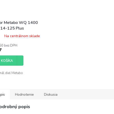
or Metabo WQ 1400
14-125 Plus
Na centrálnom sklade
60 bez DPH
7
 KOŠÍKA
nál diel Metabo
pis
Hodnotenie
Diskusia
odrobný popis