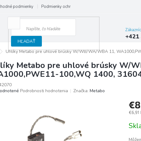
hodné podmienky
Podmienky ochrany osobných údajov
Reklamačný
Zákazní
+421 
HĽADAŤ
Uhlíky Metabo pre uhlové brúsky W/WB/WA/WBA 11, WA1000,P
líky Metabo pre uhlové brúsky W
1000,PWE11-100,WQ 1400, 3160
42070
merné
odnotené
Podrobnosti hodnotenia
Značka:
Metabo
otenie
€8
uktu
€6,91
Jedno
Sk
cena:
ičiek.
Môžem