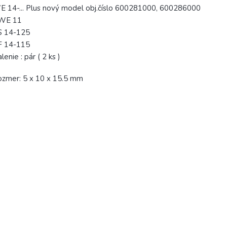
 14-... Plus nový model obj.číslo 600281000, 600286000
WE 11
S 14-125
F 14-115
lenie : pár ( 2 ks )
zmer: 5 x 10 x 15.5 mm