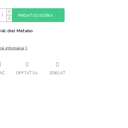
PRIDAŤ DO KOŠÍKA
nál diel Metabo
lné informácie
AČ
OPÝTAŤ SA
ZDIEĽAŤ