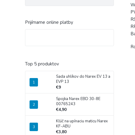
WE
P
R
Prijímame online platby
R
Ba
Ro
Top 5 produktov
Sada uhlíkov do Narex EV 13 a
EVP 13
€9
Spojka Narex EBD 30-8E
00765243
€4,90
Kľúč na upínaciu maticu Narex
KF-ABU
€3,80