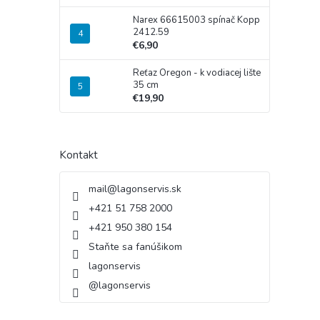
Narex 66615003 spínač Kopp
2412.59
€6,90
Reťaz Oregon - k vodiacej lište
35 cm
€19,90
Kontakt
mail
@
lagonservis.sk
+421 51 758 2000
+421 950 380 154
Staňte sa fanúšikom
lagonservis
@lagonservis