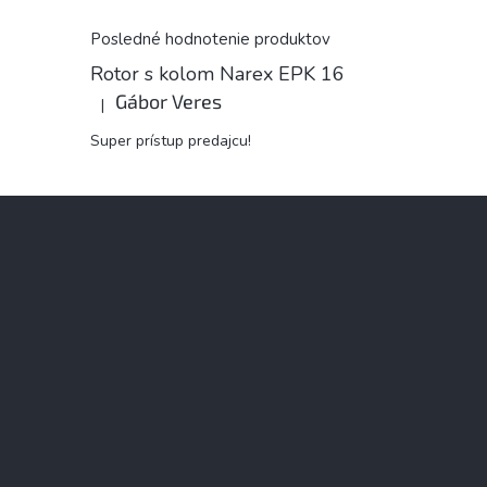
Posledné hodnotenie produktov
Rotor s kolom Narex EPK 16
Gábor Veres
|
Hodnotenie produktu je 5 z 5 hviezdičiek.
Super prístup predajcu!
Z
á
p
ä
t
i
e