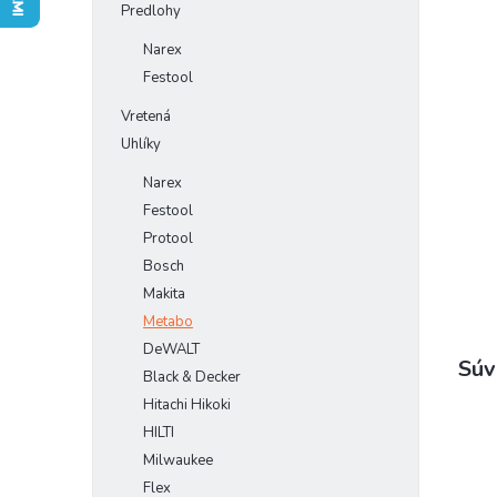
Predlohy
Narex
Festool
Vretená
Uhlíky
Narex
Festool
Protool
Bosch
Makita
Metabo
DeWALT
Súv
Black & Decker
Hitachi Hikoki
HILTI
Milwaukee
Flex