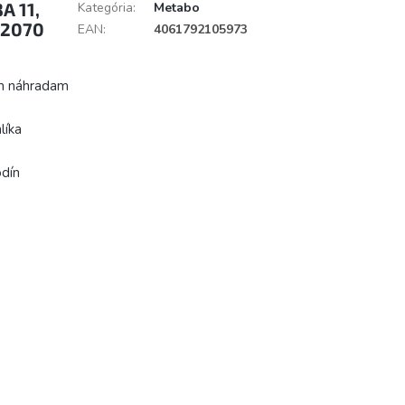
A 11,
Kategória
:
Metabo
42070
EAN
:
4061792105973
ším náhradam
líka
odín