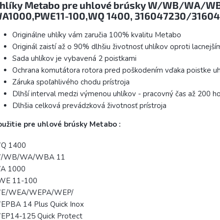
hlíky Metabo pre uhlové brúsky W/WB/WA/WB
A1000,PWE11-100,WQ 1400, 316047230/3160
Originálne uhlíky vám zaručia 100% kvalitu Metabo
Originál zaistí až o 90% dlhšiu životnosť uhlíkov oproti lacnej
Sada uhlíkov je vybavená 2 poistkami
Ochrana komutátora rotora pred poškodením vďaka poistke uh
Záruka spoľahlivého chodu prístroja
Dlhší interval medzi výmenou uhlíkov - pracovný čas až 200 h
Dlhšia celková prevádzková životnosť prístroja
užitie pre uhlové brúsky Metabo :
Q 1400
/WB/WA/WBA 11
A 1000
WE 11-100
E/WEA/WEPA/WEP/
EPBA 14 Plus Quick Inox
EP14-125 Quick Protect