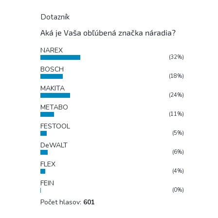
Dotazník
Aká je Vaša obľúbená značka náradia?
NAREX
(32%)
BOSCH
(18%)
MAKITA
(24%)
METABO
(11%)
FESTOOL
(5%)
DeWALT
(6%)
FLEX
(4%)
FEIN
(0%)
Počet hlasov:
601