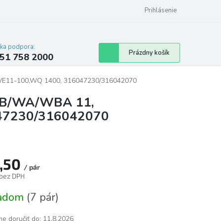
 poriadok
Hodnotenie obchodu
Prihlásenie
cka podpora:
Nákupný
Prázdny košík
51 758 2000
košík
WE11-100,WQ 1400, 316047230/316042070
/WB/WA/WBA 11,
47230/316042070
,50
/ pár
 bez DPH
tková
ladom
(7 pár)
e doručiť do:
11.8.2026