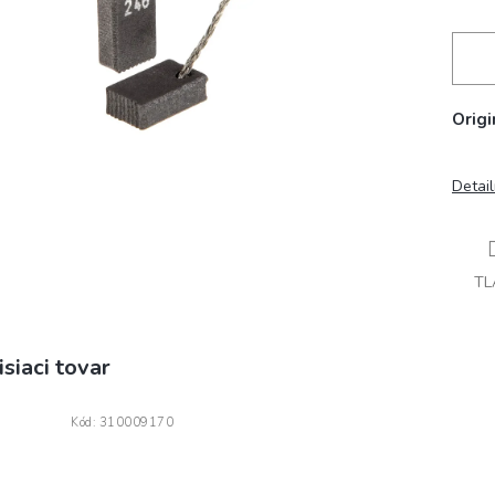
Origi
Detai
TL
isiaci tovar
Kód:
310009170