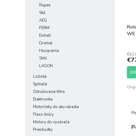
Rupes
Skil
AEG
Rot
FERM
WE 
Einhell
Dremel
Husqvarna
€62,
Stihl
€7
LAGON
DO
Ložiská
Spínače
Origi
Odrušovacie filtre
Elektronika
Motorčeky do aku náradia
Po
Flexo šnúry
Motory do vysávača
P
Priechodky