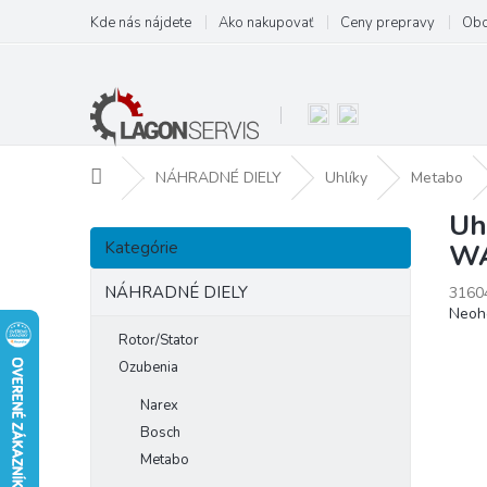
Prejsť
Kde nás nájdete
Ako nakupovať
Ceny prepravy
Obc
na
obsah
Domov
NÁHRADNÉ DIELY
Uhlíky
Metabo
Uh
B
Preskočiť
o
Kategórie
WA
kategórie
č
n
NÁHRADNÉ DIELY
3160
Prie
Neoh
ý
hodn
p
Rotor/Stator
prod
a
Ozubenia
je
n
0,0
Narex
e
z
Bosch
l
5
hviezd
Metabo