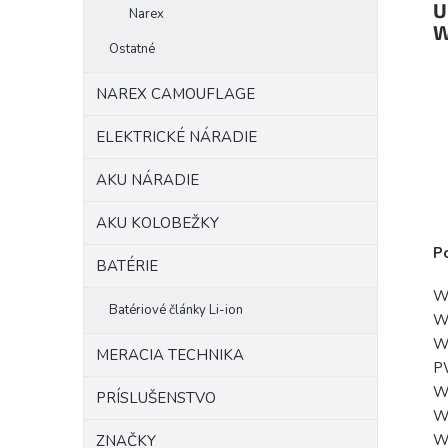
U
Narex
W
Ostatné
NAREX CAMOUFLAGE
ELEKTRICKÉ NÁRADIE
AKU NÁRADIE
AKU KOLOBEŽKY
Po
BATÉRIE
W
Batériové články Li-ion
W
W
MERACIA TECHNIKA
P
W
PRÍSLUŠENSTVO
W
W
ZNAČKY