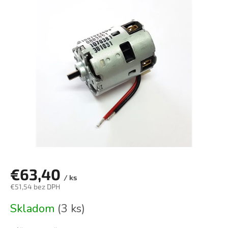
je
0,0
z
5
hviezdičiek.
€63,40
/ ks
€51,54 bez DPH
Jednotková
Skladom
(3 ks)
cena: