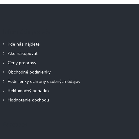
Z
á
p
ä
Informácie pre vás
t
i
Kde nás nájdete
e
Ako nakupovať
Ceny prepravy
Obchodné podmienky
Podmienky ochrany osobných údajov
Reklamačný poriadok
Hodnotenie obchodu
Facebook