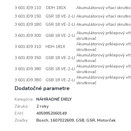
3 601 JD9 110
DDH 181X
Akumulátorový vŕtací skrutko
3 601 JD9 150
GSR 18 VE-2-LI
Akumulátorový vŕtací skrutko
3 601 JD9 1B0
GSR 18 VE-2-LI
Akumulátorový vŕtací skrutko
Akumulátorový príklepový vŕt
3 601 JD9 300
GSB 18 VE-2-LI
skrutkovač
Akumulátorový príklepový vŕt
3 601 JD9 310
HDH 181X
skrutkovač
Akumulátorový príklepový vŕt
3 601 JD9 350
GSB 18 VE-2-LI
skrutkovač
Akumulátorový príklepový vŕt
3 601 JD9 380
GSB 18 VE-2-LI
skrutkovač
Akumulátorový príklepový vŕt
3 601 JD9 3B0
GSB 18 VE-2-LI
skrutkovač
Dodatočné parametre
Kategória
:
NÁHRADNÉ DIELY
Záruka
:
2 roky
EAN
:
4059952060149
Značky
:
Bosch, 1607022609, GSB, GSR, Motorček