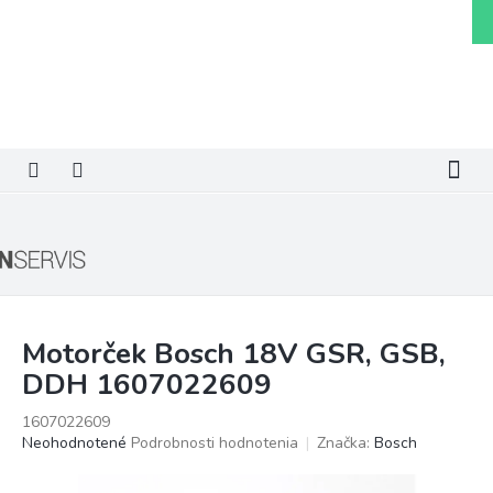
Prejsť
N
na
k
obsah
Motorček Bosch 18V GSR, GSB,
DDH 1607022609
1607022609
Priemerné
Neohodnotené
Podrobnosti hodnotenia
Značka:
Bosch
hodnotenie
produktu