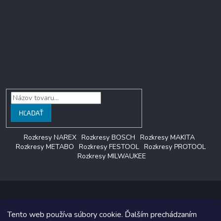
Facebook
Vyhľadávanie
HĽADAŤ
Rozkresy NAREX
Rozkresy BOSCH
Rozkresy MAKITA
Rozkresy METABO
Rozkresy FESTOOL
Rozkresy PROTOOL
Rozkresy MILWAUKEE
Tento web používa súbory cookie. Ďalším prechádzaním
Copyright 2026
LAGON SERVIS
. Všetky práva vyhradené.