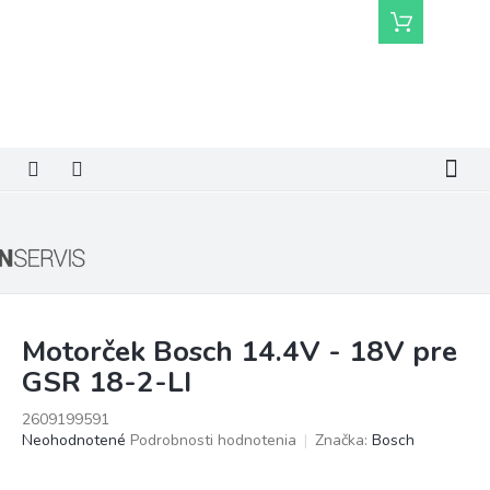
Prejsť
Nákupný
na
košík
obsah
Motorček Bosch 14.4V - 18V pre
GSR 18-2-LI
2609199591
Priemerné
Neohodnotené
Podrobnosti hodnotenia
Značka:
Bosch
hodnotenie
produktu