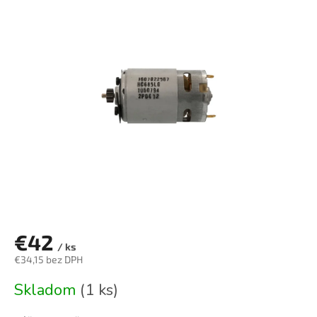
je
0,0
z
5
hviezdičiek.
€42
/ ks
€34,15 bez DPH
Jednotková
Skladom
(1 ks)
cena: