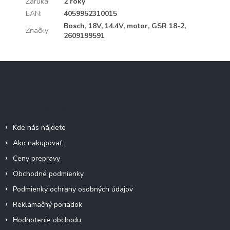
Záruka
:
2 roky
EAN
:
4059952310015
Bosch, 18V, 14.4V, motor, GSR 18-2,
Značky
:
2609199591
Z
á
p
ä
Informácie pre vás
t
i
Kde nás nájdete
e
Ako nakupovať
Ceny prepravy
Obchodné podmienky
Podmienky ochrany osobných údajov
Reklamačný poriadok
Hodnotenie obchodu