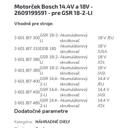
Motorček Bosch 14.4V a 18V -
2609199591 - pre GSR 18-2-LI
Vhodné pre stroje:
GSR 18-2-
Akumulátorový
3 601 JB7 300
18 V /EU
LI
skrutkovač
Akumulátorový
18 V
3 601 JB7 310
DDB 181
skrutkovač
/USA
GSR 18-2-
Akumulátorový
18 V
3 601 JB7 380
LI
skrutkovač
/CN
GSR 18-2-
Akumulátorový
18 V
3 601 JB7 3B0
LI
skrutkovač
/ASI
GSR 14,4-
Akumulátorový
14.4 V
3 601 JB7 400
2-LI
skrutkovač
/EU
GSR 14,4-
Akumulátorový
14.4 V
3 601 JB7 450
2-LI
skrutkovač
/ASI
GSR 14,4-
Akumulátorový
14.4 V
3 601 JB7 480
2-LI
skrutkovač
/CN
Dodatočné parametre
Kategória
:
NÁHRADNÉ DIELY