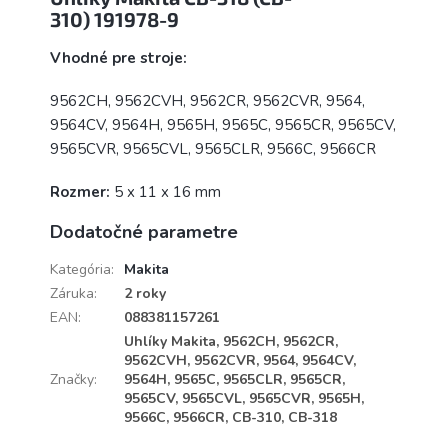
310) 191978-9
Vhodné pre stroje:
9562CH, 9562CVH, 9562CR, 9562CVR, 9564,
9564CV, 9564H, 9565H, 9565C, 9565CR, 9565CV,
9565CVR, 9565CVL, 9565CLR, 9566C, 9566CR
Rozmer:
5 x 11 x 16 mm
Dodatočné parametre
Kategória
:
Makita
Záruka
:
2 roky
EAN
:
088381157261
Uhlíky Makita, 9562CH, 9562CR,
9562CVH, 9562CVR, 9564, 9564CV,
Značky
:
9564H, 9565C, 9565CLR, 9565CR,
9565CV, 9565CVL, 9565CVR, 9565H,
9566C, 9566CR, CB-310, CB-318