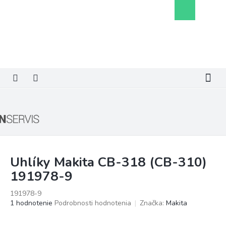
Prejsť
Nákupný
na
košík
obsah
Uhlíky Makita CB-318 (CB-310)
191978-9
191978-9
Priemerné
1 hodnotenie
Podrobnosti hodnotenia
Značka:
Makita
hodnotenie
produktu