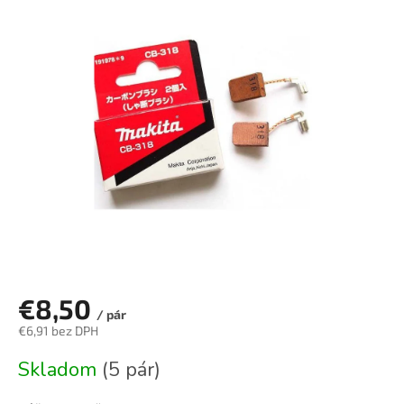
je
5,0
z
5
hviezdičiek.
€8,50
/ pár
€6,91 bez DPH
Jednotková
Skladom
(5 pár)
cena: