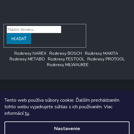
Vyhľadávanie
HĽADAŤ
Rozkresy NAREX
Rozkresy BOSCH
Rozkresy MAKITA
Rozkresy METABO
Rozkresy FESTOOL
Rozkresy PROTOOL
Rozkresy MILWAUKEE
Tento web používa súbory cookie. Ďalším prechádzaním
Copyright 2026
LAGON SERVIS
. Všetky práva vyhradené.
tohto webu vyjadrujete súhlas s ich používaním. Viac
informácií
tu
.
Grafický návrh vytvoril a na Shoptet implementoval
Tomáš Hlad
&
Shoptetak.cz
.
Nastavenie