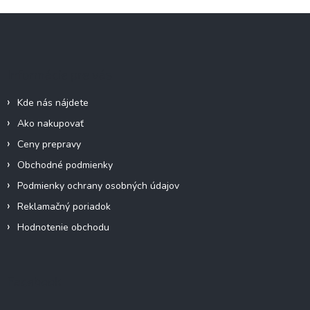
Z
á
p
ä
Informácie pre vás
t
i
Kde nás nájdete
e
Ako nakupovať
Ceny prepravy
Obchodné podmienky
Podmienky ochrany osobných údajov
Reklamačný poriadok
Hodnotenie obchodu
Facebook