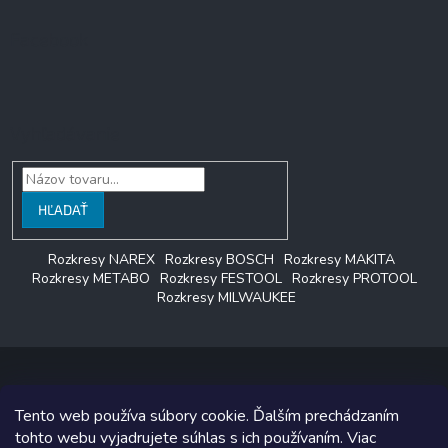
Facebook
Vyhľadávanie
HĽADAŤ
Rozkresy NAREX
Rozkresy BOSCH
Rozkresy MAKITA
Rozkresy METABO
Rozkresy FESTOOL
Rozkresy PROTOOL
Rozkresy MILWAUKEE
Tento web používa súbory cookie. Ďalším prechádzaním
Copyright 2026
LAGON SERVIS
. Všetky práva vyhradené.
tohto webu vyjadrujete súhlas s ich používaním. Viac