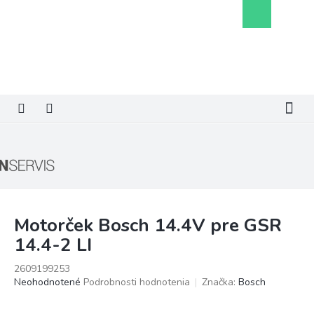
Prejsť
Nákupný
na
košík
obsah
Motorček Bosch 14.4V pre GSR
14.4-2 LI
2609199253
Priemerné
Neohodnotené
Podrobnosti hodnotenia
Značka:
Bosch
hodnotenie
produktu