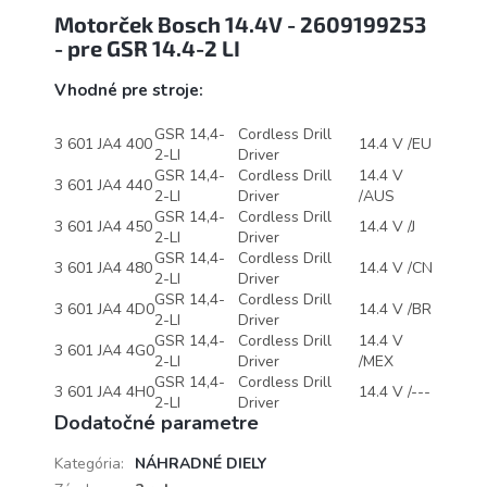
Motorček Bosch 14.4V - 2609199253
- pre GSR 14.4-2 LI
Vhodné pre stroje:
GSR 14,4-
Cordless Drill
3 601 JA4 400
14.4 V /EU
2-LI
Driver
GSR 14,4-
Cordless Drill
14.4 V
3 601 JA4 440
2-LI
Driver
/AUS
GSR 14,4-
Cordless Drill
3 601 JA4 450
14.4 V /J
2-LI
Driver
GSR 14,4-
Cordless Drill
3 601 JA4 480
14.4 V /CN
2-LI
Driver
GSR 14,4-
Cordless Drill
3 601 JA4 4D0
14.4 V /BR
2-LI
Driver
GSR 14,4-
Cordless Drill
14.4 V
3 601 JA4 4G0
2-LI
Driver
/MEX
GSR 14,4-
Cordless Drill
3 601 JA4 4H0
14.4 V /---
2-LI
Driver
Dodatočné parametre
Kategória
:
NÁHRADNÉ DIELY