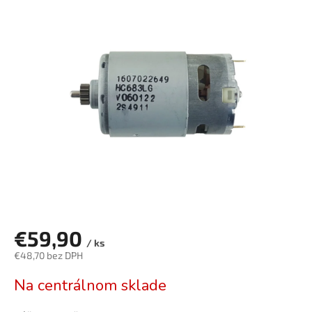
je
0,0
z
5
hviezdičiek.
€59,90
/ ks
€48,70 bez DPH
Jednotková
Na centrálnom sklade
cena: