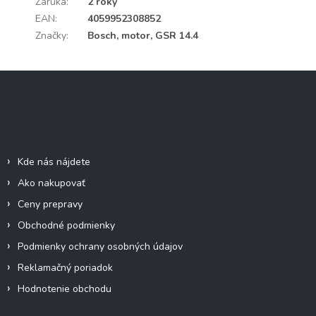
Záruka
:
2 roky
EAN
:
4059952308852
Značky
:
Bosch, motor, GSR 14.4
Z
á
p
ä
Informácie pre vás
t
i
Kde nás nájdete
e
Ako nakupovať
Ceny prepravy
Obchodné podmienky
Podmienky ochrany osobných údajov
Reklamačný poriadok
Hodnotenie obchodu