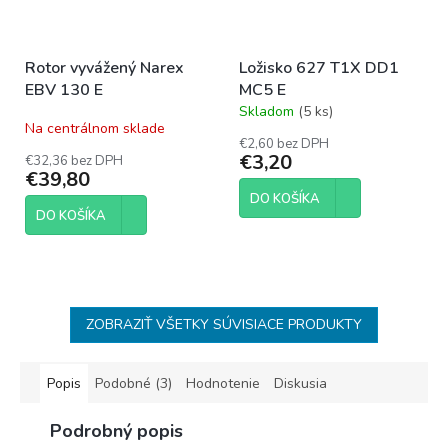
Rotor vyvážený Narex
Ložisko 627 T1X DD1
EBV 130 E
MC5 E
Skladom
(5 ks)
Priemerné
Na centrálnom sklade
hodnotenie
€2,60 bez DPH
produktu
€3,20
€32,36 bez DPH
je
€39,80
5,0
DO KOŠÍKA
z
DO KOŠÍKA
5
hviezdičiek.
ZOBRAZIŤ VŠETKY SÚVISIACE PRODUKTY
Popis
Podobné (3)
Hodnotenie
Diskusia
Podrobný popis