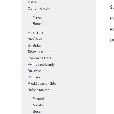
Metre
Šp
Ochranné kryty
Narex
P
Bosch
R
Mazací tuk
Nabíjačky
O
Svietidlá
Tašky na náradie
Prepravné kufre
Vyhrievané bundy
Rukavice
Okuliare
Predlžovacie káble
Brúsne taniere
Festool
Metabo
Bosch