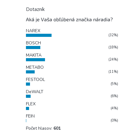
Dotazník
Aká je Vaša obľúbená značka náradia?
NAREX
(32%)
BOSCH
(18%)
MAKITA
(24%)
METABO
(11%)
FESTOOL
(5%)
DeWALT
(6%)
FLEX
(4%)
FEIN
(0%)
Počet hlasov:
601