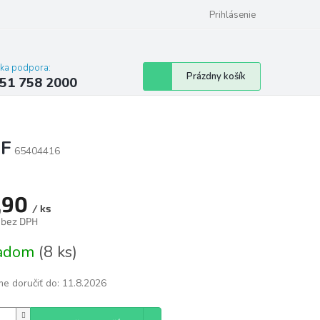
 poriadok
Hodnotenie obchodu
Prihlásenie
cka podpora:
Nákupný
Prázdny košík
51 758 2000
košík
SF
65404416
,90
/ ks
 bez DPH
tková
ladom
(8 ks)
e doručiť do:
11.8.2026