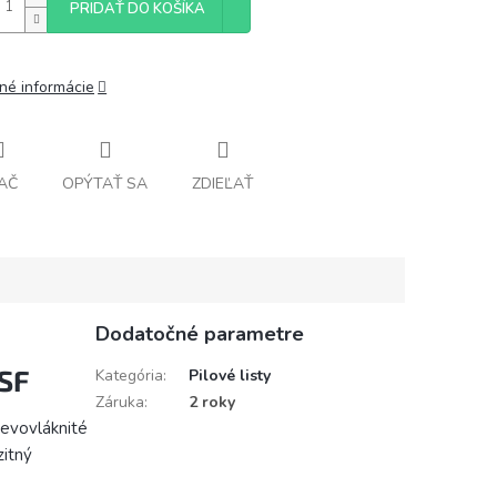
PRIDAŤ DO KOŠÍKA
lné informácie
AČ
OPÝTAŤ SA
ZDIEĽAŤ
Dodatočné parametre
 SF
Kategória
:
Pilové listy
Záruka
:
2 roky
revovláknité
zitný