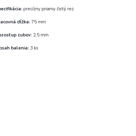
ecifikácia:
precízny priamy čistý rez
racovná dĺžka:
75 mm
ozostup zubov:
2.5 mm
bsah balenia:
3 ks