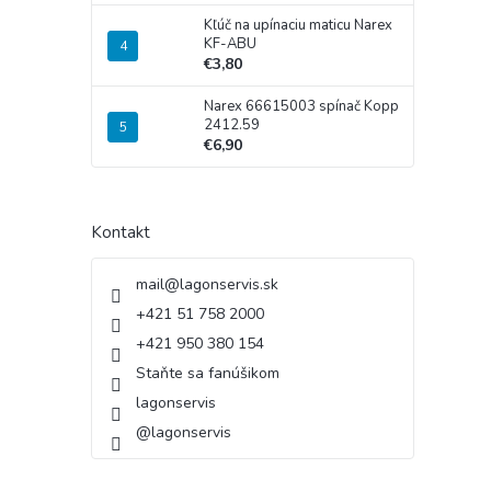
Kľúč na upínaciu maticu Narex
KF-ABU
€3,80
Narex 66615003 spínač Kopp
2412.59
€6,90
Kontakt
mail
@
lagonservis.sk
+421 51 758 2000
+421 950 380 154
Staňte sa fanúšikom
lagonservis
@lagonservis