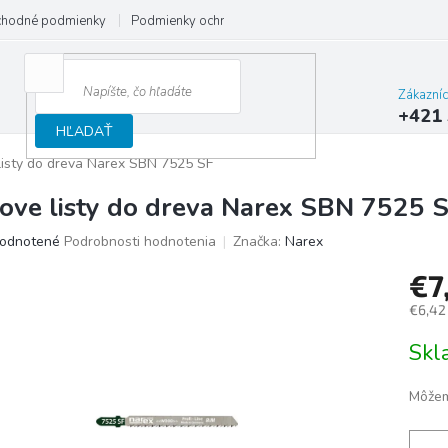
hodné podmienky
Podmienky ochrany osobných údajov
Reklamačný
Zákazní
+421 
HĽADAŤ
 listy do dreva Narex SBN 7525 SF
love listy do dreva Narex SBN 7525 
merné
odnotené
Podrobnosti hodnotenia
Značka:
Narex
otenie
€7
uktu
€6,42
Jedno
Sk
cena:
ičiek.
Môžem