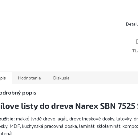
Detai
TL
pis
Hodnotenie
Diskusia
odrobný popis
ílove listy do dreva Narex SBN 7525
užitie:
mäkké,tvrdé drevo, agát, drevotrieskové dosky, latovky, d
sky, MDF, kuchynská pracovná doska, laminát, sklolaminát, kompo
teriál