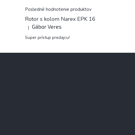
Posledné hodnotenie produktov
Rotor s kolom Narex EPK 16
Gábor Veres
|
Hodnotenie produktu je 5 z 5 hviezdičiek.
Super prístup predajcu!
Z
á
p
ä
t
i
e