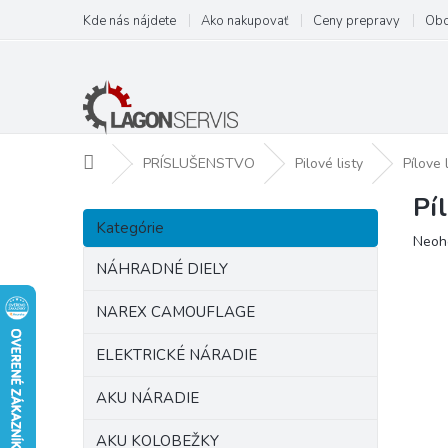
Prejsť
Kde nás nájdete
Ako nakupovať
Ceny prepravy
Obc
na
obsah
Domov
PRÍSLUŠENSTVO
Pilové listy
Pílove
Pí
B
Preskočiť
o
Kategórie
kategórie
Prie
Neoh
č
hodn
n
NÁHRADNÉ DIELY
prod
ý
je
p
NAREX CAMOUFLAGE
0,0
a
z
ELEKTRICKÉ NÁRADIE
5
n
hviezd
e
AKU NÁRADIE
l
AKU KOLOBEŽKY