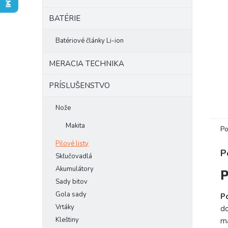
BATÉRIE
Batériové články Li-ion
MERACIA TECHNIKA
PRÍSLUŠENSTVO
Nože
Makita
Po
Pilové listy
P
Skľučovadlá
Akumulátory
P
Sady bitov
Gola sady
Po
Vrtáky
do
Kleštiny
ma