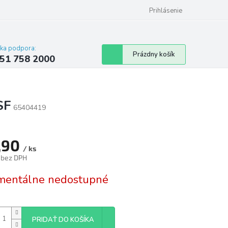
 poriadok
Hodnotenie obchodu
Prihlásenie
cka podpora:
Nákupný
Prázdny košík
51 758 2000
košík
SF
65404419
,90
/ ks
 bez DPH
tková
entálne nedostupné
PRIDAŤ DO KOŠÍKA