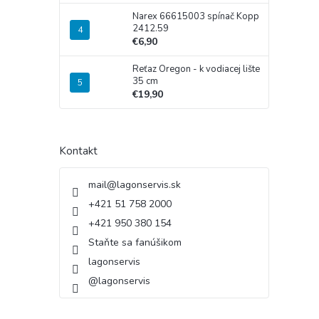
Narex 66615003 spínač Kopp
2412.59
€6,90
Reťaz Oregon - k vodiacej lište
35 cm
€19,90
Kontakt
mail
@
lagonservis.sk
+421 51 758 2000
+421 950 380 154
Staňte sa fanúšikom
lagonservis
@lagonservis