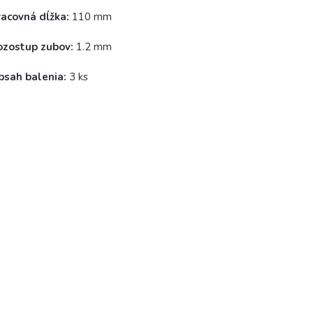
racovná dĺžka:
110 mm
ozostup zubov:
1.2 mm
bsah balenia:
3 ks