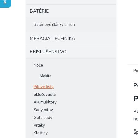
BATÉRIE
Batériové články Li-ion
MERACIA TECHNIKA
PRÍSLUŠENSTVO
Nože
Po
Makita
P
Pilové listy
Skľučovadlá
P
Akumulátory
Sady bitov
Po
Gola sady
ne
Vrtáky
Šp
Kleštiny