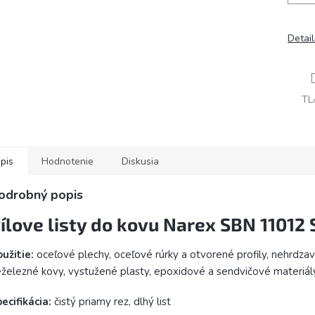
Detai
TL
pis
Hodnotenie
Diskusia
odrobný popis
ílove listy do kovu Narex SBN 11012 
užitie:
oceľové plechy, oceľové rúrky a otvorené profily, nehrdzav
železné kovy, vystužené plasty, epoxidové a sendvičové materiál
ecifikácia:
čistý priamy rez, dlhý list