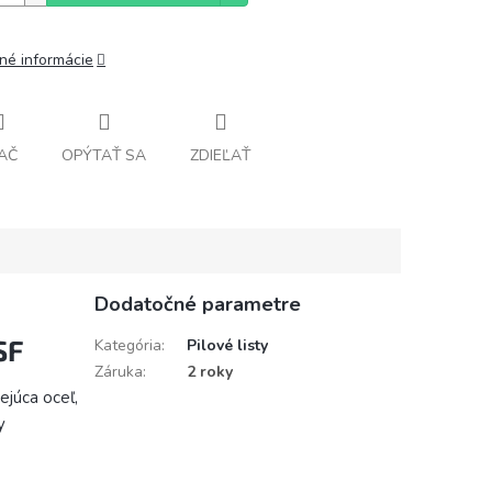
lné informácie
AČ
OPÝTAŤ SA
ZDIEĽAŤ
Dodatočné parametre
SF
Kategória
:
Pilové listy
Záruka
:
2 roky
ejúca oceľ,
y