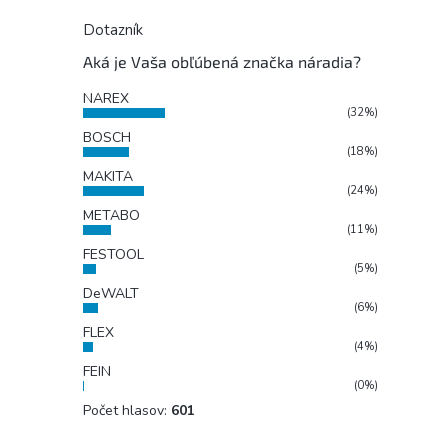
Dotazník
Aká je Vaša obľúbená značka náradia?
NAREX
(32%)
BOSCH
(18%)
MAKITA
(24%)
METABO
(11%)
FESTOOL
(5%)
DeWALT
(6%)
FLEX
(4%)
FEIN
(0%)
Počet hlasov:
601