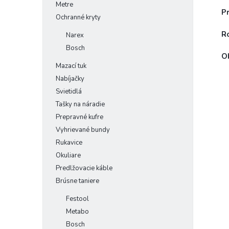
Metre
P
Ochranné kryty
R
Narex
Bosch
O
Mazací tuk
Nabíjačky
Svietidlá
Tašky na náradie
Prepravné kufre
Vyhrievané bundy
Rukavice
Okuliare
Predlžovacie káble
Brúsne taniere
Festool
Metabo
Bosch