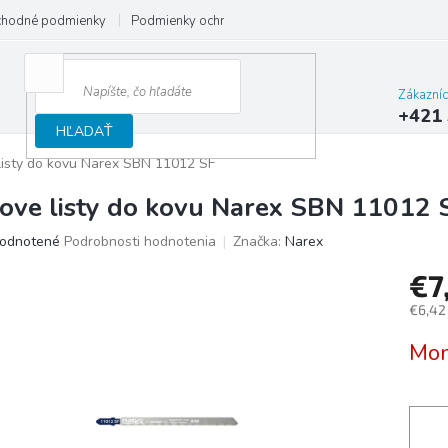
hodné podmienky
Podmienky ochrany osobných údajov
Reklamačný
Zákazní
+421 
HĽADAŤ
 listy do kovu Narex SBN 11012 SF
love listy do kovu Narex SBN 11012 
merné
odnotené
Podrobnosti hodnotenia
Značka:
Narex
otenie
€7
uktu
€6,42
Jedno
Mom
cena:
ičiek.