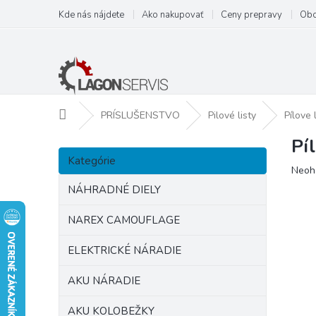
Prejsť
Kde nás nájdete
Ako nakupovať
Ceny prepravy
Obc
na
obsah
Domov
PRÍSLUŠENSTVO
Pilové listy
Pílove
Pí
B
Preskočiť
o
Kategórie
kategórie
Prie
Neoh
č
hodn
n
NÁHRADNÉ DIELY
prod
ý
je
p
NAREX CAMOUFLAGE
0,0
a
z
ELEKTRICKÉ NÁRADIE
5
n
hviezd
e
AKU NÁRADIE
l
AKU KOLOBEŽKY