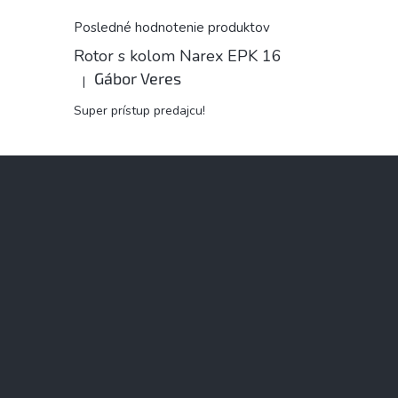
Posledné hodnotenie produktov
Rotor s kolom Narex EPK 16
Gábor Veres
|
Hodnotenie produktu je 5 z 5 hviezdičiek.
Super prístup predajcu!
Z
á
p
ä
t
i
e