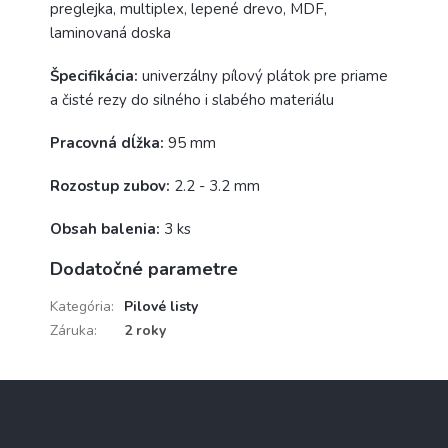
preglejka, multiplex, lepené drevo, MDF,
laminovaná doska
Špecifikácia:
univerzálny pílový plátok pre priame
a čisté rezy do silného i slabého materiálu
Pracovná dĺžka:
95 mm
Rozostup zubov:
2.2 - 3.2 mm
Obsah balenia:
3 ks
Dodatočné parametre
Kategória
:
Pilové listy
Záruka
:
2 roky
Z
á
p