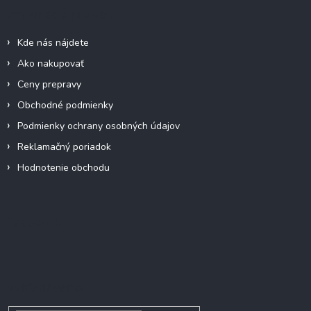
ä
Informácie pre vás
t
i
Kde nás nájdete
e
Ako nakupovať
Ceny prepravy
Obchodné podmienky
Podmienky ochrany osobných údajov
Reklamačný poriadok
Hodnotenie obchodu
Facebook
Vyhľadávanie