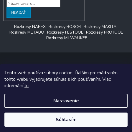
HĽADAŤ
Rozkresy NAREX
Rozkresy BOSCH
Rozkresy MAKITA
Rozkresy METABO
Rozkresy FESTOOL
Rozkresy PROTOOL
Rozkresy MILWAUKEE
Tento web používa súbory cookie. Ďalším prechádzaním
Copyright 2026
LAGON SERVIS
. Všetky práva vyhradené.
tohto webu vyjadrujete súhlas s ich používaním. Viac
informácií
tu
.
Grafický návrh vytvoril a na Shoptet implementoval
Tomáš Hlad
&
Shoptetak.cz
.
Nastavenie
Vytvoril Shoptet
Súhlasím