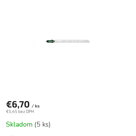
je
0,0
z
5
hviezdičiek.
€6,70
/ ks
€5,45 bez DPH
Jednotková
Skladom
(5 ks)
cena: