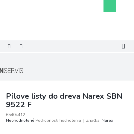
Prejsť
Nákupný
na
košík
obsah
Pílove listy do dreva Narex SBN
9522 F
65404412
Priemerné
Neohodnotené
Podrobnosti hodnotenia
Značka:
Narex
hodnotenie
produktu