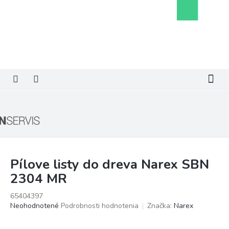
Prejsť
Nákupný
na
košík
obsah
Pílove listy do dreva Narex SBN
2304 MR
65404397
Priemerné
Neohodnotené
Podrobnosti hodnotenia
Značka:
Narex
hodnotenie
produktu