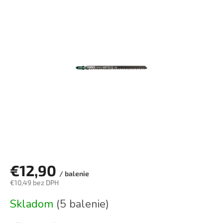
je
0,0
z
5
hviezdičiek.
€12,90
/ balenie
€10,49 bez DPH
Jednotková
Skladom
(5 balenie)
cena: