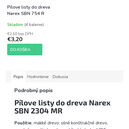
Pílove listy do dreva
Narex SBN 754 R
Skladom
(4 balenie)
€2,60 bez DPH
€3,20
DO KOŠÍKA
Popis
Hodnotenie
Diskusia
Podrobný popis
Pílove listy do dreva Narex
SBN 2304 MR
Použitie:
mäkké drevo, silné konštrukčné drevo,