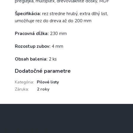
preglejka, multiplex, drevovláknité dosky, MDF
Špecifikácia:
rez stredne hrubý, extra dlhý list,
umožňuje rez do dreva až do 200 mm
Pracovná dĺžka:
230 mm
Rozostup zubov:
4 mm
Obsah balenia:
2 ks
Dodatočné parametre
Kategória
:
Pilové listy
Záruka
:
2 roky
Z
á
p
ä
Informácie pre vás
t