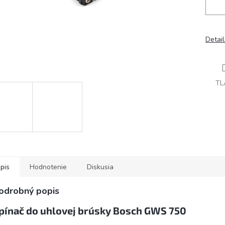
Detai
TL
pis
Hodnotenie
Diskusia
odrobný popis
pínač do uhlovej brúsky Bosch GWS 750