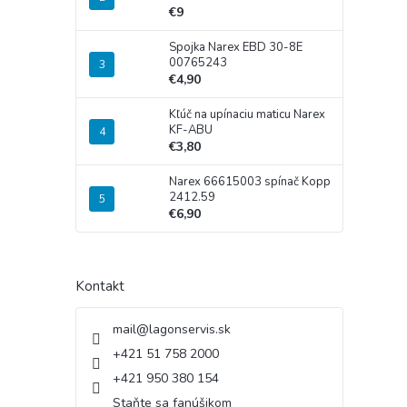
€9
Spojka Narex EBD 30-8E
00765243
€4,90
Kľúč na upínaciu maticu Narex
KF-ABU
€3,80
Narex 66615003 spínač Kopp
2412.59
€6,90
Kontakt
mail
@
lagonservis.sk
+421 51 758 2000
+421 950 380 154
Staňte sa fanúšikom