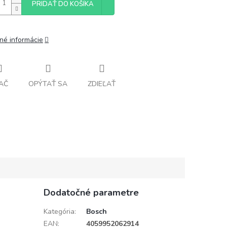
PRIDAŤ DO KOŠÍKA
lné informácie
AČ
OPÝTAŤ SA
ZDIEĽAŤ
Dodatočné parametre
Kategória
:
Bosch
EAN
:
4059952062914