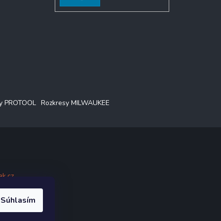
sy PROTOOL
Rozkresy MILWAUKEE
ak.cz
.
Súhlasím