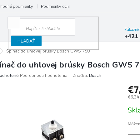
hodné podmienky
Podmienky ochrany osobných údajov
Reklamačný
Zákazní
+421 
HĽADAŤ
Spínač do uhlovej brúsky Bosch GWS 750
ínač do uhlovej brúsky Bosch GWS 
merné
odnotené
Podrobnosti hodnotenia
Značka:
Bosch
otenie
€7
uktu
€6,34
Jedno
Sk
cena:
ičiek.
Môžem