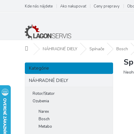
Prejsť
Kde nás nájdete
Ako nakupovať
Ceny prepravy
Obc
na
obsah
Domov
NÁHRADNÉ DIELY
Spínače
Bosch
Sp
B
Preskočiť
o
Kategórie
kategórie
Prie
Neoh
č
hodn
n
NÁHRADNÉ DIELY
prod
ý
je
p
Rotor/Stator
0,0
a
z
Ozubenia
5
n
Narex
hviezd
e
Bosch
l
Metabo