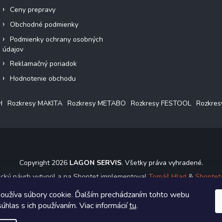
Ceny prepravy
Obchodné podmienky
Podmienky ochrany osobných
údajov
Reklamačný poriadok
Hodnotenie obchodu
H
Rozkresy MAKITA
Rozkresy METABO
Rozkresy FESTOOL
Rozkre
Copyright 2026
LAGON SERVIS
. Všetky práva vyhradené.
ický návrh vytvoril a na Shoptet implementoval
Tomáš Hlad
&
Shoptet
oužíva súbory cookie. Ďalším prechádzaním tohto webu
Vytvoril Shoptet
úhlas s ich používaním. Viac informácií
tu
.