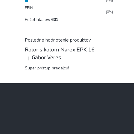
(4%)
FEIN
(0%)
Počet hlasov:
601
Posledné hodnotenie produktov
Rotor s kolom Narex EPK 16
Gábor Veres
|
Hodnotenie produktu je 5 z 5 hviezdičiek.
Super prístup predajcu!
Z
á
p
ä
t
i
e