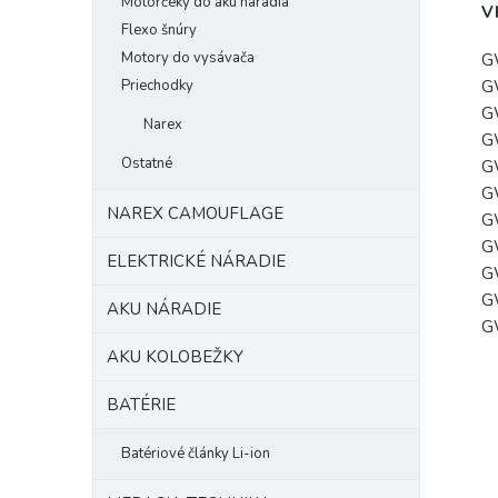
Motorčeky do aku náradia
V
Flexo šnúry
Motory do vysávača
G
G
Priechodky
G
Narex
G
Ostatné
G
G
NAREX CAMOUFLAGE
G
G
ELEKTRICKÉ NÁRADIE
G
G
AKU NÁRADIE
G
AKU KOLOBEŽKY
BATÉRIE
Batériové články Li-ion