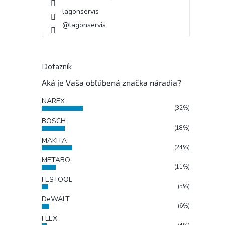
lagonservis
@lagonservis
Dotazník
Aká je Vaša obľúbená značka náradia?
NAREX
(32%)
BOSCH
(18%)
MAKITA
(24%)
METABO
(11%)
FESTOOL
(5%)
DeWALT
(6%)
FLEX