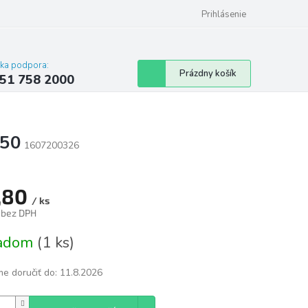
 poriadok
Hodnotenie obchodu
Prihlásenie
cka podpora:
Nákupný
Prázdny košík
51 758 2000
košík
750
1607200326
,80
/ ks
 bez DPH
tková
ladom
(1 ks)
e doručiť do:
11.8.2026