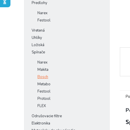
Predlohy
Narex
Festool
Vretená
Uhlíky
Ložiská
Spínače
Narex
Makita
Bosch
Metabo
Festool
Po
Protool
FLEX
P
Odrušovacie filtre
S
Elektronika