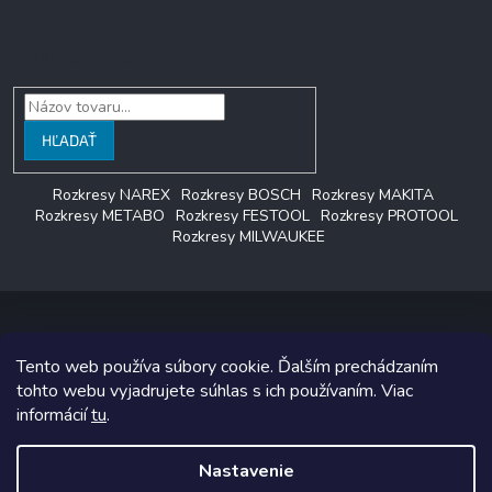
Vyhľadávanie
HĽADAŤ
Rozkresy NAREX
Rozkresy BOSCH
Rozkresy MAKITA
Rozkresy METABO
Rozkresy FESTOOL
Rozkresy PROTOOL
Rozkresy MILWAUKEE
Tento web používa súbory cookie. Ďalším prechádzaním
Copyright 2026
LAGON SERVIS
. Všetky práva vyhradené.
tohto webu vyjadrujete súhlas s ich používaním. Viac
informácií
tu
.
Grafický návrh vytvoril a na Shoptet implementoval
Tomáš Hlad
&
Shoptetak.cz
.
Nastavenie