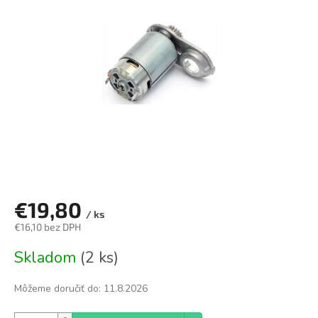
z
5
hviezdičiek.
€19,80
/ ks
€16,10 bez DPH
Jednotková
Skladom
(2 ks)
cena:
Môžeme doručiť do:
11.8.2026