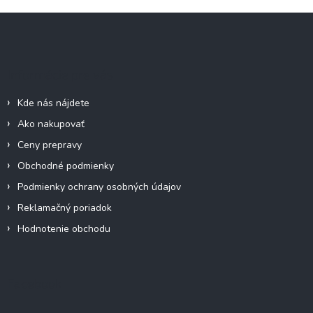
Z
á
p
ä
Informácie pre vás
t
i
Kde nás nájdete
e
Ako nakupovať
Ceny prepravy
Obchodné podmienky
Podmienky ochrany osobných údajov
Reklamačný poriadok
Hodnotenie obchodu
Facebook