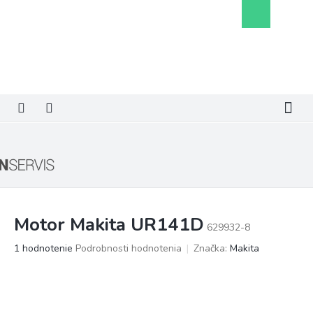
Prejsť
Nákupný
na
košík
obsah
Motor Makita UR141D
629932-8
Priemerné
1 hodnotenie
Podrobnosti hodnotenia
Značka:
Makita
hodnotenie
produktu
je
5,0